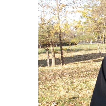
ВІДЕОУРОКИ «ELIFBE»
СВІДЧЕННЯ ОКУПАЦІЇ
УКРАЇНСЬКА ПРОБЛЕМА КРИМУ
ІНФОГРАФІКА