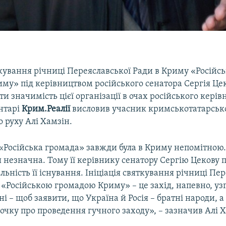
ткування річниці Переяславської Ради в Криму «Російс
му» під керівництвом російського сенатора Сергія Цек
ти значимість цієї організації в очах російського керів
нтарі
Крим.Реалії
висловив учасник кримськотатарськ
 руху Алі Хамзін.
«Російська громада» завжди була в Криму непомітною. 
 незначна. Тому її керівнику сенатору Сергію Цекову 
льність її існування. Ініціація святкування річниці Пе
 «Російською громадою Криму» – це захід, напевно, уз
і – щоб заявити, що Україна й Росія – братні народи, а 
очку про проведення гучного заходу», – зазначив Алі 