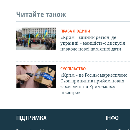
Читайте також
ПРАВА ЛЮДИНИ
«Крим – єдиний регіон, де
українці – меншість»: дискусія
навколо нової пам'ятної дати
СУСПІЛЬСТВО
«Крим – не Росія»: маркетплейс
Ozon припинив прийом нових
замовлень на Кримському
півострові
Русский
ПІДТРИМКА
ІНФО
Qırımtatar