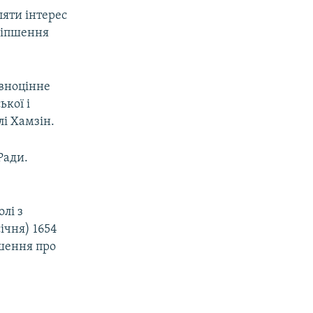
ляти інтерес
оліпшення
овноцінне
ької і
і Хамзін.
Ради.
лі з
ічня) 1654
шення про