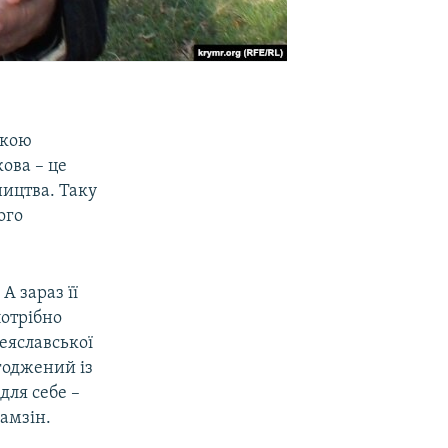
ькою
ова – це
ництва. Таку
ого
А зараз її
потрібно
реяславської
годжений із
для себе –
Хамзін.