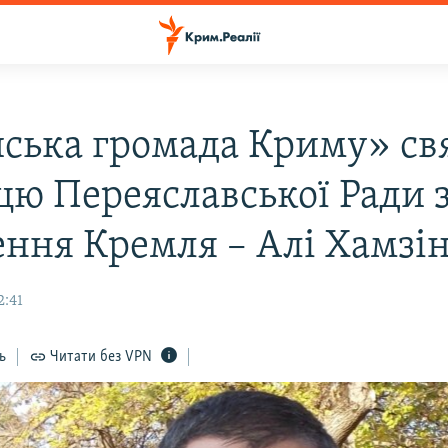
йська громада Криму» св
цю Переяславської Ради 
ення Кремля – Алі Хамзі
2:41
ь
Читати без VPN