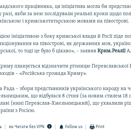
адського працівника, ця ініціатива могла би представ
 разі, якби за нею послідували реальні кроки щодо п
раїнською і кримськотатарською мовами на півострові.
цією ініціативою з боку кримської влади й Росії піде п
кціонування на півострові, як державних мов, українс
ської, то тоді це було б цікаво», – заявив
Крим.Реалії
Ал
 Криму планується відзначити річницю Переяславської 
аходів – «Російська громада Криму».
 Рада – збори представників українського народу на чо
ьницьким, що відбулася 8 січня (за новим стилем 18 с
славі (нині Переяслав-Хмельницький), що ухвалили рі
раїни з Росією.
ь
Читати без VPN
Follow us
Print