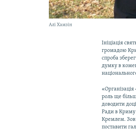
Алі Хамзін
Ініціація свя
громадою Кри
спроба зберег
думку в коме
національного
«Організація 
роль ще більш
доводити доці
Ради в Криму
Кремлем. Зовн
поставити гал