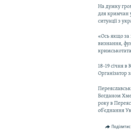
На думку гром
для кримчан у
ситуації з ук
«Ось якщо за 
визнання, фун
кримськотатар
18-19 січня в
Організатор з
Переяславська
Богданом Хмел
року в Перея
об'єднання Ук
Поділитис