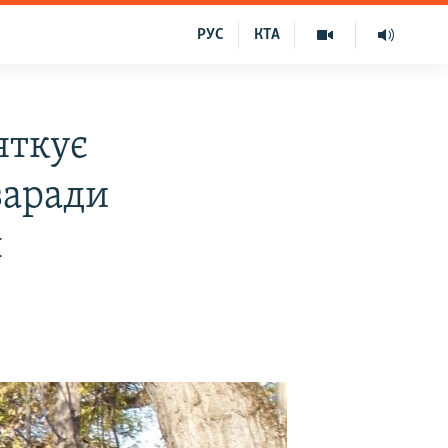
РУС
КТА
яткує
заради
н