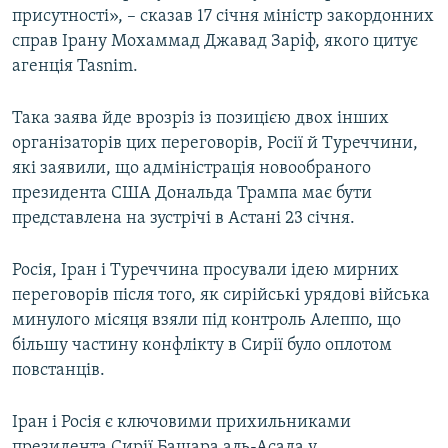
присутності», – сказав 17 січня міністр закордонних
ВІДЕОУРОКИ «ELIFBE»
Русский
справ Ірану Мохаммад Джавад Заріф, якого цитує
СВІДЧЕННЯ ОКУПАЦІЇ
агенція Tasnim.
Qırımtatar
УКРАЇНСЬКА ПРОБЛЕМА КРИМУ
Така заява йде врозріз із позицією двох інших
ДОЛУЧАЙСЯ!
ІНФОГРАФІКА
організаторів цих переговорів, Росії й Туреччини,
які заявили, що адміністрація новообраного
президента США Дональда Трампа має бути
представлена на зустрічі в Астані 23 січня.
Усі сайти RFE/RL
Росія, Іран і Туреччина просували ідею мирних
переговорів після того, як сирійські урядові війська
минулого місяця взяли під контроль Алеппо, що
більшу частину конфлікту в Сирії було оплотом
повстанців.
Іран і Росія є ключовими прихильниками
президента Сирії Башара аль-Асада у