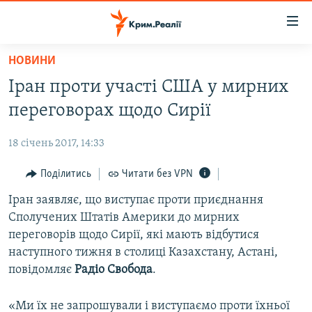
Доступність
посилання
Перейти
НОВИНИ
до
НОВИНИ
Іран проти участі США у мирних
основного
ВОДА.КРИМ
матеріалу
переговорах щодо Сирії
ВІДЕО ТА ФОТО
Перейти
до
18 січень 2017, 14:33
ПОЛІТИКА
основної
БЛОГИ
Поділитись
Читати без VPN
навігації
Перейти
ПОГЛЯД
Іран заявляє, що виступає проти приєднання
до
Сполучених Штатів Америки до мирних
ІНТЕРВ'Ю
пошуку
переговорів щодо Сирії, які мають відбутися
ВСЕ ЗА ДЕНЬ
наступного тижня в столиці Казахстану, Астані,
повідомляє
Радіо Свобода
.
СПЕЦПРОЕКТИ
ЯК ОБІЙТИ БЛОКУВАННЯ
ДЕПОРТАЦІЯ
«Ми їх не запрошували і виступаємо проти їхньої