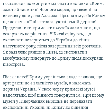
постановив повернути експонати виставки «Крим:
золото й таємниці Чорного моря», привезені на
виставку до музею Алларда Пірсона з музеїв Криму
ще до окупації півострова, українській державі.
Представники кримських музеїв дали знати, що
оскаржать це рішення. У Києві очікують, що
експонати повернуться до України до кінця
наступного року, після завершення всіх розглядів.
Як заявляли раніше в Києві, ці експонати в
майбутньому повернуть до Криму після деокупації
півострова.
Після анексії Криму українська влада заявила, що
артефакти не є власністю музеїв, а належать
державі Україна. У свою чергу кримські музеї
наполягали, щоб цінності повернули їм. При цьому
музей у Нідерландах вирішив не передавати
експонати ні Україні, ні Криму до рішення