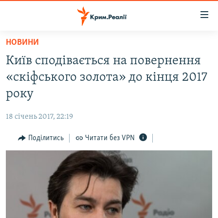
Доступність
посилання
Перейти
НОВИНИ
до
НОВИНИ
Київ сподівається на повернення
основного
ВОДА.КРИМ
матеріалу
«скіфського золота» до кінця 2017
ВІДЕО ТА ФОТО
Перейти
року
до
ПОЛІТИКА
основної
18 січень 2017, 22:19
БЛОГИ
навігації
Перейти
Поділитись
Читати без VPN
ПОГЛЯД
до
ІНТЕРВ'Ю
пошуку
ВСЕ ЗА ДЕНЬ
СПЕЦПРОЕКТИ
ЯК ОБІЙТИ БЛОКУВАННЯ
ДЕПОРТАЦІЯ