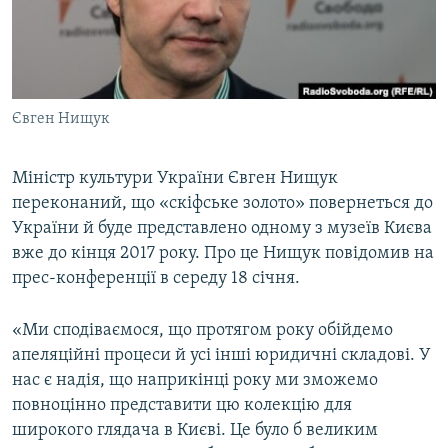
ВІДЕОУРОКИ «ELIFBE»
Русский
СВІДЧЕННЯ ОКУПАЦІЇ
Qırımtatar
УКРАЇНСЬКА ПРОБЛЕМА КРИМУ
Євген Нищук
ДОЛУЧАЙСЯ!
ІНФОГРАФІКА
Міністр культури України Євген Нищук
переконаний, що «скіфське золото» повернеться до
Усі сайти RFE/RL
України й буде представлено одному з музеїв Києва
вже до кінця 2017 року. Про це Нищук повідомив на
прес-конференції в середу 18 січня.
«Ми сподіваємося, що протягом року обійдемо
апеляційні процеси й усі інші юридичні складові. У
нас є надія, що наприкінці року ми зможемо
повноцінно представити цю колекцію для
широкого глядача в Києві. Це було б великим