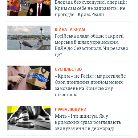
Блокада без сухопутної операції:
Крим сам себе не заправить і не
прогодує | Крим.Реалії
ВІЙНА ТА КРИМ
Російська влада обіцяє закрити
морський шлях українським
БпЛА до Севастополя. Чи реально
це?
СУСПІЛЬСТВО
«Крим – не Росія»: маркетплейс
Ozon припинив прийом нових
замовлень на Кримському
півострові
ПРАВА ЛЮДИНИ
Мить – і ти шпигун. Як у
кримських судах розглядають
звинувачення в держзраді