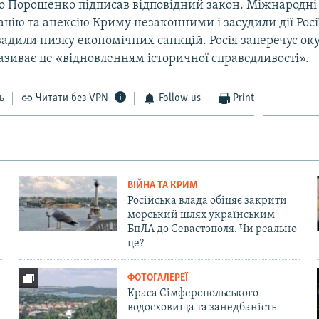
о Порошенко підписав відповідний закон. Міжнародні 
цію та анексію Криму незаконними і засудили дії Росі
вадили низку економічних санкцій. Росія заперечує ок
називає це «відновленням історичної справедливості».
ь
Читати без VPN
Follow us
Print
ВІЙНА ТА КРИМ
Російська влада обіцяє закрити
морський шлях українським
БпЛА до Севастополя. Чи реально
це?
ФОТОГАЛЕРЕЇ
Краса Сімферопольського
водосховища та занедбаність