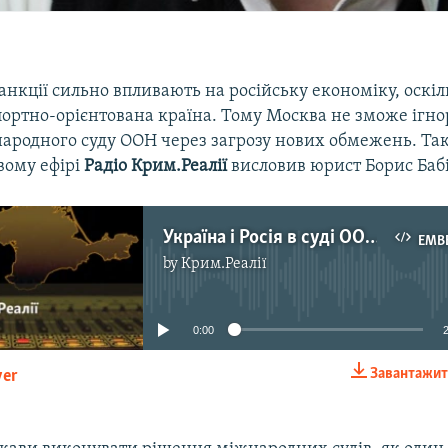
нкції сильно впливають на російську економіку, оскіл
портно-орієнтована країна. Тому Москва не зможе ігно
ародного суду ООН через загрозу нових обмежень. Так
вому ефірі
Радіо Крим.Реалії
висловив юрист Борис Баб
Україна і Росія в суді ООН. Битва за Крим
EMB
by
Крим.Реалії
No media source currently available
0:00
Завантажит
yer
EMBED