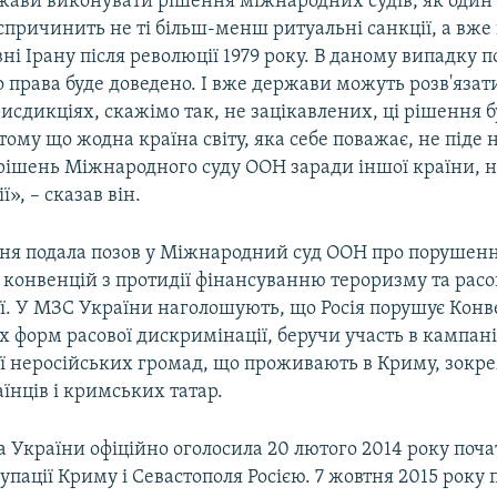
жави виконувати рішення міжнародних судів, як один 
спричинить не ті більш-менш ритуальні санкції, а вже
вні Ірану після революції 1979 року. В даному випадку
права буде доведено. І вже держави можуть розв'язати
рисдикціях, скажімо так, не зацікавлених, ці рішення 
тому що жодна країна світу, яка себе поважає, не піде 
рішень Міжнародного суду ООН заради іншої країни, н
», – сказав він.
ічня подала позов у Міжнародний суд ООН про порушенн
конвенцій з протидії фінансуванню тероризму та расо
ї. У МЗС України наголошують, що Росія порушує Конв
іх форм расової дискримінації, беручи участь в кампані
ї неросійських громад, що проживають в Криму, зокре
їнців і кримських татар.
 України офіційно оголосила 20 лютого 2014 року поч
упації Криму і Севастополя Росією. 7 жовтня 2015 року