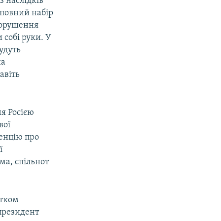
з наслідків
 повний набір
 порушення
 собі руки. У
будуть
на
авіть
я Росією
вої
енцію про
ї
ма, спільнот
атком
 президент