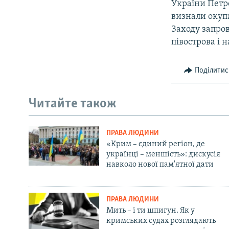
України Петр
визнали окупа
Заходу запро
півострова і 
Поділитис
Читайте також
ПРАВА ЛЮДИНИ
«Крим – єдиний регіон, де
українці – меншість»: дискусія
навколо нової пам'ятної дати
ПРАВА ЛЮДИНИ
Мить – і ти шпигун. Як у
кримських судах розглядають