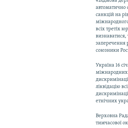
«Відмова дер
автоматично 
санкцій на рі
міжнародного 
всіх третіх ю
визнаватися, 
заперечення 
союзники Росії
Україна 16 с
міжнародних 
дискримінаці
ліквідацію вс
дискримінаці
етнічних укра
Верховна Рада
тимчасової ок