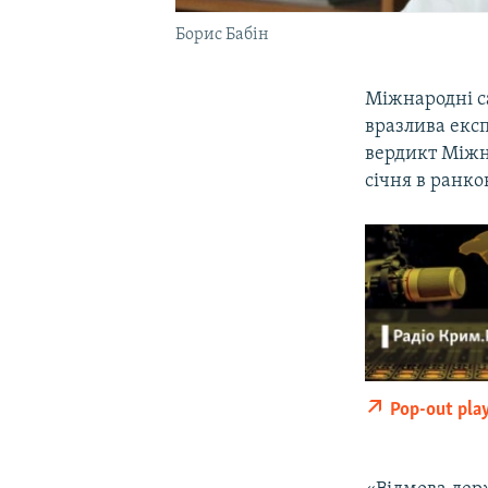
Борис Бабін
Міжнародні са
вразлива екс
вердикт Міжн
січня в ранко
Pop-out pla