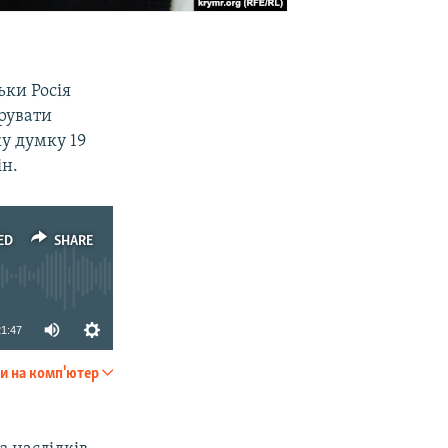
ьки Росія
рувати
у думку 19
ін.
ED
SHARE
21:47
и на комп'ютер
SHARE