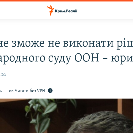
 не зможе не виконати р
родного суду ООН – юри
1:53
ь
Читати без VPN