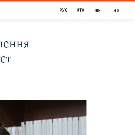
РУС
КТА
ішення
ст