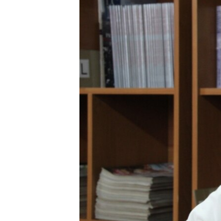
ВІДЕОУРОКИ «ELIFBE»
СВІДЧЕННЯ ОКУПАЦІЇ
УКРАЇНСЬКА ПРОБЛЕМА КРИМУ
ІНФОГРАФІКА