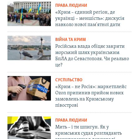
ПРАВА ЛЮДИНИ
«Крим – єдиний регіон, де
українці – меншість»: дискусія
навколо нової пам'ятної дати
ВІЙНА ТА КРИМ
Російська влада обіцяє закрити
морський шлях українським
БпЛА до Севастополя. Чи реально
це?
СУСПІЛЬСТВО
«Крим – не Росія»: маркетплейс
Ozon припинив прийом нових
замовлень на Кримському
півострові
ПРАВА ЛЮДИНИ
Мить – і ти шпигун. Як у
кримських судах розглядають