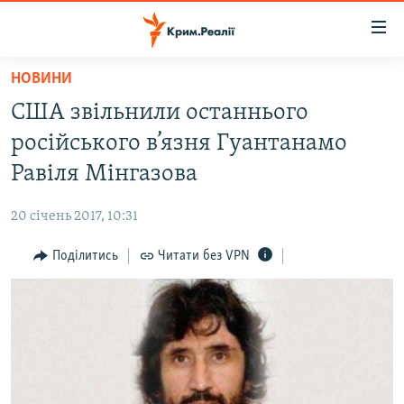
Доступність
посилання
Перейти
НОВИНИ
до
НОВИНИ
США звільнили останнього
основного
ВОДА.КРИМ
матеріалу
російського в’язня Гуантанамо
ВІДЕО ТА ФОТО
Перейти
Равіля Мінгазова
до
ПОЛІТИКА
основної
20 січень 2017, 10:31
БЛОГИ
навігації
Перейти
Поділитись
Читати без VPN
ПОГЛЯД
до
ІНТЕРВ'Ю
пошуку
ВСЕ ЗА ДЕНЬ
СПЕЦПРОЕКТИ
ЯК ОБІЙТИ БЛОКУВАННЯ
ДЕПОРТАЦІЯ