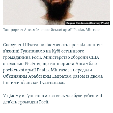
ВІДЕОУРОКИ «ELIFBE»
Русский
СВІДЧЕННЯ ОКУПАЦІЇ
Qırımtatar
УКРАЇНСЬКА ПРОБЛЕМА КРИМУ
Танцюрист Ансамблю російської армії Равіль Мінгазов
ДОЛУЧАЙСЯ!
ІНФОГРАФІКА
Сполучені Штати повідомляють про звільнення з
в’язниці Гуантанамо на Кубі останнього
Усі сайти RFE/RL
громадянина Росії. Міністерство оборони США
оголосило 19 січня, що танцюриста Ансамблю
російської армії Равіля Мінгазова передали
Об’єднаним Арабським Еміратам разом із двома
іншими в’язнями Гуантанамо.
У цілому в Гуантанамо за весь час були ув’язнені
дев’ять громадян Росії.