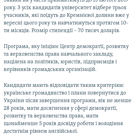
Заявки на участь прийматимуть до 15 лютого 2017
ВІДЕОУРОКИ «ELIFBE»
року. З усіх кандидатів університет відбере трьох
Русский
учасників, які поїдуть до Кремнієвої долини вже у
СВІДЧЕННЯ ОКУПАЦІЇ
Qırımtatar
вересні цього року та навчатимуться протягом 10-
УКРАЇНСЬКА ПРОБЛЕМА КРИМУ
ти місяців. Розмір стипендії – 70 тисяч доларів.
ДОЛУЧАЙСЯ!
ІНФОГРАФІКА
Програма, яку ініціює Центр демократії, розвитку
та верховенства права навчального закладу,
націлена на політиків, юристів, підприємців і
Усі сайти RFE/RL
керівників громадських організацій.
Кандидати мають відповідати таким критеріям:
українське громадянство і плани повернутися до
України після завершення програми, вік не менше
28 років, мати досягнення у сфері демократії,
розвитку та верховенства права, мати
щонайменше 5 років досвіду роботи і володіння
достатнім рівнем англійської.