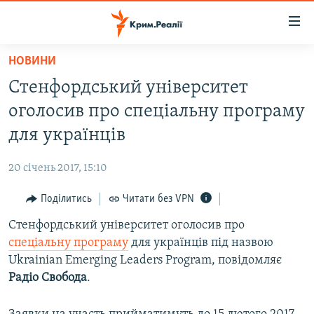
Доступність
посилання
Перейти
НОВИНИ
до
НОВИНИ
Стенфордський університет
основного
ВОДА.КРИМ
матеріалу
оголосив про спеціальну програму
ВІДЕО ТА ФОТО
Перейти
для українців
до
ПОЛІТИКА
основної
20 січень 2017, 15:10
БЛОГИ
навігації
Перейти
Поділитись
Читати без VPN
ПОГЛЯД
до
Стенфордський університет оголосив про
ІНТЕРВ'Ю
пошуку
спеціальну програму
для українців під назвою
ВСЕ ЗА ДЕНЬ
Ukrainian Emerging Leaders Program, повідомляє
СПЕЦПРОЕКТИ
Радіо Свобода
.
ЯК ОБІЙТИ БЛОКУВАННЯ
ДЕПОРТАЦІЯ