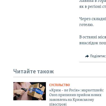
Лавина в гора
як в регіоні с
Через складні
готелю.
В останні міс
внаслідок пош
Поділитис
Читайте також
СУСПІЛЬСТВО
«Крим – не Росія»: маркетплейс
Ozon припинив прийом нових
замовлень на Кримському
півострові