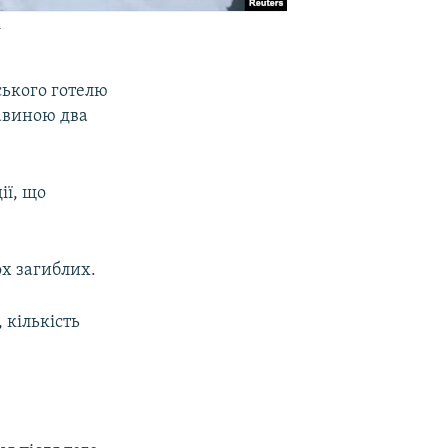
у
ського готелю
лавиною два
ії, що
х загиблих.
 кількість