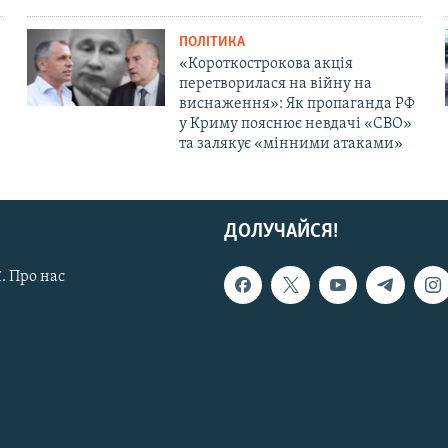
ПОЛІТИКА
«Короткострокова акція
перетворилася на війну на
виснаження»: Як пропаганда РФ
у Криму пояснює невдачі «СВО»
та залякує «мінними атаками»
ДОЛУЧАЙСЯ!
. Про нас