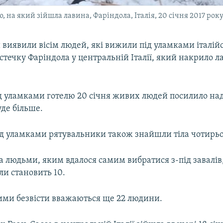
 на який зійшла лавина, Фаріндола, Італія, 20 січня 2017 рок
 виявили вісім людей, які вижили під уламками італій
істечку Фаріндола у центральній Італії, який накрило 
д уламками готелю 20 січня живих людей посилило над
де більше.
ід уламками рятувальники також знайшли тіла чотирьо
а людьми, яким вдалося самим вибратися з-під завалів,
ли становить 10.
ими безвісти вважаються ще 22 людини.