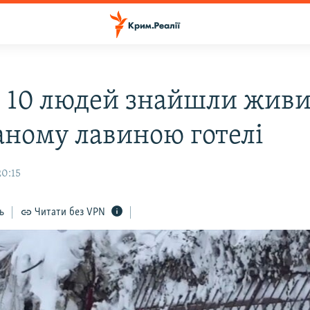
я: 10 людей знайшли жив
аному лавиною готелі
20:15
ь
Читати без VPN