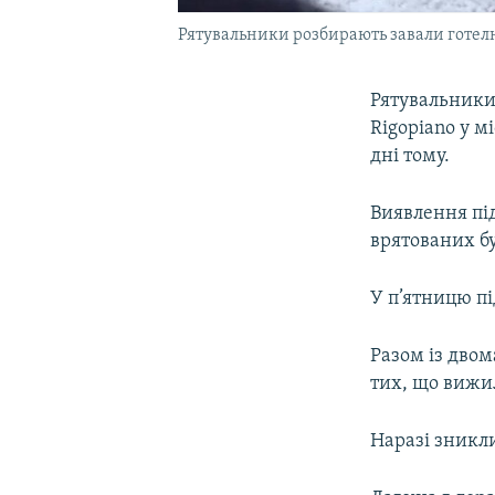
Рятувальники розбирають завали готелю,
Рятувальники
Rigopiano у м
дні тому.
Виявлення пі
врятованих бу
У п’ятницю п
Разом із двом
тих, що вижи
Наразі зникл