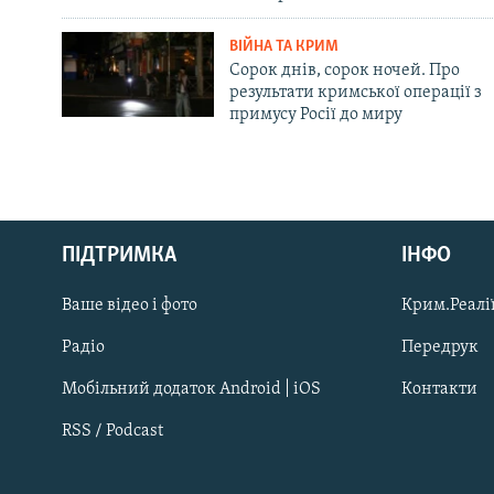
ВІЙНА ТА КРИМ
Сорок днів, сорок ночей. Про
результати кримської операції з
примусу Росії до миру
Русский
ПІДТРИМКА
ІНФО
Qırımtatar
Ваше відео і фото
Крим.Реалії
ДОЛУЧАЙСЯ!
Радіо
Передрук
Мобільний додаток Android | iOS
Контакти
RSS / Podcast
Усі сайти RFE/RL