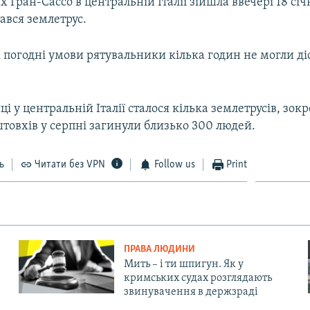
х Гран-Сассо в центральній Італії зійшла ввечері 18 січн
тався землетрус.
 погодні умови рятувальники кілька годин не могли ді
яці у центральній Італії сталося кілька землетрусів, зок
товхів у серпні загинули близько 300 людей.
ь
Читати без VPN
Follow us
Print
ПРАВА ЛЮДИНИ
Мить – і ти шпигун. Як у
кримських судах розглядають
звинувачення в держзраді