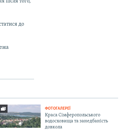
я після того,
статися до
рема
ФОТОГАЛЕРЕЇ
Краса Сімферопольського
водосховища та занедбаність
довкола