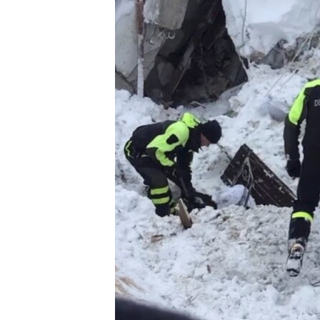
ВІДЕОУРОКИ «ELIFBE»
СВІДЧЕННЯ ОКУПАЦІЇ
УКРАЇНСЬКА ПРОБЛЕМА КРИМУ
ІНФОГРАФІКА