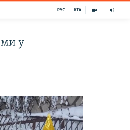
РУС
КТА
ими у