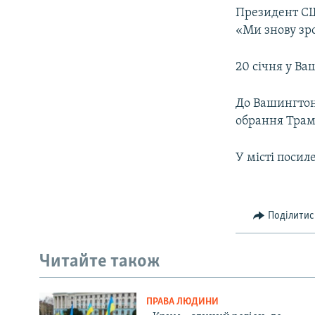
Президент СШ
«Ми знову зр
20 січня у В
До Вашингтон
обрання Трам
У місті посил
Поділитис
Читайте також
ПРАВА ЛЮДИНИ