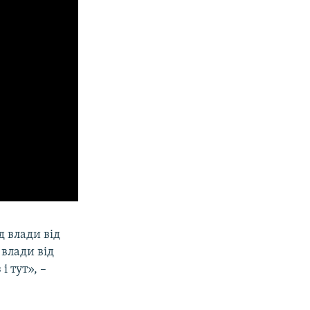
д влади від
 влади від
і тут», –