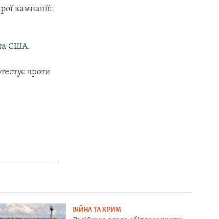
рої кампанії:
нта США.
тестує проти
ВІЙНА ТА КРИМ