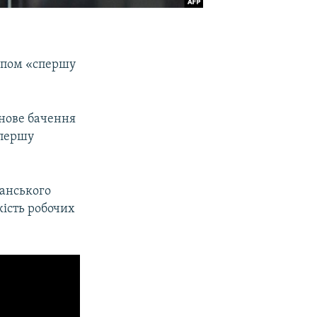
ипом «спершу
 нове бачення
Спершу
канського
кість робочих