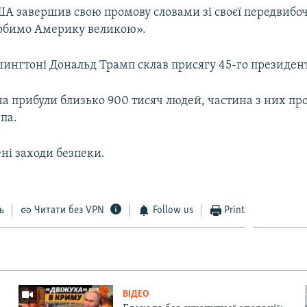
А завершив свою промову словами зі своєї передвибоч
обимо Америку великою».
ашингтоні Дональд Трамп склав присягу 45-го президе
а прибули близько 900 тисяч людей, частина з них про
па.
ені заходи безпеки.
ь
Читати без VPN
Follow us
Print
ВІДЕО