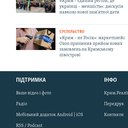
«Крим – єдиний регіон, де
українці – меншість»: дискусія
навколо нової пам'ятної дати
СУСПІЛЬСТВО
«Крим – не Росія»: маркетплейс
Ozon припинив прийом нових
замовлень на Кримському
півострові
Русский
ПІДТРИМКА
ІНФО
Qırımtatar
Ваше відео і фото
Крим.Реалії
ДОЛУЧАЙСЯ!
Радіо
Передрук
Мобільний додаток Android | iOS
Контакти
RSS / Podcast