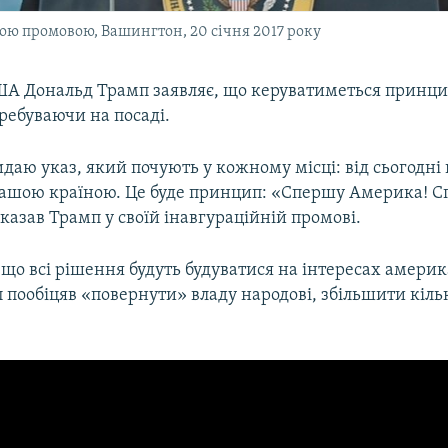
ою промовою, Вашингтон, 20 січня 2017 року
А Дональд Трамп заявляє, що керуватиметься принц
ребуваючи на посаді.
идаю указ, який почують у кожному місці: від сьогодні
ашою країною. Це буде принцип: «Спершу Америка! 
казав Трамп у своїй інавгураційній промові.
 що всі рішення будуть будуватися на інтересах амери
 пообіцяв «повернути» владу народові, збільшити кіль