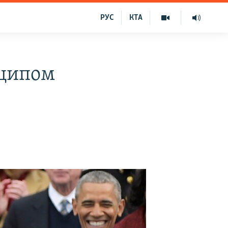
РУС
КТА
нципом