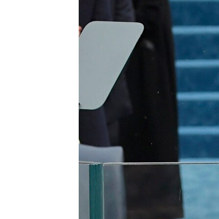
ВІДЕОУРОКИ «ELIFBE»
СВІДЧЕННЯ ОКУПАЦІЇ
УКРАЇНСЬКА ПРОБЛЕМА КРИМУ
ІНФОГРАФІКА