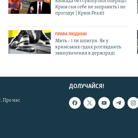
Блокада без сухопутної операції:
Крим сам себе не заправить і не
прогодує | Крим.Реалії
ПРАВА ЛЮДИНИ
Мить – і ти шпигун. Як у
кримських судах розглядають
звинувачення в держзраді
ДОЛУЧАЙСЯ!
. Про нас