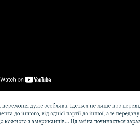
церемонія дуже особлива. Ідеться не лише про перехі
ента до іншого, від однієї партії до іншої, але передачу
 кожного з американців... Ця зміна починається зараз 
.