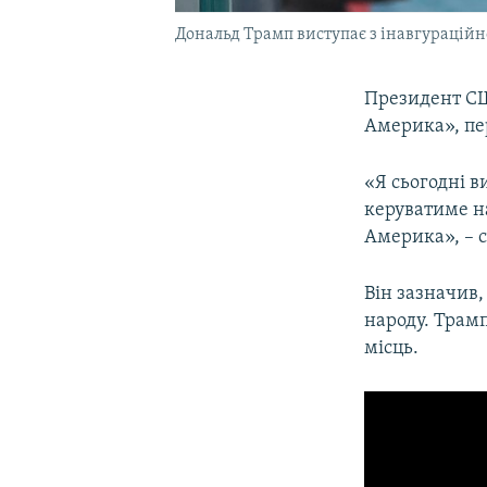
Дональд Трамп виступає з інавгураційн
Президент СШ
Америка», пе
«Я сьогодні в
керуватиме н
Америка», – с
Він зазначив,
народу. Трамп
місць.