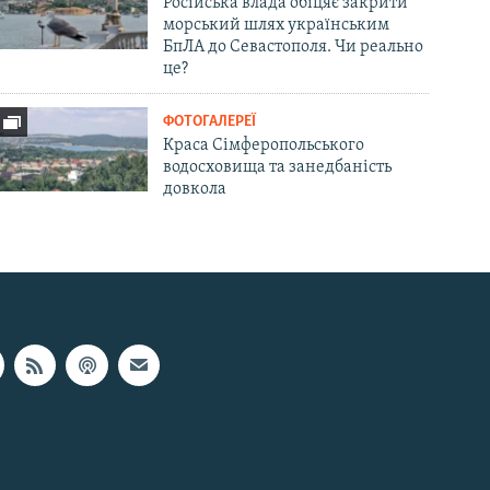
Російська влада обіцяє закрити
морський шлях українським
БпЛА до Севастополя. Чи реально
це?
ФОТОГАЛЕРЕЇ
Краса Сімферопольського
водосховища та занедбаність
довкола