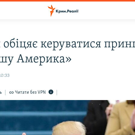
 обіцяє керуватися при
шу Америка»
20:33
ь
Читати без VPN