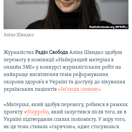
ВІДЕОУРОКИ «ELIFBE»
Русский
СВІДЧЕННЯ ОКУПАЦІЇ
Qırımtatar
УКРАЇНСЬКА ПРОБЛЕМА КРИМУ
Аліна Швидко
ДОЛУЧАЙСЯ!
ІНФОГРАФІКА
Журналістка
Радіо Свобода
Аліна Швидко здобула
перемогу в номінації «Найкращий матеріал в
Усі сайти RFE/RL
онлайн ЗМІ» у конкурсі журналістських робіт на
найкраще висвітлення теми реформування
охорони здоров’я в Україні та доступу до лікування
українських пацієнтів
«Ін’єкція словом»
.
«Матеріал, який здобув перемогу, робився в рамках
проекту
#Stoppolio
, який запустився після того, як в
Україні підтвердили спалах поліомієту. У міру того,
як ця тема ставала «гарячою», адже стосувалася