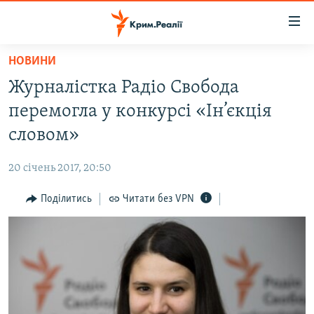
Доступність
посилання
Перейти
НОВИНИ
до
НОВИНИ
Журналістка Радіо Свобода
основного
ВОДА.КРИМ
матеріалу
перемогла у конкурсі «Ін’єкція
ВІДЕО ТА ФОТО
Перейти
словом»
до
ПОЛІТИКА
основної
20 січень 2017, 20:50
БЛОГИ
навігації
Перейти
Поділитись
Читати без VPN
ПОГЛЯД
до
ІНТЕРВ'Ю
пошуку
ВСЕ ЗА ДЕНЬ
СПЕЦПРОЕКТИ
ЯК ОБІЙТИ БЛОКУВАННЯ
ДЕПОРТАЦІЯ