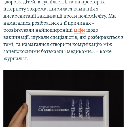
здоров’я дітей, в суспільстві, та на просторах
інтернету зокрема, ширилася кампанія з
дискредитації вакцинації проти поліомієліту. Ми
намагалися розібратися в її причинах –
розвінчували найпоширеніші
міфи
щодо
вакцинації, шукали спеціалістів, які розбираються в
темі, та намагалися створити комунікацію між
занепокоєними батьками і медиками», – каже
журналіст.