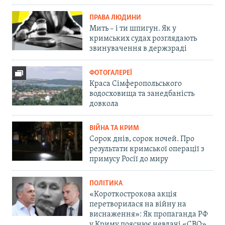
ПРАВА ЛЮДИНИ
Мить – і ти шпигун. Як у
кримських судах розглядають
звинувачення в держзраді
ФОТОГАЛЕРЕЇ
Краса Сімферопольського
водосховища та занедбаність
довкола
ВІЙНА ТА КРИМ
Сорок днів, сорок ночей. Про
результати кримської операції з
примусу Росії до миру
ПОЛІТИКА
«Короткострокова акція
перетворилася на війну на
виснаження»: Як пропаганда РФ
у Криму пояснює невдачі «СВО»