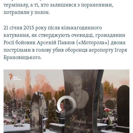
терміналу, а ті, хто залишився з пораненими,
«Кіборг» Ігор Брановицький. Яким був і як загинув (відео)
EMBED
SHARE
потрапили у полон.
by
Крим.Реалії
21 січня 2015 року після кількагодинного
катування, як стверджують очевидці, громадянин
Росії бойовик Арсеній Павлов («Моторола») двома
пострілами в голову убив оборонця аеропорту Ігоря
Брановицького.
No media source currently available