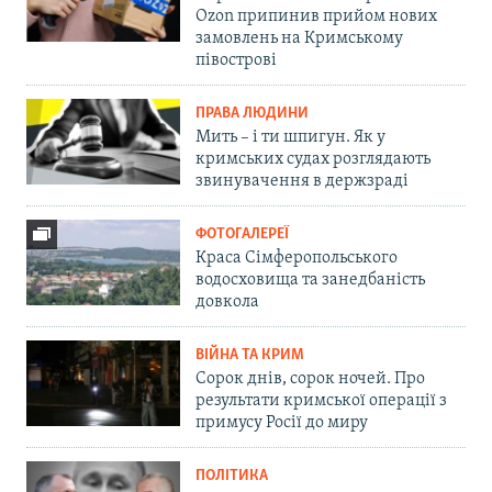
Ozon припинив прийом нових
замовлень на Кримському
півострові
ПРАВА ЛЮДИНИ
Мить – і ти шпигун. Як у
кримських судах розглядають
звинувачення в держзраді
ФОТОГАЛЕРЕЇ
Краса Сімферопольського
водосховища та занедбаність
довкола
ВІЙНА ТА КРИМ
Сорок днів, сорок ночей. Про
результати кримської операції з
примусу Росії до миру
ПОЛІТИКА