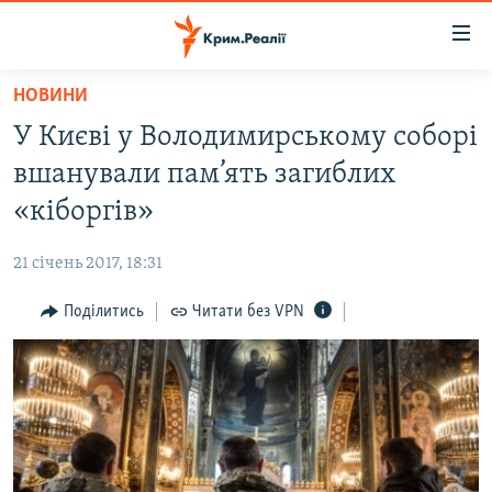
Доступність
посилання
Перейти
НОВИНИ
до
НОВИНИ
У Києві у Володимирському соборі
основного
ВОДА.КРИМ
матеріалу
вшанували пам’ять загиблих
ВІДЕО ТА ФОТО
Перейти
«кіборгів»
до
ПОЛІТИКА
основної
21 січень 2017, 18:31
БЛОГИ
навігації
Перейти
Поділитись
Читати без VPN
ПОГЛЯД
до
ІНТЕРВ'Ю
пошуку
ВСЕ ЗА ДЕНЬ
СПЕЦПРОЕКТИ
ЯК ОБІЙТИ БЛОКУВАННЯ
ДЕПОРТАЦІЯ