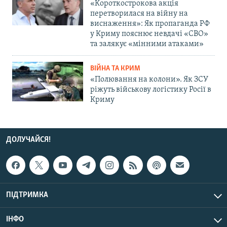
«Короткострокова акція
перетворилася на війну на
виснаження»: Як пропаганда РФ
у Криму пояснює невдачі «СВО»
та залякує «мінними атаками»
ВІЙНА ТА КРИМ
«Полювання на колони». Як ЗСУ
ріжуть військову логістику Росії в
Криму
ДОЛУЧАЙСЯ!
ПІДТРИМКА
ІНФО