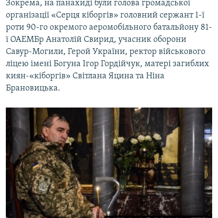
Зокрема, на панахиді були голова громадської
організації «Серця кіборгів» головний сержант 1-ї
роти 90-го окремого аеромобільного батальйону 81-
ї ОАЕМБр Анатолій Свирид, учасник оборони
Савур-Могили, Герой України, ректор військового
ліцею імені Богуна Ігор Гордійчук, матері загиблих
киян-«кіборгів» Світлана Яцина та Ніна
Брановицька.