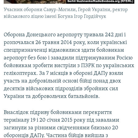
Учасник оборони Савур-Могили, Герой України, ректор
військового ліцею імені Богуна Ігор Гордійчук
Оборона Донецького аеропорту тривала 242 дні і
розпочалася 26 травня 2014 року, коли українські
спецпризначенці відмовилися здати бойовикам
аеропорт без бою і завадили підтримуваним Росією
бойовикам зробити вистріли з ПЗРК по українських
гелікоптерах. За 7 місяців в обороні ДАПу взяли
участь на добровільній основі бійці понад двох
десятків військових підрозділів збройних сил
України та добровольчих батальйонів.
Внаслідок підриву бойовиками перекриття
терміналу 19 і 20 січня 2015 року під завалами
загинули за різними свідченнями близько 20
оборонців ДАПу. Частина бійців вийшла з