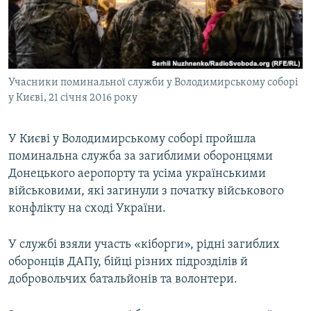
ВІДЕОУРОКИ «ELIFBE»
Русский
СВІДЧЕННЯ ОКУПАЦІЇ
Qırımtatar
УКРАЇНСЬКА ПРОБЛЕМА КРИМУ
Учасники поминальної служби у Володимирському соборі
ДОЛУЧАЙСЯ!
ІНФОГРАФІКА
у Києві, 21 січня 2016 року
У Києві у Володимирському соборі пройшла
Усі сайти RFE/RL
поминальна служба за загиблими оборонцями
Донецького аеропорту та усіма українськими
військовими, які загинули з початку військового
конфлікту на сході України.
У службі взяли участь «кіборги», рідні загиблих
оборонців ДАПу, бійці різних підрозділів й
добровольчих батальйонів та волонтери.