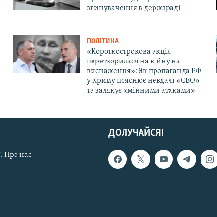
звинувачення в держзраді
ПОЛІТИКА
«Короткострокова акція
перетворилася на війну на
виснаження»: Як пропаганда РФ
у Криму пояснює невдачі «СВО»
та залякує «мінними атаками»
ДОЛУЧАЙСЯ!
. Про нас