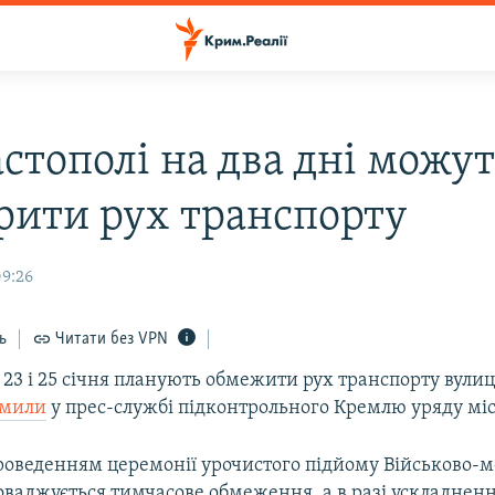
стополі на два дні можу
рити рух транспорту
09:26
ь
Читати без VPN
 23 і 25 січня планують обмежити рух транспорту вули
омили
у прес-службі підконтрольного Кремлю уряду міс
проведенням церемонії урочистого підйому Військово-
оваджується тимчасове обмеження, а в разі ускладнен