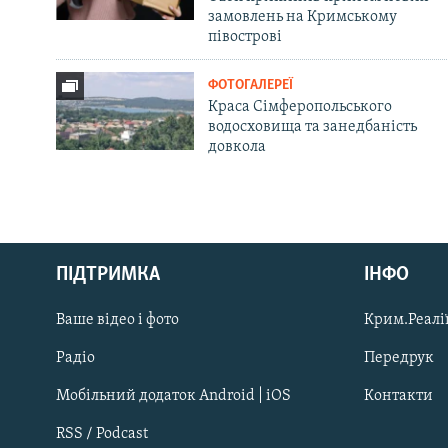
замовлень на Кримському
півострові
ФОТОГАЛЕРЕЇ
Краса Сімферопольського
водосховища та занедбаність
довкола
Русский
Qırımtatar
ПІДТРИМКА
ІНФО
Ваше відео і фото
Крим.Реалії
ДОЛУЧАЙСЯ!
Радіо
Передрук
Мобільний додаток Android | iOS
Контакти
RSS / Podcast