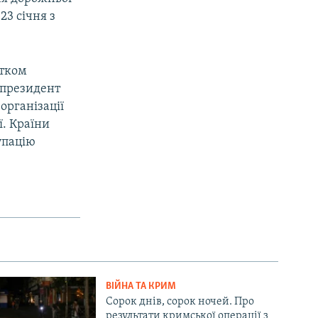
3 січня з
атком
у президент
організації
ї. Країни
упацію
ВІЙНА ТА КРИМ
Сорок днів, сорок ночей. Про
результати кримської операції з