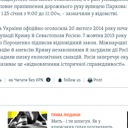
 повне припинення дорожнього руху вулицею Паркова: 2
 і 25 січня з 9:00 до 11:00», – зазначили у відомстві.
 України офіційно оголосила 20 лютого 2014 року поч
упації Криму й Севастополя Росією. 7 жовтня 2015 рок
о Порошенко підписав відповідний закон. Міжнародні 
цію й анексію Криму незаконними й засудили дії Росі
вадили низку економічних санкцій. Росія заперечує ок
називає це «відновленням історичної справедливості».
ь
Читати без VPN
Follow us
Print
ПРАВА ЛЮДИНИ
Мить – і ти шпигун. Як у
кримських судах розглядають