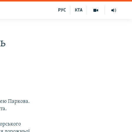
РУС
КТА
ть
цею Паркова.
та.
морського
ня дорожньої