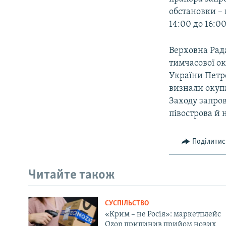
ВІДЕОУРОКИ «ELIFBE»
обстановки –
СВІДЧЕННЯ ОКУПАЦІЇ
14:00 до 16:00
УКРАЇНСЬКА ПРОБЛЕМА КРИМУ
Верховна Рада
ІНФОГРАФІКА
тимчасової ок
України Петр
визнали окупа
Заходу запро
півострова й 
Поділитис
Читайте також
СУСПІЛЬСТВО
«Крим – не Росія»: маркетплейс
Ozon припинив прийом нових