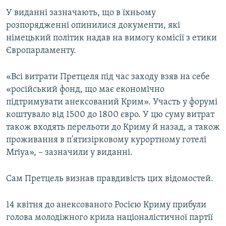
ВІДЕОУРОКИ «ELIFBE»
У виданні зазначають, що в їхньому
Русский
розпорядженні опинилися документи, які
СВІДЧЕННЯ ОКУПАЦІЇ
Qırımtatar
німецький політик надав на вимогу комісії з етики
УКРАЇНСЬКА ПРОБЛЕМА КРИМУ
Європарламенту.
ДОЛУЧАЙСЯ!
ІНФОГРАФІКА
«Всі витрати Претцеля під час заходу взяв на себе
«російський фонд, що має економічно
підтримувати анексований Крим». Участь у форумі
Усі сайти RFE/RL
коштувало від 1500 до 1800 євро. У цю суму витрат
також входять перельоти до Криму й назад, а також
проживання в п'ятизірковому курортному готелі
Mriya», – зазначили у виданні.
Сам Претцель визнав правдивість цих відомостей.
14 квітня до анексованого Росією Криму прибули
голова молодіжного крила націоналістичної партії