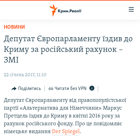
Доступність
посилання
Перейти
НОВИНИ
до
НОВИНИ
Депутат Європарламенту їздив до
основного
ВОДА.КРИМ
матеріалу
Криму за російський рахунок –
ВІДЕО ТА ФОТО
Перейти
ЗМІ
до
ПОЛІТИКА
основної
22 січень 2017, 11:10
БЛОГИ
навігації
Перейти
Поділитись
Читати без VPN
ПОГЛЯД
до
Депутат Європарламенту від правопопулістської
ІНТЕРВ'Ю
пошуку
партії «Альтернатива для Німеччини» Маркус
ВСЕ ЗА ДЕНЬ
Претцель їздив до Криму в квітні 2016 року за
СПЕЦПРОЕКТИ
рахунок російського фонду. Про це повідомляє
німецьке видання
Der Spiegel
.
ЯК ОБІЙТИ БЛОКУВАННЯ
ДЕПОРТАЦІЯ