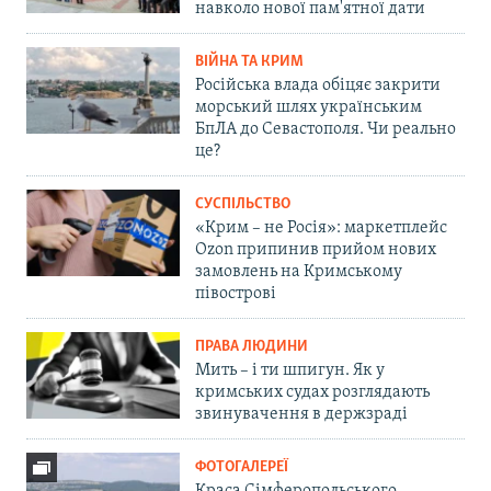
навколо нової пам'ятної дати
ВІЙНА ТА КРИМ
Російська влада обіцяє закрити
морський шлях українським
БпЛА до Севастополя. Чи реально
це?
СУСПІЛЬСТВО
«Крим – не Росія»: маркетплейс
Ozon припинив прийом нових
замовлень на Кримському
півострові
ПРАВА ЛЮДИНИ
Мить – і ти шпигун. Як у
кримських судах розглядають
звинувачення в держзраді
ФОТОГАЛЕРЕЇ
Краса Сімферопольського