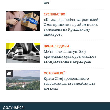
це?
СУСПІЛЬСТВО
«Крим – не Росія»: маркетплейс
Ozon припинив прийом нових
замовлень на Кримському
півострові
ПРАВА ЛЮДИНИ
Мить – і ти шпигун. Як у
кримських судах розглядають
звинувачення в держзраді
ФОТОГАЛЕРЕЇ
Краса Сімферопольського
водосховища та занедбаність
довкола
ДОЛУЧАЙСЯ!