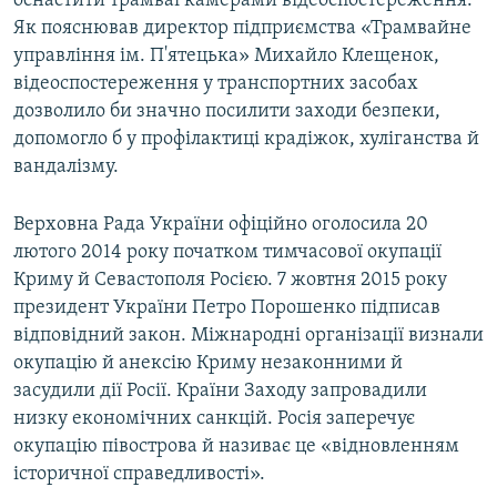
оснастити трамваї камерами відеоспостереження.
Як пояснював директор підприємства «Трамвайне
управління ім. П'ятецька» Михайло Клещенок,
відеоспостереження у транспортних засобах
дозволило би значно посилити заходи безпеки,
допомогло б у профілактиці крадіжок, хуліганства й
вандалізму.
Верховна Рада України офіційно оголосила 20
лютого 2014 року початком тимчасової окупації
Криму й Севастополя Росією. 7 жовтня 2015 року
президент України Петро Порошенко підписав
відповідний закон. Міжнародні організації визнали
окупацію й анексію Криму незаконними й
засудили дії Росії. Країни Заходу запровадили
низку економічних санкцій. Росія заперечує
окупацію півострова й називає це «відновленням
історичної справедливості».