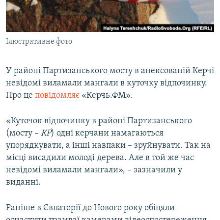
ВІДЕОУРОКИ «ELIFBE»
Русский
СВІДЧЕННЯ ОКУПАЦІЇ
Qırımtatar
Ілюстративне фото
УКРАЇНСЬКА ПРОБЛЕМА КРИМУ
ДОЛУЧАЙСЯ!
ІНФОГРАФІКА
У районі Партизанського мосту в анексованій Керчі
невідомі виламали мангали в куточку відпочинку.
Про це
повідомляє
«Керчь.ФМ».
Усі сайти RFE/RL
«Куточок відпочинку в районі Партизанського
(мосту –
КР
) одні керчани намагаються
упорядкувати, а інші навпаки – зруйнувати. Так на
місці висадили молоді дерева. Але в той же час
невідомі виламали мангали», – зазначили у
виданні.
Раніше в Євпаторії до Нового року обіцяли