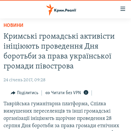
Доступність
посилання
Перейти
НОВИНИ
до
НОВИНИ
Кримські громадські активісти
основного
ВОДА.КРИМ
матеріалу
ініціюють проведення Дня
ВІДЕО ТА ФОТО
Перейти
боротьби за права української
до
ПОЛІТИКА
громади півострова
основної
БЛОГИ
навігації
24 січень 2017, 09:28
Перейти
ПОГЛЯД
до
Поділитись
Читати без VPN
ІНТЕРВ'Ю
пошуку
Таврійська гуманітарна платформа, Спілка
ВСЕ ЗА ДЕНЬ
вимушених переселенців та інші громадські
СПЕЦПРОЕКТИ
організації ініціюють щорічне проведення 28
серпня Дня боротьби за права громади етнічних
ЯК ОБІЙТИ БЛОКУВАННЯ
ДЕПОРТАЦІЯ