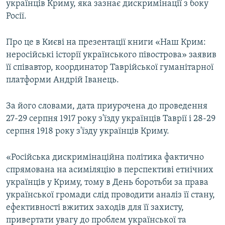
українців Криму, яка зазнає дискримінації з боку
ВІДЕОУРОКИ «ELIFBE»
Росії.
Русский
СВІДЧЕННЯ ОКУПАЦІЇ
Qırımtatar
Про це в Києві на презентації книги «Наш Крим:
УКРАЇНСЬКА ПРОБЛЕМА КРИМУ
неросійські історії українського півострова» заявив
ДОЛУЧАЙСЯ!
ІНФОГРАФІКА
її співавтор, координатор Таврійської гуманітарної
платформи Андрій Іванець.
За його словами, дата приурочена до проведення
Усі сайти RFE/RL
27-29 серпня 1917 року з'їзду українців Таврії і 28-29
серпня 1918 року з'їзду українців Криму.
«Російська дискримінаційна політика фактично
спрямована на асиміляцію в перспективі етнічних
українців у Криму, тому в День боротьби за права
української громади слід проводити аналіз її стану,
ефективності вжитих заходів для її захисту,
привертати увагу до проблем української та