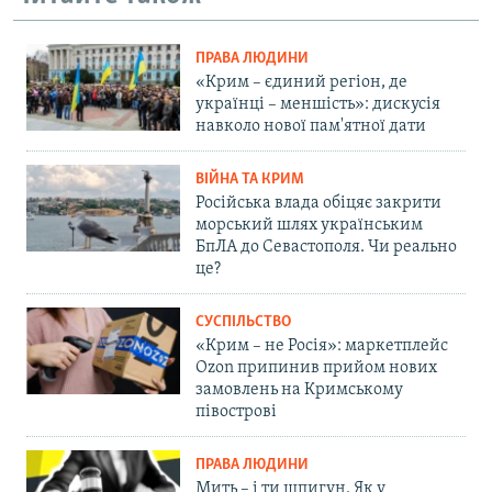
ПРАВА ЛЮДИНИ
«Крим – єдиний регіон, де
українці – меншість»: дискусія
навколо нової пам'ятної дати
ВІЙНА ТА КРИМ
Російська влада обіцяє закрити
морський шлях українським
БпЛА до Севастополя. Чи реально
це?
СУСПІЛЬСТВО
«Крим – не Росія»: маркетплейс
Ozon припинив прийом нових
замовлень на Кримському
півострові
ПРАВА ЛЮДИНИ
Мить – і ти шпигун. Як у