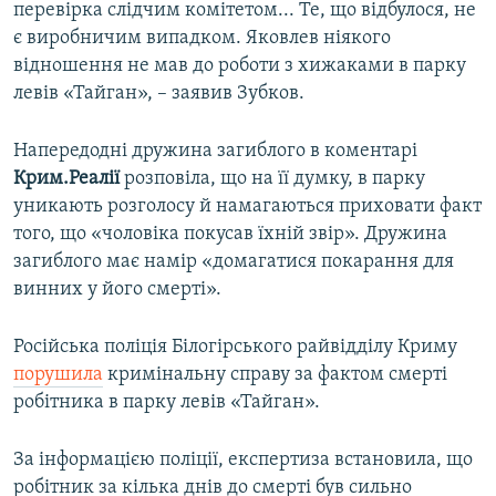
перевірка слідчим комітетом... Те, що відбулося, не
є виробничим випадком. Яковлев ніякого
відношення не мав до роботи з хижаками в парку
левів «Тайган», – заявив Зубков.
Напередодні дружина загиблого в коментарі
Крим.Реалії
розповіла, що на її думку, в парку
уникають розголосу й намагаються приховати факт
того, що «чоловіка покусав їхній звір». Дружина
загиблого має намір «домагатися покарання для
винних у його смерті».
Російська поліція Білогірського райвідділу Криму
порушила
кримінальну справу за фактом смерті
робітника в парку левів «Тайган».
За інформацією поліції, експертиза встановила, що
робітник за кілька днів до смерті був сильно