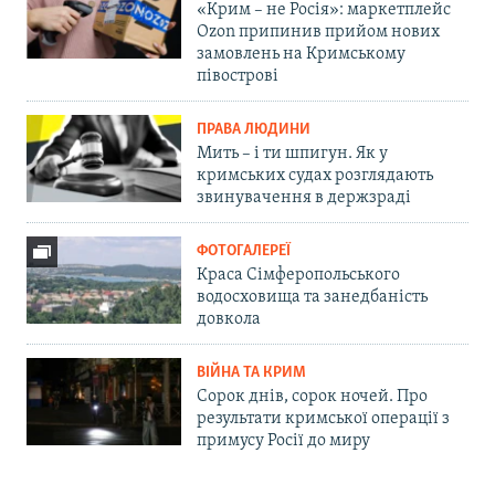
«Крим – не Росія»: маркетплейс
Ozon припинив прийом нових
замовлень на Кримському
півострові
ПРАВА ЛЮДИНИ
Мить – і ти шпигун. Як у
кримських судах розглядають
звинувачення в держзраді
ФОТОГАЛЕРЕЇ
Краса Сімферопольського
водосховища та занедбаність
довкола
ВІЙНА ТА КРИМ
Сорок днів, сорок ночей. Про
результати кримської операції з
примусу Росії до миру