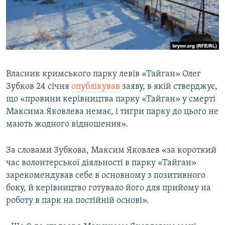
ВІДЕОУРОКИ «ELIFBE»
Русский
СВІДЧЕННЯ ОКУПАЦІЇ
Qırımtatar
УКРАЇНСЬКА ПРОБЛЕМА КРИМУ
ДОЛУЧАЙСЯ!
ІНФОГРАФІКА
Власник кримського парку левів «Тайган» Олег
Зубков 24 січня
опублікував
заяву, в якій стверджує,
що «провини керівництва парку «Тайган» у смерті
Усі сайти RFE/RL
Максима Яковлева немає, і тигри парку до цього не
мають жодного відношення».
За словами Зубкова, Максим Яковлев «за короткий
час волонтерської діяльності в парку «Тайган»
зарекомендував себе в основному з позитивного
боку, й керівництво готувало його для прийому на
роботу в парк на постійній основі».