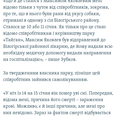
«Що й де сталося з Максимом Яковлевим мені
відомо тільки з чуток від співробітників, зокрема,
про те, що в нього були рани від укусу собаки,
отримані в одному з сіл Білогірського району.
Сталося це 10 або 11 січня. Як тільки про це стало
відомо співробітникам і керівництву парку
«Тайган», Максим Яковлев був відправлений до
Білогірської районної лікарню, де йому надали всю
необхідну медичну допомогу видали направлення
на госпіталізацію», – пише Зубков.
За твердженням власника парку, пізніше цей
співробітник зайнявся самолікуванням.
«У ніч із 14 на 15 січня він помер уві сні. Попередня,
відома мені, причина його смерті – зараження
крові. Можливо, є й інші причини, але мені про
них невідомо. Зараз за фактом смерті відбувається