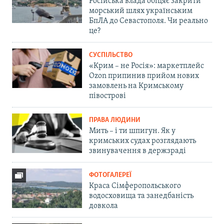
Російська влада обіцяє закрити
морський шлях українським
БпЛА до Севастополя. Чи реально
це?
СУСПІЛЬСТВО
«Крим – не Росія»: маркетплейс
Ozon припинив прийом нових
замовлень на Кримському
півострові
ПРАВА ЛЮДИНИ
Мить – і ти шпигун. Як у
кримських судах розглядають
звинувачення в держзраді
ФОТОГАЛЕРЕЇ
Краса Сімферопольського
водосховища та занедбаність
довкола