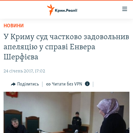
Доступність
посилання
Перейти
НОВИНИ
до
НОВИНИ
У Криму суд частково задовольнив
основного
ВОДА.КРИМ
матеріалу
апеляцію у справі Енвера
ВІДЕО ТА ФОТО
Перейти
Шерфієва
до
ПОЛІТИКА
основної
24 січень 2017, 17:02
БЛОГИ
навігації
Перейти
Поділитись
Читати без VPN
ПОГЛЯД
до
ІНТЕРВ'Ю
пошуку
ВСЕ ЗА ДЕНЬ
СПЕЦПРОЕКТИ
ЯК ОБІЙТИ БЛОКУВАННЯ
ДЕПОРТАЦІЯ