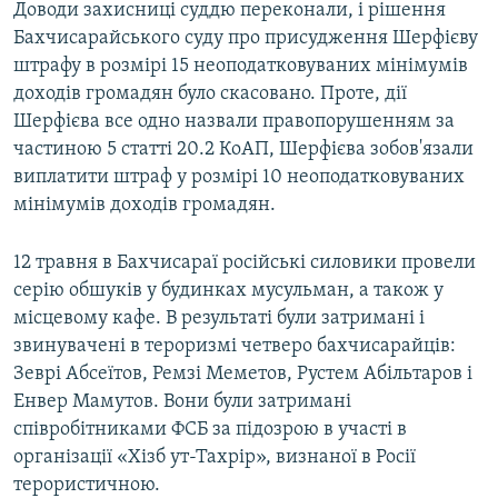
Доводи захисниці суддю переконали, і рішення
Бахчисарайського суду про присудження Шерфієву
штрафу в розмірі 15 неоподатковуваних мінімумів
доходів громадян було скасовано. Проте, дії
Шерфієва все одно назвали правопорушенням за
частиною 5 статті 20.2 КоАП, Шерфієва зобов'язали
виплатити штраф у розмірі 10 неоподатковуваних
мінімумів доходів громадян.
12 травня в Бахчисараї російські силовики провели
серію обшуків у будинках мусульман, а також у
місцевому кафе. В результаті були затримані і
звинувачені в тероризмі четверо бахчисарайців:
Зеврі Абсеїтов, Ремзі Меметов, Рустем Абільтаров і
Енвер Мамутов. Вони були затримані
співробітниками ФСБ за підозрою в участі в
організації «Хізб ут-Тахрір», визнаної в Росії
терористичною.