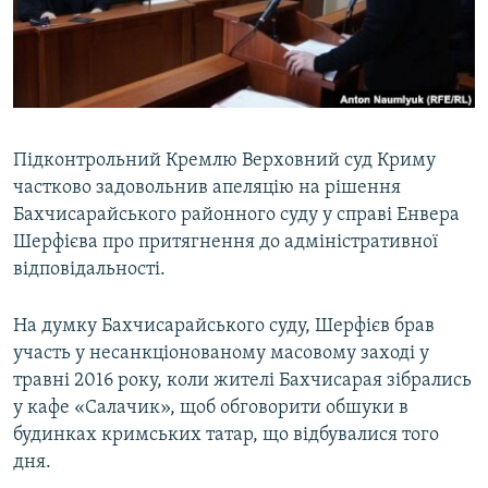
ВІДЕОУРОКИ «ELIFBE»
Русский
СВІДЧЕННЯ ОКУПАЦІЇ
Qırımtatar
УКРАЇНСЬКА ПРОБЛЕМА КРИМУ
ДОЛУЧАЙСЯ!
ІНФОГРАФІКА
Підконтрольний Кремлю Верховний суд Криму
частково задовольнив апеляцію на рішення
Бахчисарайського районного суду у справі Енвера
Усі сайти RFE/RL
Шерфієва про притягнення до адміністративної
відповідальності.
На думку Бахчисарайського суду, Шерфієв брав
участь у несанкціонованому масовому заході у
травні 2016 року, коли жителі Бахчисарая зібрались
у кафе «Салачик», щоб обговорити обшуки в
будинках кримських татар, що відбувалися того
дня.