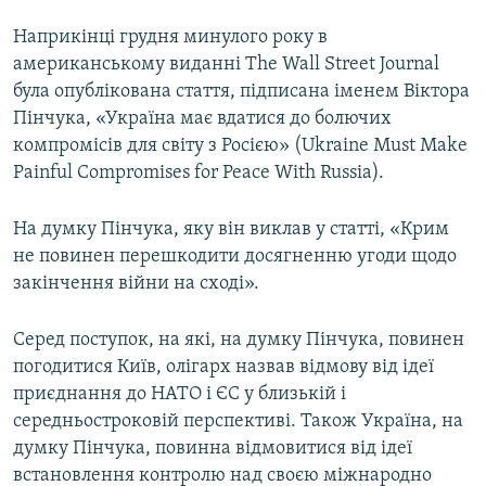
Наприкінці грудня минулого року в
американському виданні The Wall Street Journal
була опублікована стаття, підписана іменем Віктора
Пінчука, «Україна має вдатися до болючих
компромісів для світу з Росією» (Ukraine Must Make
Painful Compromises for Peace With Russia).
На думку Пінчука, яку він виклав у статті, «Крим
не повинен перешкодити досягненню угоди щодо
закінчення війни на сході».
Серед поступок, на які, на думку Пінчука, повинен
погодитися Київ, олігарх назвав відмову від ідеї
приєднання до НАТО і ЄС у близькій і
середньостроковій перспективі. Також Україна, на
думку Пінчука, повинна відмовитися від ідеї
встановлення контролю над своєю міжнародно