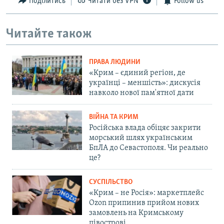
Поділитись
Читати без VPN
Follow us
Читайте також
ПРАВА ЛЮДИНИ
«Крим – єдиний регіон, де
українці – меншість»: дискусія
навколо нової пам'ятної дати
ВІЙНА ТА КРИМ
Російська влада обіцяє закрити
морський шлях українським
БпЛА до Севастополя. Чи реально
це?
СУСПІЛЬСТВО
«Крим – не Росія»: маркетплейс
Ozon припинив прийом нових
замовлень на Кримському
півострові