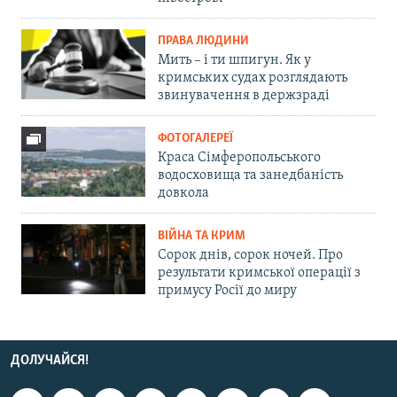
ПРАВА ЛЮДИНИ
Мить – і ти шпигун. Як у
кримських судах розглядають
звинувачення в держзраді
ФОТОГАЛЕРЕЇ
Краса Сімферопольського
водосховища та занедбаність
довкола
ВІЙНА ТА КРИМ
Сорок днів, сорок ночей. Про
результати кримської операції з
примусу Росії до миру
ДОЛУЧАЙСЯ!