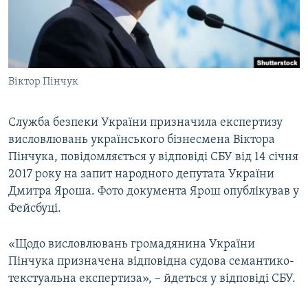
ВІДЕОУРОКИ «ELIFBE»
Русский
СВІДЧЕННЯ ОКУПАЦІЇ
Qırımtatar
УКРАЇНСЬКА ПРОБЛЕМА КРИМУ
Віктор Пінчук
ДОЛУЧАЙСЯ!
ІНФОГРАФІКА
Служба безпеки України призначила експертизу
висловлювань українського бізнесмена Віктора
Усі сайти RFE/RL
Пінчука, повідомляється у відповіді СБУ від 14 січня
2017 року на запит народного депутата України
Дмитра Яроша. Фото документа Ярош опублікував у
Фейсбуці.
«Щодо висловлювань громадянина України
Пінчука призначена відповідна судова семантико-
текстуальна експертиза», – йдеться у відповіді СБУ.