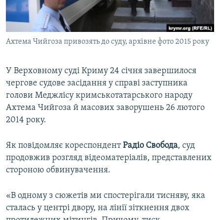
ВІДЕОУРОКИ «ELIFBE»
Русский
СВІДЧЕННЯ ОКУПАЦІЇ
Qırımtatar
Ахтема Чийгоза привозять до суду, архівне фото 2015 року
УКРАЇНСЬКА ПРОБЛЕМА КРИМУ
ДОЛУЧАЙСЯ!
ІНФОГРАФІКА
У Верховному суді Криму 24 січня завершилося
чергове судове засідання у справі заступника
голови Меджлісу кримськотатарського народу
Усі сайти RFE/RL
Ахтема Чийгоза й масових заворушень 26 лютого
2014 року.
Як повідомляє кореспондент
Радіо Свобода
, суд
продовжив розгляд відеоматеріалів, представлених
стороною обвинувачення.
«В одному з сюжетів ми спостерігали тисняву, яка
сталась у центрі двору, на лінії зіткнення двох