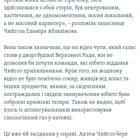
протилежних мітингів. Причому, тиск
здійснювався з обох сторін, був некерованим,
хаотичним, не одномоментним, носив локальний,
а не масовий характер», – розповіла захисниця
Чийгоза Ельміра Аблялімова.
Вона також зазначила, що на відео чути, який галас
стояв у дворі будівлі Верховної Ради, він не
дозволив би почути команди, які нібито віддавав
Чийгоз прихильникам. Крім того, на жодному
відео не було помічено сокир, живців від лопат та
інших предметів, якими, за свідченням
постраждалих і свідків звинувачення нібито були
озброєні кримські татари. Також не видно, щоб
хтось із мітингувальників використовував
сльозогінний газ у натовпі.
Це вже 68 засідання у справі. Ахтем Чийгоз бере