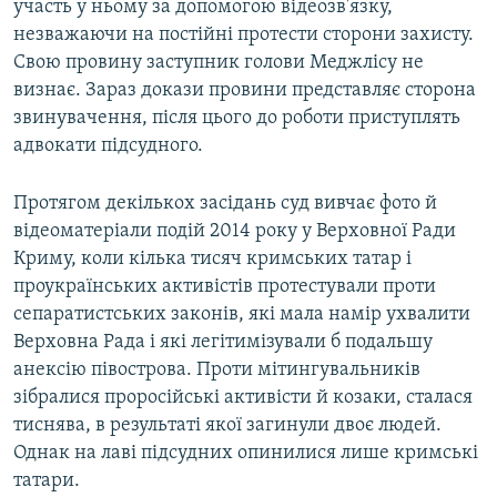
участь у ньому за допомогою відеозв'язку,
незважаючи на постійні протести сторони захисту.
Свою провину заступник голови Меджлісу не
визнає. Зараз докази провини представляє сторона
звинувачення, після цього до роботи приступлять
адвокати підсудного.
Протягом декількох засідань суд вивчає фото й
відеоматеріали подій 2014 року у Верховної Ради
Криму, коли кілька тисяч кримських татар і
проукраїнських активістів протестували проти
сепаратистських законів, які мала намір ухвалити
Верховна Рада і які легітимізували б подальшу
анексію півострова. Проти мітингувальників
зібралися проросійські активісти й козаки, сталася
тиснява, в результаті якої загинули двоє людей.
Однак на лаві підсудних опинилися лише кримські
татари.