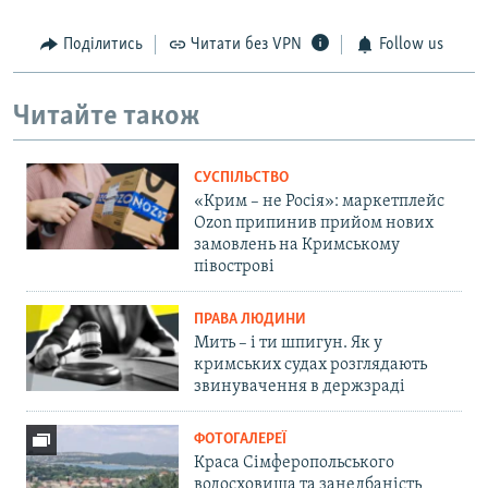
Поділитись
Читати без VPN
Follow us
Читайте також
СУСПІЛЬСТВО
«Крим – не Росія»: маркетплейс
Ozon припинив прийом нових
замовлень на Кримському
півострові
ПРАВА ЛЮДИНИ
Мить – і ти шпигун. Як у
кримських судах розглядають
звинувачення в держзраді
ФОТОГАЛЕРЕЇ
Краса Сімферопольського
водосховища та занедбаність