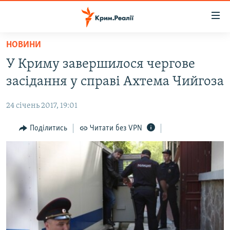
Доступність
посилання
Перейти
НОВИНИ
до
НОВИНИ
У Криму завершилося чергове
основного
ВОДА.КРИМ
матеріалу
засідання у справі Ахтема Чийгоза
ВІДЕО ТА ФОТО
Перейти
до
24 січень 2017, 19:01
ПОЛІТИКА
основної
БЛОГИ
Поділитись
Читати без VPN
навігації
Перейти
ПОГЛЯД
до
ІНТЕРВ'Ю
пошуку
ВСЕ ЗА ДЕНЬ
СПЕЦПРОЕКТИ
ЯК ОБІЙТИ БЛОКУВАННЯ
ДЕПОРТАЦІЯ