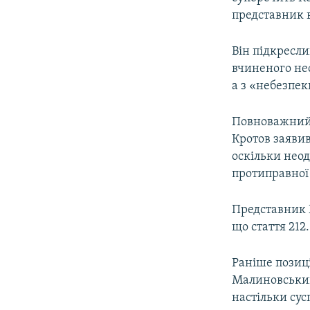
представник 
Він підкресл
вчиненого нео
а з «небезпек
Повноважний 
Кротов заявив
оскільки нео
протиправної
Представник Р
що стаття 212
Раніше позиц
Малиновський
настільки сус