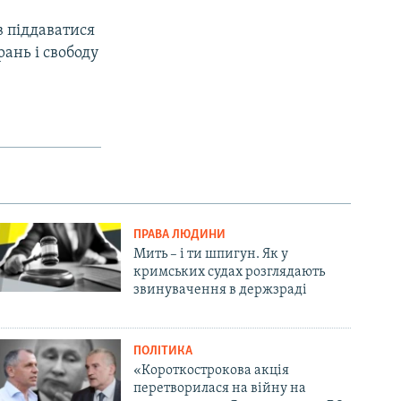
в піддаватися
ань і свободу
ПРАВА ЛЮДИНИ
Мить – і ти шпигун. Як у
кримських судах розглядають
звинувачення в держзраді
ПОЛІТИКА
«Короткострокова акція
перетворилася на війну на