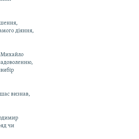
ушення,
амого діяння,
і Михайло
 задоволенню,
 вибір
ішас визнав,
лодимир
ряд чи