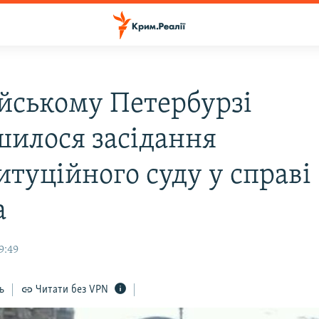
ійському Петербурзі
шилося засідання
итуційного суду у справі
а
9:49
ь
Читати без VPN