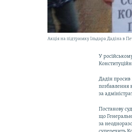
Акція на підтримку Ільдара Дадіна в Пе
У російськом
Конституційно
Дадін просив 
позбавлення 
за адміністра
Постанову суд
що Генеральна
за неоднораз
суперечить Ко