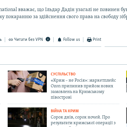
national вважає, що Ільдар Дадін узагалі не повинен бу
 покаранню за здійснення свого права на свободу зібр
ь
Читати без VPN
Follow us
Print
СУСПІЛЬСТВО
«Крим – не Росія»: маркетплейс
Ozon припинив прийом нових
замовлень на Кримському
півострові
ВІЙНА ТА КРИМ
Сорок днів, сорок ночей. Про
результати кримської операції з