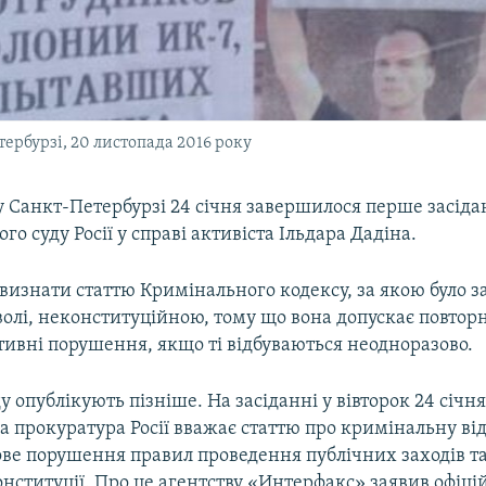
тербурзі, 20 листопада 2016 року
у Санкт-Петербурзі 24 січня завершилося перше засіда
го суду Росії у справі активіста Ільдара Дадіна.
визнати статтю Кримінального кодексу, за якою було 
волі, неконституційною, тому що вона допускає повтор
тивні порушення, якщо ті відбуваються неодноразово.
у опублікують пізніше. На засіданні у вівторок 24 січня
 прокуратура Росії вважає статтю про кримінальну від
ове порушення правил проведення публічних заходів т
нституції. Про це агентству «Интерфакс» заявив офіц