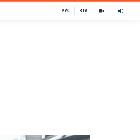
РУС
КТА