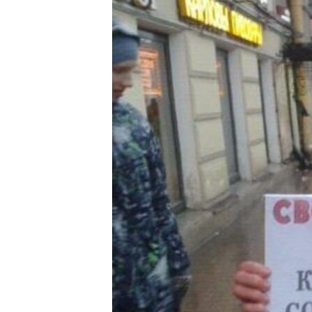
ВІДЕОУРОКИ «ELIFBE»
СВІДЧЕННЯ ОКУПАЦІЇ
УКРАЇНСЬКА ПРОБЛЕМА КРИМУ
ІНФОГРАФІКА