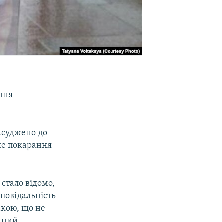
ння
засуджено до
не покарання
 стало відомо,
повідальність
акою, що не
ійний