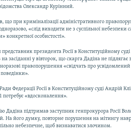
відомства Олександр Курінний.
ив, що при криміналізації адміністративного правопор
дноразово, «слід виходити не з суспільної небезпеки с
и» конкретної особистості».
представник президента Росії в Конституційному суд
 на засіданні у вівторок, що скарга Дадіна не підлягає
дноразові правопорушення «свідчать про усвідомлений
 поведінки».
ади Федерації Росії в Конституційному суді Андрій Кл
.1 потребує «вдосконалення».
ію Дадіна підтримав заступник генпрокурора Росії Во
. На його думку, повторне порушення на мітингу нав
пільно небезпечне, щоб визнаватися злочином.