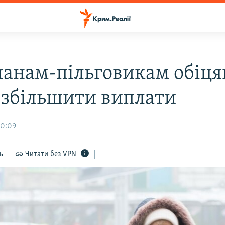
анам-пільговикам обіця
і збільшити виплати
20:09
ь
Читати без VPN