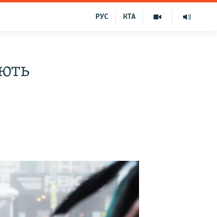
РУС
КТА
ють