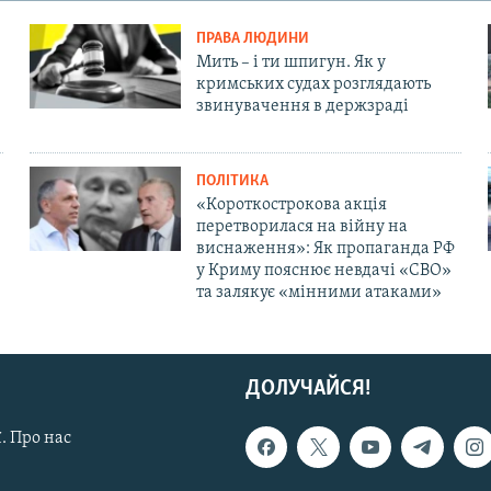
ПРАВА ЛЮДИНИ
Мить – і ти шпигун. Як у
кримських судах розглядають
звинувачення в держзраді
ПОЛІТИКА
«Короткострокова акція
перетворилася на війну на
виснаження»: Як пропаганда РФ
у Криму пояснює невдачі «СВО»
та залякує «мінними атаками»
ДОЛУЧАЙСЯ!
. Про нас