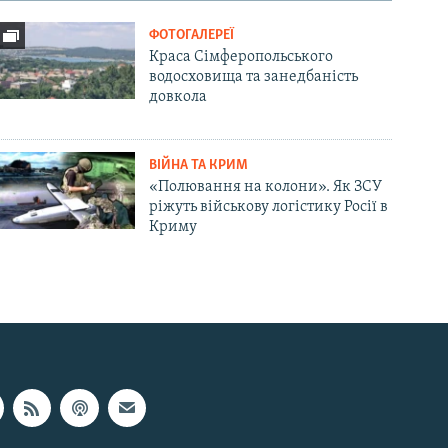
ФОТОГАЛЕРЕЇ
Краса Сімферопольського
водосховища та занедбаність
довкола
ВІЙНА ТА КРИМ
«Полювання на колони». Як ЗСУ
ріжуть військову логістику Росії в
Криму