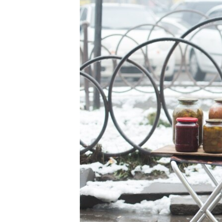
ВІДЕОУРОКИ «ELIFBE»
СВІДЧЕННЯ ОКУПАЦІЇ
УКРАЇНСЬКА ПРОБЛЕМА КРИМУ
ІНФОГРАФІКА