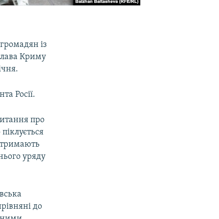
громадян із
глава Криму
ічня.
та Росії.
питання про
 піклується
 отримають
нього уряду
овська
ирівняні до
льними