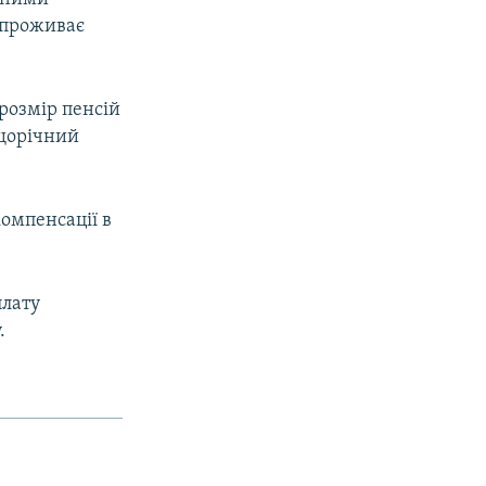
 проживає
розмір пенсій
 щорічний
компенсації в
плату
.