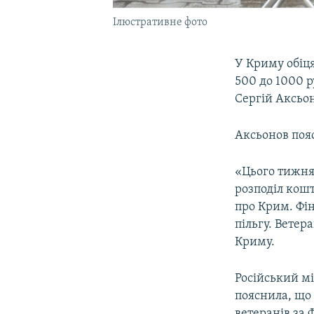
Ілюстративне фото
У Криму обіц
500 до 1000 
Сергій Аксьон
Аксьонов пояс
«Цього тижня
розподіл кошт
про Крим. Фі
пільгу. Ветер
Криму.
Російський мі
пояснила, що 
ветеранів за