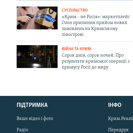
СУСПІЛЬСТВО
«Крим – не Росія»: маркетплейс
Ozon припинив прийом нових
замовлень на Кримському
півострові
ВІЙНА ТА КРИМ
Сорок днів, сорок ночей. Про
результати кримської операції з
примусу Росії до миру
Русский
ПІДТРИМКА
ІНФО
Qırımtatar
Ваше відео і фото
Крим.Реалії
ДОЛУЧАЙСЯ!
Радіо
Передрук