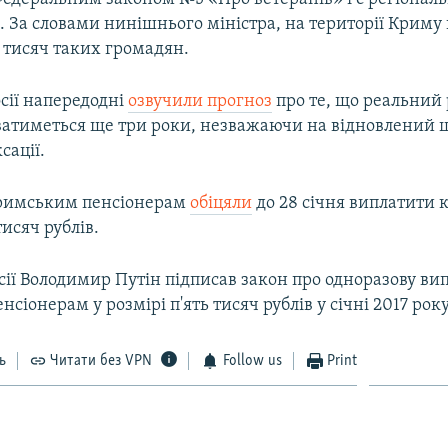
. За словами нинішнього міністра, на території Криму
 тисяч таких громадян.
сії напередодні
озвучили прогноз
про те, що реальний 
уватиметься ще три роки, незважаючи на відновлений
сації.
кримським пенсіонерам
обіцяли
до 28 січня виплатити 
тисяч рублів.
ії Володимир Путін підписав закон про одноразову ви
нсіонерам у розмірі п'ять тисяч рублів у січні 2017 року
ь
Читати без VPN
Follow us
Print