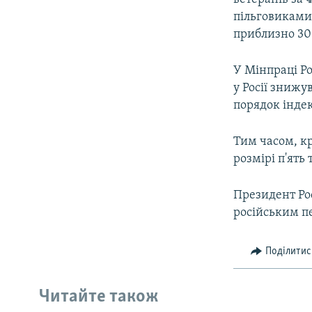
пільговиками
приблизно 30
У Мінпраці Ро
у Росії зниж
порядок індек
Тим часом, 
розмірі п'ять 
Президент Рос
російським пе
Поділитис
Читайте також