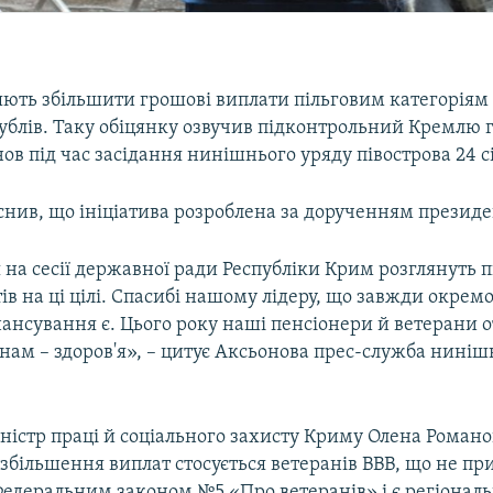
яють збільшити грошові виплати пільговим категоріям 
рублів. Таку обіцянку озвучив підконтрольний Кремлю 
ов під час засідання нинішнього уряду півострова 24 с
нив, що ініціатива розроблена за дорученням президен
 на сесії державної ради Республіки Крим розглянуть 
ів на ці цілі. Спасибі нашому лідеру, що завжди окремо
нансування є. Цього року наші пенсіонери й ветерани
анам – здоров'я», – цитує Аксьонова прес-служба ниніш
ністр праці й соціального захисту Криму Олена Роман
збільшення виплат стосується ветеранів ВВВ, що не пр
 Федеральним законом №5 «Про ветеранів» і є регіона