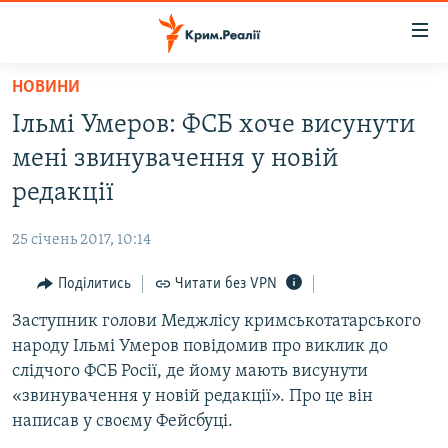
Доступність
посилання
Перейти
НОВИНИ
до
НОВИНИ
Ільмі Умеров: ФСБ хоче висунути
основного
ВОДА.КРИМ
матеріалу
мені звинувачення у новій
ВІДЕО ТА ФОТО
Перейти
редакції
до
ПОЛІТИКА
основної
25 січень 2017, 10:14
БЛОГИ
навігації
Перейти
Поділитись
Читати без VPN
ПОГЛЯД
до
Заступник голови Меджлісу кримськотатарського
ІНТЕРВ'Ю
пошуку
народу Ільмі Умеров повідомив про виклик до
ВСЕ ЗА ДЕНЬ
слідчого ФСБ Росії, де йому мають висунути
СПЕЦПРОЕКТИ
«звинувачення у новій редакції». Про це він
написав у своєму Фейсбуці.
ЯК ОБІЙТИ БЛОКУВАННЯ
ДЕПОРТАЦІЯ