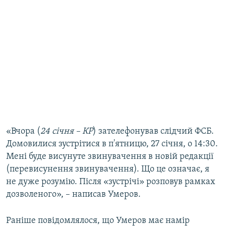
ВІДЕОУРОКИ «ELIFBE»
Русский
СВІДЧЕННЯ ОКУПАЦІЇ
Qırımtatar
УКРАЇНСЬКА ПРОБЛЕМА КРИМУ
ДОЛУЧАЙСЯ!
ІНФОГРАФІКА
Усі сайти RFE/RL
«Вчора (
24 січня – КР
) зателефонував слідчий ФСБ.
Домовилися зустрітися в п'ятницю, 27 січня, о 14:30.
Мені буде висунуте звинувачення в новій редакції
(перевисунення звинувачення). Що це означає, я
не дуже розумію. Після «зустрічі» розповув рамках
дозволеного», – написав Умеров.
Раніше повідомлялося, що Умеров має намір