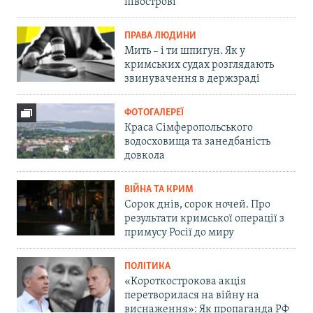
півострові
ПРАВА ЛЮДИНИ
Мить – і ти шпигун. Як у
кримських судах розглядають
звинувачення в держзраді
ФОТОГАЛЕРЕЇ
Краса Сімферопольського
водосховища та занедбаність
довкола
ВІЙНА ТА КРИМ
Сорок днів, сорок ночей. Про
результати кримської операції з
примусу Росії до миру
ПОЛІТИКА
«Короткострокова акція
перетворилася на війну на
виснаження»: Як пропаганда РФ