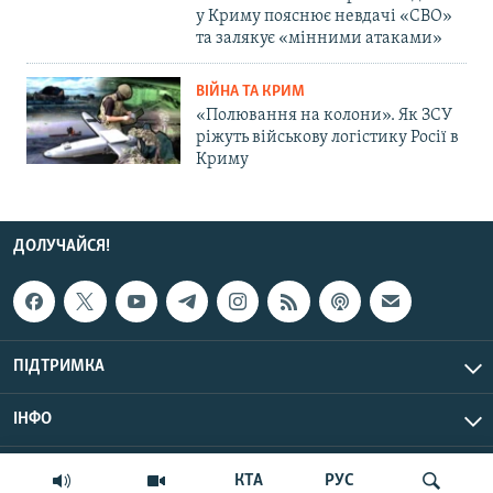
у Криму пояснює невдачі «СВО»
та залякує «мінними атаками»
ВІЙНА ТА КРИМ
«Полювання на колони». Як ЗСУ
ріжуть військову логістику Росії в
Криму
ДОЛУЧАЙСЯ!
ПІДТРИМКА
ІНФО
© Крим.Реалії, 2026 | Усі права застережено.
КТА
РУС