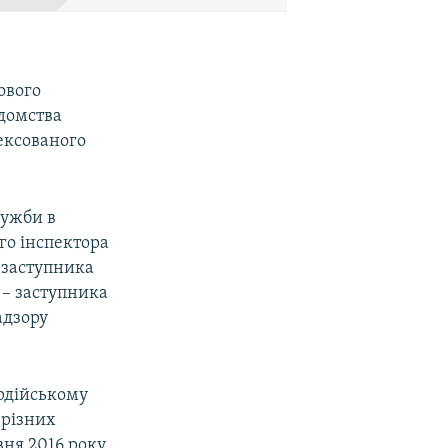
ового
домства
ексованого
лужби в
го інспектора
и заступника
 – заступника
адзору
ардійському
 різних
вня 2016 року