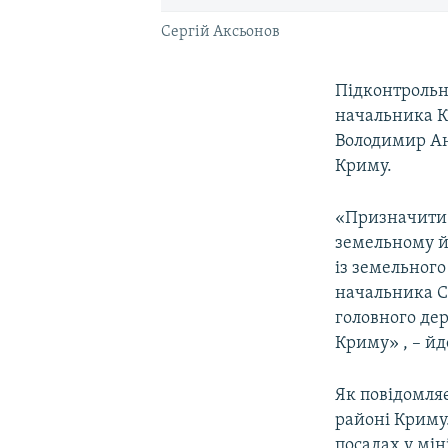
Сергій Аксьонов
Підконтрольн
начальника К
Володимир Ан
Криму.
«Призначити 
земельному й
із земельного
начальника С
головного дер
Криму» , – йд
Як повідомля
районі Криму.
посадах у мін