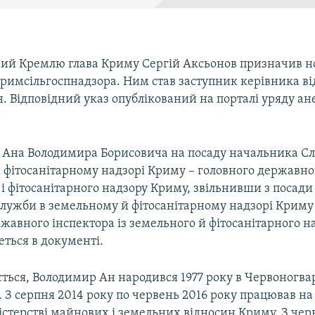
ий Кремлю глава Криму Сергій Аксьонов призначив н
римсільгоспнадзора. Ним став заступник керівника ві
. Відповідний указ опублікований на порталі уряду ан
Ана Володимира Борисовича на посаду начальника С
 фітосанітарному надзорі Криму – головного державно
 і фітосанітарного надзору Криму, звільнивши з посад
лужби в земельному й фітосанітарному надзорі Криму
жавного інспектора із земельного й фітосанітарного н
еться в документі.
ється, Володимир Ан народився 1977 року в Червоногв
 З серпня 2014 року по червень 2016 року працював на
істерстві майнових і земельних відносин Криму. З чер