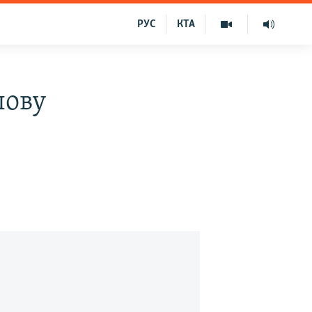
РУС
КТА
лову