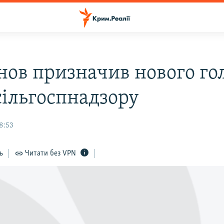
нов призначив нового го
ільгоспнадзору
18:53
ь
Читати без VPN