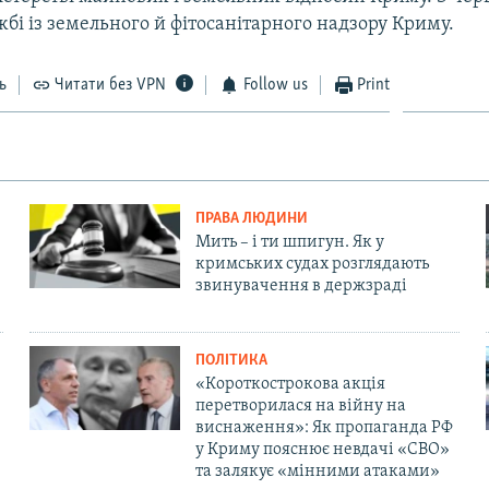
бі із земельного й фітосанітарного надзору Криму.
ь
Читати без VPN
Follow us
Print
ПРАВА ЛЮДИНИ
Мить – і ти шпигун. Як у
кримських судах розглядають
звинувачення в держзраді
ПОЛІТИКА
«Короткострокова акція
перетворилася на війну на
виснаження»: Як пропаганда РФ
у Криму пояснює невдачі «СВО»
та залякує «мінними атаками»