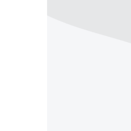
ВІДЕОУРОКИ «ELIFBE»
СВІДЧЕННЯ ОКУПАЦІЇ
УКРАЇНСЬКА ПРОБЛЕМА КРИМУ
ІНФОГРАФІКА