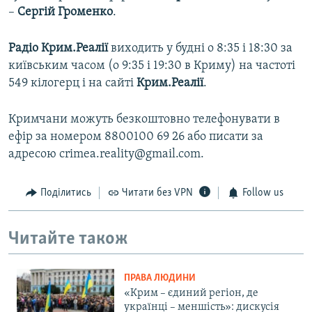
–
Сергій Громенко
.
Радіо Крим.Реалії
виходить у будні о 8:35 і 18:30 за
київським часом (о 9:35 і 19:30 в Криму) на частоті
549 кілогерц і на сайті
Крим.Реалії
.
Кримчани можуть безкоштовно телефонувати в
ефір за номером 8800100 69 26 або писати за
адресою crimea.reality@gmail.com.
Поділитись
Читати без VPN
Follow us
Читайте також
ПРАВА ЛЮДИНИ
«Крим – єдиний регіон, де
українці – меншість»: дискусія