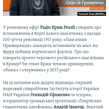
ВІДЕОУРОКИ «ELIFBE»
Русский
СВІДЧЕННЯ ОКУПАЦІЇ
Qırımtatar
УКРАЇНСЬКА ПРОБЛЕМА КРИМУ
У ранковому ефірі
Радіо Крим.Реалії
говорять про
ДОЛУЧАЙСЯ!
ІНФОГРАФІКА
встановлення в Керчі нового пам'ятника з нагоди
100-річчя революції 1917 року. «Пам'ятник
Примирення» планують встановити на мисі Ак-
Бурун поблизу керченської фортеці. Про що
Усі сайти RFE/RL
говорить проект чергового російського пам'ятника
в Криму? Чи стане Крим точкою примирення
«білих» і «червоних» у 2017 році?
На ці питання нам дадуть відповідь старший
науковий співробітник Інституту історії України
НАН України
Геннадій Єфименко
та історик,
координатор громадської організації «Таврійська
гуманітарна платформа»
Андрій Іванець
. Ведучий