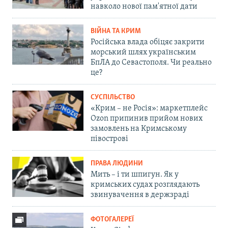
навколо нової пам'ятної дати
ВІЙНА ТА КРИМ
Російська влада обіцяє закрити
морський шлях українським
БпЛА до Севастополя. Чи реально
це?
СУСПІЛЬСТВО
«Крим – не Росія»: маркетплейс
Ozon припинив прийом нових
замовлень на Кримському
півострові
ПРАВА ЛЮДИНИ
Мить – і ти шпигун. Як у
кримських судах розглядають
звинувачення в держзраді
ФОТОГАЛЕРЕЇ