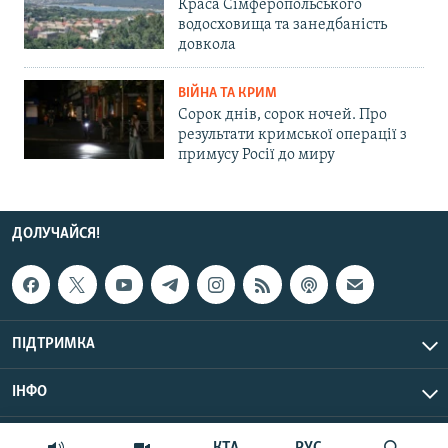
Краса Сімферопольського
водосховища та занедбаність
довкола
ВІЙНА ТА КРИМ
Сорок днів, сорок ночей. Про
результати кримської операції з
примусу Росії до миру
ДОЛУЧАЙСЯ!
ПІДТРИМКА
ІНФО
© Крим.Реалії, 2026 | Усі права застережено.