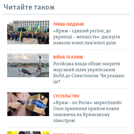
Читайте також
ПРАВА ЛЮДИНИ
«Крим – єдиний регіон, де
українці – меншість»: дискусія
навколо нової пам'ятної дати
ВІЙНА ТА КРИМ
Російська влада обіцяє закрити
морський шлях українським
БпЛА до Севастополя. Чи реально
це?
СУСПІЛЬСТВО
«Крим – не Росія»: маркетплейс
Ozon припинив прийом нових
замовлень на Кримському
півострові