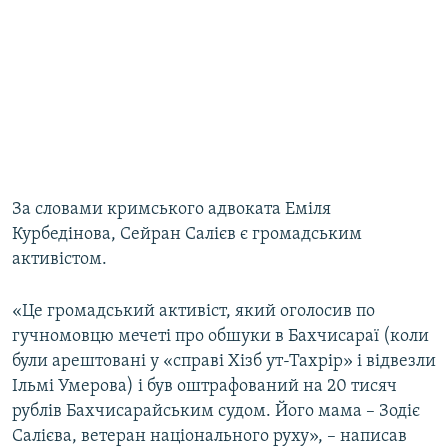
ВІДЕОУРОКИ «ELIFBE»
Русский
СВІДЧЕННЯ ОКУПАЦІЇ
Qırımtatar
УКРАЇНСЬКА ПРОБЛЕМА КРИМУ
ДОЛУЧАЙСЯ!
ІНФОГРАФІКА
За словами кримського адвоката Еміля
Усі сайти RFE/RL
Курбедінова, Сейран Салієв є громадським
активістом.
«Це громадський активіст, який оголосив по
гучномовцю мечеті про обшуки в Бахчисараї (коли
були арештовані у «справі Хізб ут-Тахрір» і відвезли
Ільмі Умерова) і був оштрафований на 20 тисяч
рублів Бахчисарайським судом. Його мама – Зодіє
Салієва, ветеран національного руху», – написав