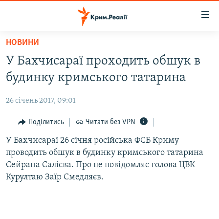
Доступність
посилання
Перейти
НОВИНИ
до
НОВИНИ
У Бахчисараї проходить обшук в
основного
ВОДА.КРИМ
матеріалу
будинку кримського татарина
ВІДЕО ТА ФОТО
Перейти
до
26 січень 2017, 09:01
ПОЛІТИКА
основної
БЛОГИ
Поділитись
Читати без VPN
навігації
Перейти
ПОГЛЯД
У Бахчисараї 26 січня російська ФСБ Криму
до
проводить обшук в будинку кримського татарина
ІНТЕРВ'Ю
пошуку
Сейрана Салієва. Про це повідомляє голова ЦВК
ВСЕ ЗА ДЕНЬ
Курултаю Заїр Смедляєв.
СПЕЦПРОЕКТИ
ЯК ОБІЙТИ БЛОКУВАННЯ
ДЕПОРТАЦІЯ