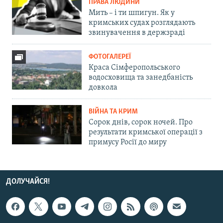
ПРАВА ЛЮДИНИ
Мить – і ти шпигун. Як у
кримських судах розглядають
звинувачення в держзраді
ФОТОГАЛЕРЕЇ
Краса Сімферопольського
водосховища та занедбаність
довкола
ВІЙНА ТА КРИМ
Сорок днів, сорок ночей. Про
результати кримської операції з
примусу Росії до миру
ДОЛУЧАЙСЯ!