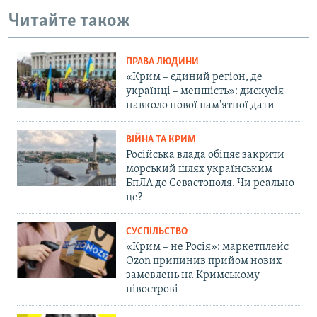
Читайте також
ПРАВА ЛЮДИНИ
«Крим – єдиний регіон, де
українці – меншість»: дискусія
навколо нової пам'ятної дати
ВІЙНА ТА КРИМ
Російська влада обіцяє закрити
морський шлях українським
БпЛА до Севастополя. Чи реально
це?
СУСПІЛЬСТВО
«Крим – не Росія»: маркетплейс
Ozon припинив прийом нових
замовлень на Кримському
півострові