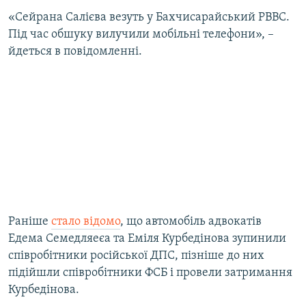
ВІДЕОУРОКИ «ELIFBE»
«Сейрана Салієва везуть у Бахчисарайський РВВС.
Русский
Під час обшуку вилучили мобільні телефони», –
СВІДЧЕННЯ ОКУПАЦІЇ
Qırımtatar
йдеться в повідомленні.
УКРАЇНСЬКА ПРОБЛЕМА КРИМУ
ДОЛУЧАЙСЯ!
ІНФОГРАФІКА
Усі сайти RFE/RL
Раніше
стало відомо
, що автомобіль адвокатів
Едема Семедляеєа та Еміля Курбедінова зупинили
співробітники російської ДПС, пізніше до них
підійшли співробітники ФСБ і провели затримання
Курбедінова.