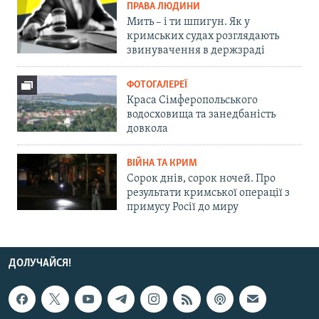
ПРАВА ЛЮДИНИ
Мить – і ти шпигун. Як у
кримських судах розглядають
звинувачення в держзраді
ФОТОГАЛЕРЕЇ
Краса Сімферопольського
водосховища та занедбаність
довкола
ВІЙНА ТА КРИМ
Сорок днів, сорок ночей. Про
результати кримської операції з
примусу Росії до миру
ДОЛУЧАЙСЯ!