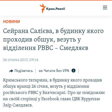
Доступність
посилання
Перейти
НОВИНИ
до
НОВИНИ
Сейрана Салієва, в будинку якого
основного
ВОДА.КРИМ
матеріалу
проходив обшук, везуть у
ВІДЕО ТА ФОТО
Перейти
відділення РВВС – Смедляєв
до
ПОЛІТИКА
основної
26 січень 2017, 09:14
БЛОГИ
навігації
Перейти
Поділитись
Читати без VPN
ПОГЛЯД
до
Кримського татарина, в будинку якого проходив
ІНТЕРВ'Ю
пошуку
обшук вранці 26 січня, везуть у відділення
ВСЕ ЗА ДЕНЬ
російського РВВС у Бахчисараї. Про це повідомляє
СПЕЦПРОЕКТИ
на своїй сторінці у Facebook глава ЦВК Курултаю
Заїр Смедляєв.
ЯК ОБІЙТИ БЛОКУВАННЯ
ДЕПОРТАЦІЯ