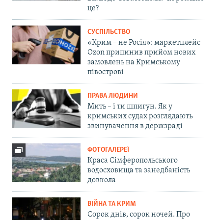
це?
СУСПІЛЬСТВО
«Крим – не Росія»: маркетплейс
Ozon припинив прийом нових
замовлень на Кримському
півострові
ПРАВА ЛЮДИНИ
Мить – і ти шпигун. Як у
кримських судах розглядають
звинувачення в держзраді
ФОТОГАЛЕРЕЇ
Краса Сімферопольського
водосховища та занедбаність
довкола
ВІЙНА ТА КРИМ
Сорок днів, сорок ночей. Про