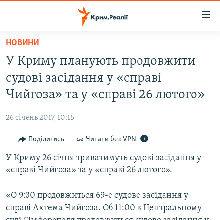
Доступність
посилання
Перейти
НОВИНИ
до
НОВИНИ
У Криму планують продовжити
основного
ВОДА.КРИМ
матеріалу
судові засідання у «справі
ВІДЕО ТА ФОТО
Перейти
Чийгоза» та у «справі 26 лютого»
до
ПОЛІТИКА
основної
26 січень 2017, 10:15
БЛОГИ
навігації
Перейти
Поділитись
Читати без VPN
ПОГЛЯД
до
У Криму 26 січня триватимуть судові засідання у
ІНТЕРВ'Ю
пошуку
«справі Чийгоза» та у «справі 26 лютого».
ВСЕ ЗА ДЕНЬ
СПЕЦПРОЕКТИ
«О 9:30 продовжиться 69-е судове засідання у
справі Ахтема Чийгоза. Об 11:00 в Центральному
ЯК ОБІЙТИ БЛОКУВАННЯ
ДЕПОРТАЦІЯ