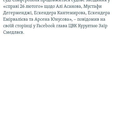
суді Сімферополя продовжиться судове засідання у
ВІДЕОУРОКИ «ELIFBE»
«справі 26 лютого» щодо Алі Асанова, Мустафи
Русский
Дегерменджі, Ескендера Кантемирова, Ескендера
СВІДЧЕННЯ ОКУПАЦІЇ
Qırımtatar
Емірвалієва та Арсена Юнусова», – повідомив на
УКРАЇНСЬКА ПРОБЛЕМА КРИМУ
своїй сторінці у Facebook глава ЦВК Курултаю Заїр
Смедляєв.
ДОЛУЧАЙСЯ!
ІНФОГРАФІКА
Усі сайти RFE/RL