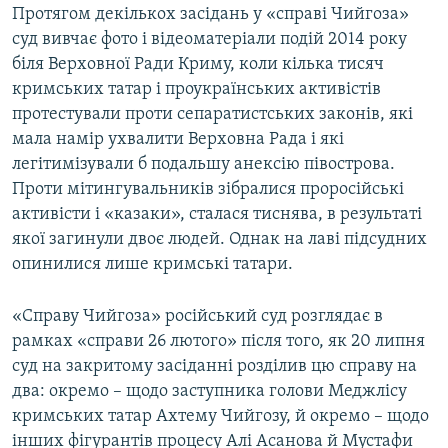
Протягом декількох засідань у «справі Чийгоза»
суд вивчає фото і відеоматеріали подій 2014 року
біля Верховної Ради Криму, коли кілька тисяч
кримських татар і проукраїнських активістів
протестували проти сепаратистських законів, які
мала намір ухвалити Верховна Рада і які
легітимізували б подальшу анексію півострова.
Проти мітингувальників зібралися проросійські
активісти і «казаки», сталася тиснява, в результаті
якої загинули двоє людей. Однак на лаві підсудних
опинилися лише кримські татари.
«Справу Чийгоза» російський суд розглядає в
рамках «справи 26 лютого» після того, як 20 липня
суд на закритому засіданні розділив цю справу на
два: окремо – щодо заступника голови Меджлісу
кримських татар Ахтему Чийгозу, й окремо – щодо
інших фігурантів процесу Алі Асанова й Мустафи