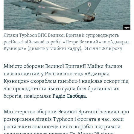
ВІДЕОУРОКИ «ELIFBE»
Русский
СВІДЧЕННЯ ОКУПАЦІЇ
Qırımtatar
УКРАЇНСЬКА ПРОБЛЕМА КРИМУ
Літаки Typhoon ВПС Великої Британії супроводжують
ДОЛУЧАЙСЯ!
ІНФОГРАФІКА
російські військові кораблі «Петро Великий» та «Адмирал
Кузнецов» (димить у глибині кадру), 24 січня 2016 року
Усі сайти RFE/RL
Міністр оборони Великої Британії Майкл Фаллон
назвав єдиний у Росії авіаносець «Адмирал
Кузнецов» «кораблем ганьби» і надіслав ескорт під
час проходження цього судна біля британських
берегів, повідомляє
Радіо Свобода
.
Міністерство оборони Великої Британії заявило про
розгортання літаків Typhoon і фрегата в час, коли
російський авіаносець і його кораблі підтримки