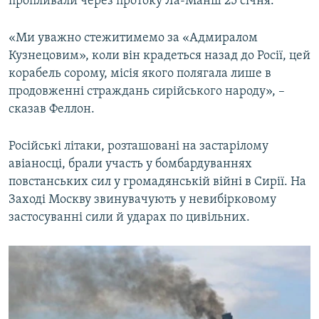
пропливали через протоку Ла-Манш 25 січня.
«Ми уважно стежитимемо за «Адмиралом
Кузнецовим», коли він крадеться назад до Росії, цей
корабель сорому, місія якого полягала лише в
продовженні страждань сирійського народу», –
сказав Феллон.
Російські літаки, розташовані на застарілому
авіаносці, брали участь у бомбардуваннях
повстанських сил у громадянській війні в Сирії. На
Заході Москву звинувачують у невибірковому
застосуванні сили й ударах по цивільних.