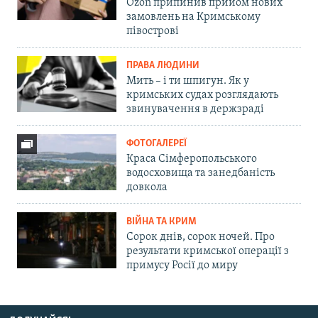
Ozon припинив прийом нових
замовлень на Кримському
півострові
ПРАВА ЛЮДИНИ
Мить – і ти шпигун. Як у
кримських судах розглядають
звинувачення в держзраді
ФОТОГАЛЕРЕЇ
Краса Сімферопольського
водосховища та занедбаність
довкола
ВІЙНА ТА КРИМ
Сорок днів, сорок ночей. Про
результати кримської операції з
примусу Росії до миру