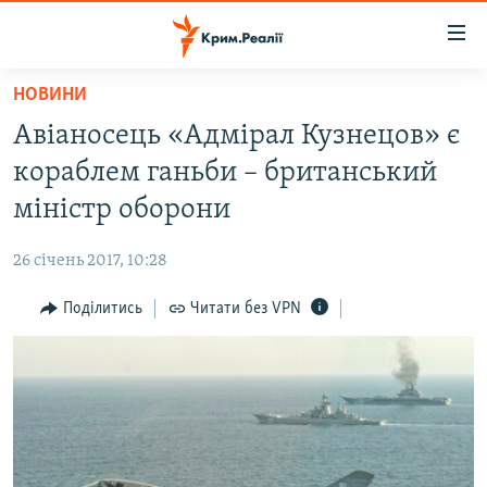
Доступність
посилання
Перейти
НОВИНИ
до
НОВИНИ
Авіаносець «Адмірал Кузнецов» є
основного
ВОДА.КРИМ
матеріалу
кораблем ганьби – британський
ВІДЕО ТА ФОТО
Перейти
міністр оборони
до
ПОЛІТИКА
основної
26 січень 2017, 10:28
БЛОГИ
навігації
Перейти
Поділитись
Читати без VPN
ПОГЛЯД
до
ІНТЕРВ'Ю
пошуку
ВСЕ ЗА ДЕНЬ
СПЕЦПРОЕКТИ
ЯК ОБІЙТИ БЛОКУВАННЯ
ДЕПОРТАЦІЯ