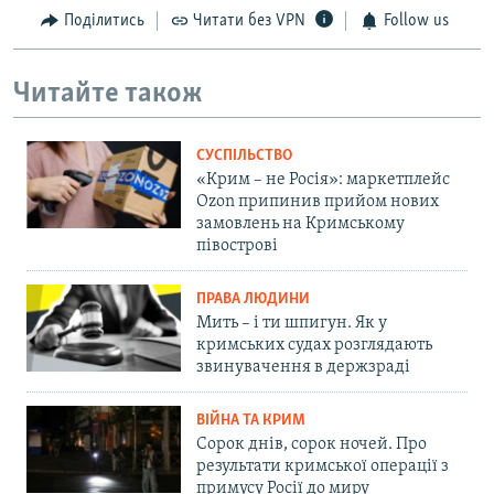
Поділитись
Читати без VPN
Follow us
Читайте також
СУСПІЛЬСТВО
«Крим – не Росія»: маркетплейс
Ozon припинив прийом нових
замовлень на Кримському
півострові
ПРАВА ЛЮДИНИ
Мить – і ти шпигун. Як у
кримських судах розглядають
звинувачення в держзраді
ВІЙНА ТА КРИМ
Сорок днів, сорок ночей. Про
результати кримської операції з
примусу Росії до миру