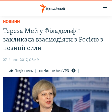
Доступність
посилання
Перейти
НОВИНИ
до
НОВИНИ
Тереза Мей у Філадельфії
основного
ВОДА.КРИМ
матеріалу
закликала взаємодіяти з Росією з
ВІДЕО ТА ФОТО
Перейти
позиції сили
до
ПОЛІТИКА
основної
27 січень 2017, 08:49
БЛОГИ
навігації
Перейти
Поділитись
Читати без VPN
ПОГЛЯД
до
ІНТЕРВ'Ю
пошуку
ВСЕ ЗА ДЕНЬ
СПЕЦПРОЕКТИ
ЯК ОБІЙТИ БЛОКУВАННЯ
ДЕПОРТАЦІЯ