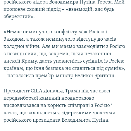
російського лідера Володимира Путіна Тереза Мей
пропонує схожий підхід – «взаємодій, але будь
обережний».
«Немає неминучого конфлікту між Росією і
Заходом, а також неминучого відступу до часів
холодної війни. Але ми маємо взаємодіяти з Росією
з позиції сили, що, зокрема, після незаконної
анексії Криму, дасть упевненість сусіднім із Росією
країнам, що їхня безпека не ставиться під сумнів»,
– наголосила прем’єр-міністр Великої Британії.
Президент США Дональд Трамп під час своєї
передвиборчої кампанії неодноразово
висловлювався на користь співпраці з Росією і
казав, що захоплюється лідерськими якостями
російського президента Володимира Путіна.