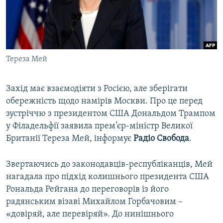
ВІДЕОУРОКИ «ELIFBE»
Русский
СВІДЧЕННЯ ОКУПАЦІЇ
Qırımtatar
УКРАЇНСЬКА ПРОБЛЕМА КРИМУ
Тереза Мей
ДОЛУЧАЙСЯ!
ІНФОГРАФІКА
Захід має взаємодіяти з Росією, але зберігати
обережність щодо намірів Москви. Про це перед
Усі сайти RFE/RL
зустріччю з президентом США Дональдом Трампом
у Філадельфії заявила прем’єр-міністр Великої
Британії Тереза Мей, інформує
Радіо Свобода
.
Звертаючись до законодавців-республіканців, Мей
нагадала про підхід колишнього президента США
Рональда Рейгана до переговорів із його
радянським візаві Михайлом Горбачовим –
«довіряй, але перевіряй». До нинішнього