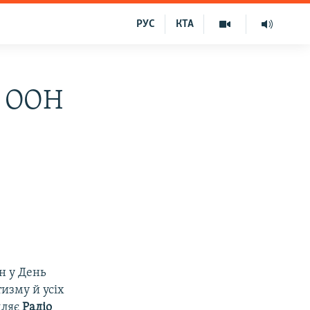
РУС
КТА
у ООН
н у День
изму й усіх
мляє
Радіо