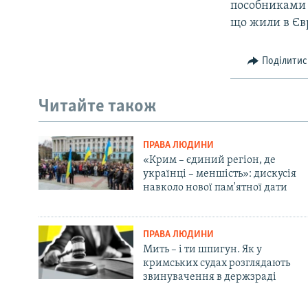
пособниками м
що жили в Євр
Поділитис
Читайте також
ПРАВА ЛЮДИНИ
«Крим – єдиний регіон, де
українці – меншість»: дискусія
навколо нової пам'ятної дати
ПРАВА ЛЮДИНИ
Мить – і ти шпигун. Як у
кримських судах розглядають
звинувачення в держзраді