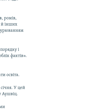
, ромів,
в й інших
дбурюванням
порядку і
блік фактів».
ти освіта.
січня. У цей
у Аушвіц.
іми