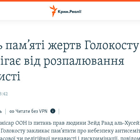
ь пам’яті жертв Голокост
рігає від розпалювання
исті
3:42
ь
Читати без VPN
місар ООН із питань прав людини Зейд Раад аль-Хусей
 Голокосту закликає пам’ятати про небезпеку антисеміт
сової чи релігійної ненависті і дискримінації, повідо