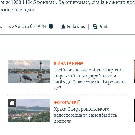
іж 1933 і 1945 роками. За оцінками, сім із кожних дес
опі, загинули.
ь
Читати без VPN
Follow us
Print
ВІЙНА ТА КРИМ
Російська влада обіцяє закрити
морський шлях українським
БпЛА до Севастополя. Чи реально
це?
ФОТОГАЛЕРЕЇ
Краса Сімферопольського
водосховища та занедбаність
довкола