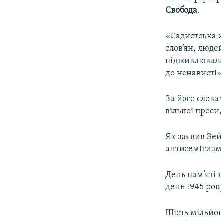
ВІДЕОУРОКИ «ELIFBE»
Свобода
.
СВІДЧЕННЯ ОКУПАЦІЇ
«Садистська ж
УКРАЇНСЬКА ПРОБЛЕМА КРИМУ
слов’ян, люде
ІНФОГРАФІКА
підживлювала
до ненависті»
За його слова
вільної преси
Як заявив Зей
антисемітизм
День пам’яті 
день 1945 рок
Шість мільйон