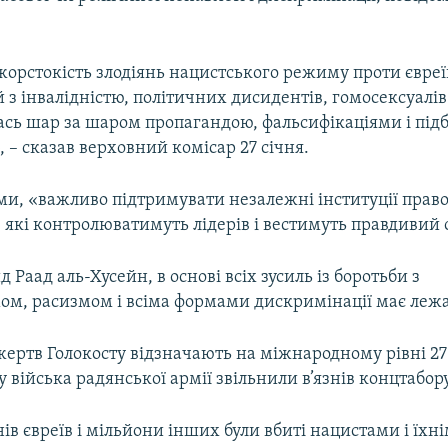
орстокість злодіянь нацистського режиму проти євреїв
й з інвалідністю, політичних дисидентів, гомосексуалі
сь шар за шаром пропагандою, фальсифікаціями і пі
, – сказав верховний комісар 27 січня.
ми, «важливо підтримувати незалежні інституції право
, які контролюватимуть лідерів і вестимуть правдивий о
д Раад аль-Хусейн, в основі всіх зусиль із боротьби з
ом, расизмом і всіма формами дискримінації має лежа
жертв Голокосту відзначають на міжнародному рівні 27 
у війська радянської армії звільнили в’язнів концтабор
ів євреїв і мільйони інших були вбиті нацистами і їхн