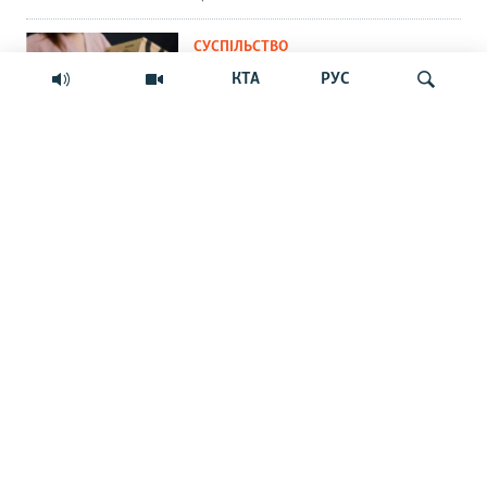
СУСПІЛЬСТВО
«Крим – не Росія»: маркетплейс
КТА
РУС
Ozon припинив прийом нових
замовлень на Кримському
півострові
Шукати
ПРАВА ЛЮДИНИ
Мить – і ти шпигун. Як у
кримських судах розглядають
звинувачення в держзраді
ФОТОГАЛЕРЕЇ
Краса Сімферопольського
водосховища та занедбаність
довкола
ВІЙНА ТА КРИМ
Сорок днів, сорок ночей. Про
результати кримської операції з