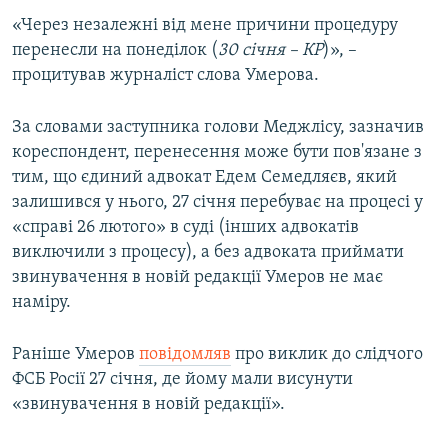
ВІДЕОУРОКИ «ELIFBE»
«Через незалежні від мене причини процедуру
Русский
перенесли на понеділок (
30 січня – КР
)», –
СВІДЧЕННЯ ОКУПАЦІЇ
Qırımtatar
процитував журналіст слова Умерова.
УКРАЇНСЬКА ПРОБЛЕМА КРИМУ
ДОЛУЧАЙСЯ!
За словами заступника голови Меджлісу, зазначив
ІНФОГРАФІКА
кореспондент, перенесення може бути пов'язане з
тим, що єдиний адвокат Едем Семедляєв, який
залишився у нього, 27 січня перебуває на процесі у
Усі сайти RFE/RL
«справі 26 лютого» в суді (інших адвокатів
виключили з процесу), а без адвоката приймати
звинувачення в новій редакції Умеров не має
наміру.
Раніше Умеров
повідомляв
про виклик до слідчого
ФСБ Росії 27 січня, де йому мали висунути
«звинувачення в новій редакції».