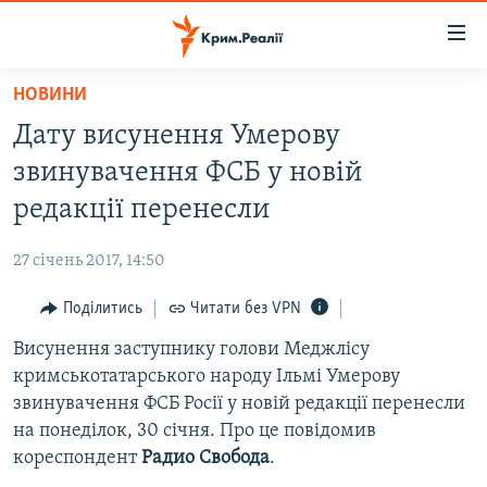
Доступність
посилання
Перейти
НОВИНИ
до
НОВИНИ
Дату висунення Умерову
основного
ВОДА.КРИМ
матеріалу
звинувачення ФСБ у новій
ВІДЕО ТА ФОТО
Перейти
редакції перенесли
до
ПОЛІТИКА
основної
27 січень 2017, 14:50
БЛОГИ
навігації
Перейти
Поділитись
Читати без VPN
ПОГЛЯД
до
Висунення заступнику голови Меджлісу
ІНТЕРВ'Ю
пошуку
кримськотатарського народу Ільмі Умерову
ВСЕ ЗА ДЕНЬ
звинувачення ФСБ Росії у новій редакції перенесли
СПЕЦПРОЕКТИ
на понеділок, 30 січня. Про це повідомив
кореспондент
Радио Свобода
.
ЯК ОБІЙТИ БЛОКУВАННЯ
ДЕПОРТАЦІЯ