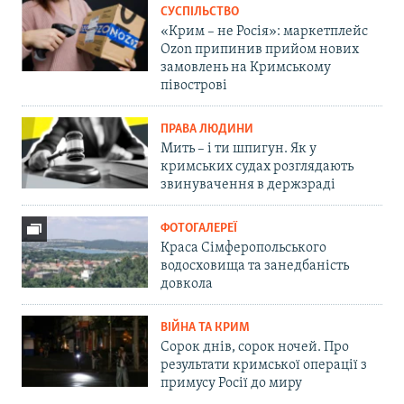
СУСПІЛЬСТВО
«Крим – не Росія»: маркетплейс
Ozon припинив прийом нових
замовлень на Кримському
півострові
ПРАВА ЛЮДИНИ
Мить – і ти шпигун. Як у
кримських судах розглядають
звинувачення в держзраді
ФОТОГАЛЕРЕЇ
Краса Сімферопольського
водосховища та занедбаність
довкола
ВІЙНА ТА КРИМ
Сорок днів, сорок ночей. Про
результати кримської операції з
примусу Росії до миру