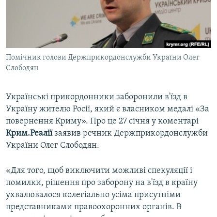
ВІДЕОУРОКИ «ELIFBE»
Русский
СВІДЧЕННЯ ОКУПАЦІЇ
Qırımtatar
УКРАЇНСЬКА ПРОБЛЕМА КРИМУ
Помічник голови Держприкордонслужби України Олег
ДОЛУЧАЙСЯ!
ІНФОГРАФІКА
Слободян
Українські прикордонники заборонили в'їзд в
Усі сайти RFE/RL
Україну жителю Росії, який є власником медалі «За
повернення Криму». Про це 27 січня у коментарі
Крим.Реалії
заявив речник Держприкордонслужби
України Олег Слободян.
«Для того, щоб виключити можливі спекуляції і
помилки, рішення про заборону на в'їзд в країну
ухвалювалося колегіально усіма присутніми
представниками правоохоронних органів. В