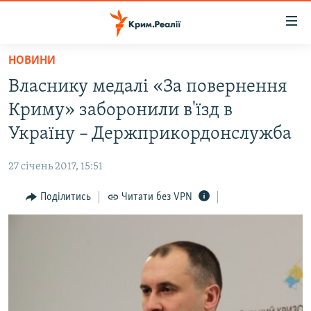
Доступність
посилання
Перейти
НОВИНИ
до
НОВИНИ
Власнику медалі «За повернення
основного
ВОДА.КРИМ
матеріалу
Криму» заборонили в'їзд в
ВІДЕО ТА ФОТО
Перейти
Україну – Держприкордонслужба
до
ПОЛІТИКА
основної
27 січень 2017, 15:51
БЛОГИ
навігації
Перейти
Поділитись
Читати без VPN
ПОГЛЯД
до
ІНТЕРВ'Ю
пошуку
ВСЕ ЗА ДЕНЬ
СПЕЦПРОЕКТИ
ЯК ОБІЙТИ БЛОКУВАННЯ
ДЕПОРТАЦІЯ