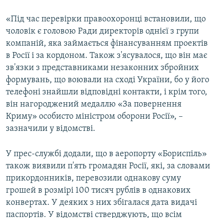
«Під час перевірки правоохоронці встановили, що
чоловік є головою Ради директорів однієї з групи
компаній, яка займається фінансуванням проектів
в Росії і за кордоном. Також з'ясувалося, що він має
зв'язки з представниками незаконних збройних
формувань, що воювали на сході України, бо у його
телефоні знайшли відповідні контакти, і крім того,
він нагороджений медаллю «За повернення
Криму» особисто міністром оборони Росії», –
зазначили у відомстві.
У прес-службі додали, що в аеропорту «Бориспіль»
також виявили п'ять громадян Росії, які, за словами
прикордонників, перевозили однакову суму
грошей в розмірі 100 тисяч рублів в однакових
конвертах. У деяких з них збігалася дата видачі
паспортів. У відомстві стверджують, що всім