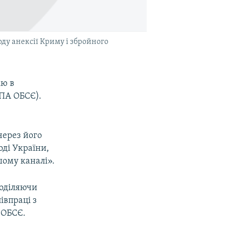
оду анексії Криму і збройного
ію в
(ПА ОБСЄ).
через його
оді України,
шому каналі».
поділяючи
івпраці з
 ОБСЄ.