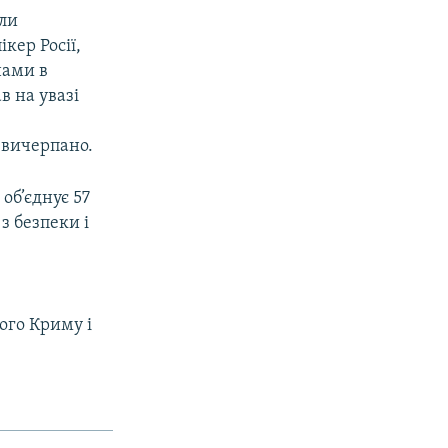
али
кер Росії,
нами в
в на увазі
т вичерпано.
об’єднує 57
з безпеки і
ого Криму і