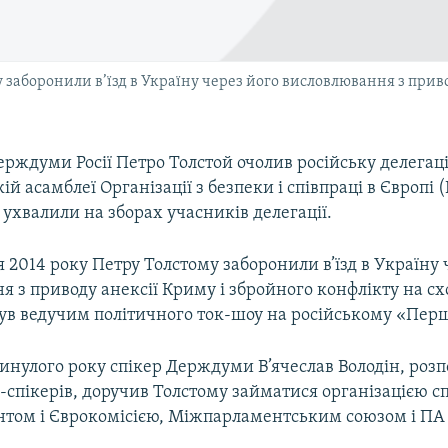
у заборонили в’їзд в Україну через його висловлювання з прив
ерждуми Росії Петро Толстой очолив російську делегац
й асамблеї Організації з безпеки і співпраці в Європі 
ухвалили на зборах учасників делегації.
я 2014 року Петру Толстому заборонили в’їзд в Україну 
 з приводу анексії Криму і збройного конфлікту на сх
був ведучим політичного ток-шоу на російському «Пер
инулого року спікер Держдуми В’ячеслав Володін, роз
е-спікерів, доручив Толстому займатися організацією сп
том і Єврокомісією, Міжпарламентським союзом і ПА