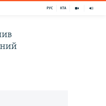
РУС
КТА
лив
ений