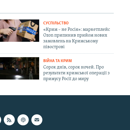
СУСПІЛЬСТВО
«Крим – не Росія»: маркетплейс
Ozon припинив прийом нових
замовлень на Кримському
півострові
ВІЙНА ТА КРИМ
Сорок днів, сорок ночей. Про
результати кримської операції з
примусу Росії до миру