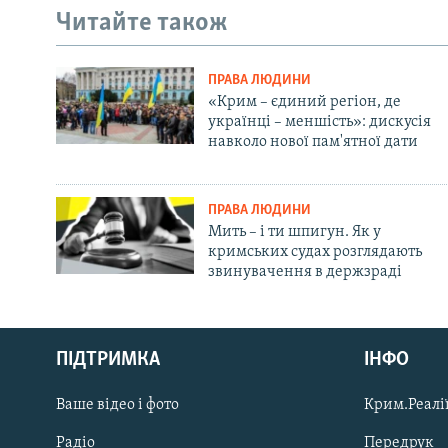
Читайте також
ПРАВА ЛЮДИНИ
«Крим – єдиний регіон, де
українці – меншість»: дискусія
навколо нової пам'ятної дати
ПРАВА ЛЮДИНИ
Мить – і ти шпигун. Як у
кримських судах розглядають
звинувачення в держзраді
Русский
ПІДТРИМКА
ІНФО
Qırımtatar
Ваше відео і фото
Крим.Реалії
ДОЛУЧАЙСЯ!
Радіо
Передрук