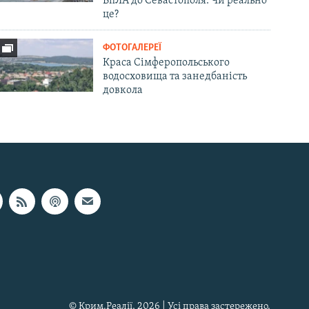
БпЛА до Севастополя. Чи реально
це?
ФОТОГАЛЕРЕЇ
Краса Сімферопольського
водосховища та занедбаність
довкола
© Крим.Реалії, 2026 | Усі права застережено.