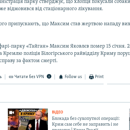
іністрація парку стверджує, що хлопця покусали собак
 же відмовився від стаціонарного лікування.
лого припускають, що Максим став жертвою нападу ви
арі-парку «Тайган» Максим Яковлєв помер 15 січня. 2
а Кремлю поліція Білогірського райвідділу Криму пор
праву за фактом смерті.
ь
Читати без VPN
Follow us
Print
ВІДЕО
Блокада без сухопутної операції:
Крим сам себе не заправить і не