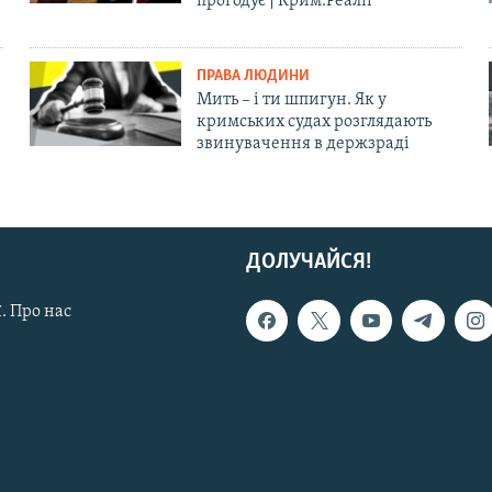
прогодує | Крим.Реалії
ПРАВА ЛЮДИНИ
Мить – і ти шпигун. Як у
кримських судах розглядають
звинувачення в держзраді
ДОЛУЧАЙСЯ!
. Про нас