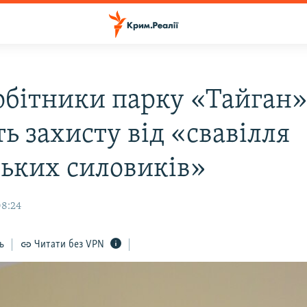
обітники парку «Тайган
ь захисту від «свавілля
ських силовиків»
08:24
ь
Читати без VPN