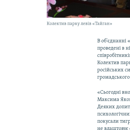
Колектив парку левів «Тайган»
В об'єднанні
проведені в н
співробітникі
Колектив парк
російських си
громадського
«Сьогодні вно
Максима Яков
Деяких допит
психологічни
покусали тигр
не влаштовує 