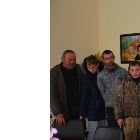
ВІДЕОУРОКИ «ELIFBE»
СВІДЧЕННЯ ОКУПАЦІЇ
УКРАЇНСЬКА ПРОБЛЕМА КРИМУ
ІНФОГРАФІКА