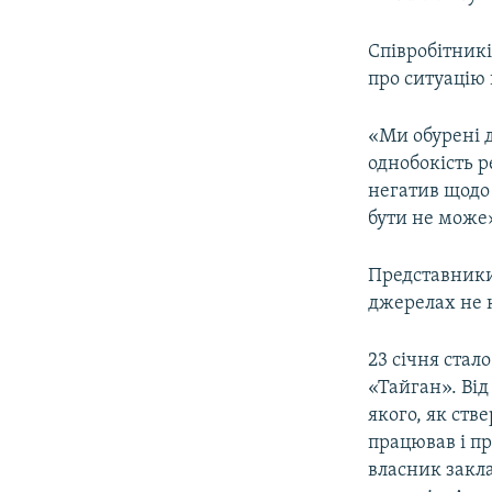
Співробітник
про ситуацію 
«Ми обурені д
однобокість р
негатив щодо 
бути не може»
Представники
джерелах не 
23 січня стал
«Тайган». Від
якого, як ств
працював і пр
власник закла