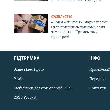
навколо нової пам'ятної дати
СУСПІЛЬСТВО
«Крим – не Росія»: маркетплейс
Ozon припинив прийом нових
замовлень на Кримському
півострові
Русский
ПІДТРИМКА
ІНФО
Qırımtatar
Ваше відео і фото
Крим.Реалії
ДОЛУЧАЙСЯ!
Радіо
Передрук
Мобільний додаток Android | iOS
Контакти
RSS / Podcast
Усі сайти RFE/RL