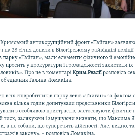
 «Кримський антикорупційний фронт «Тайган» заявляю
іч на 28 січня допити в Білогірському райвідділі поліції
в парку «Тайган», мали елементи фізичного й емоційно
у просить у прокуратури і громадськості захистити їх 
ловиків». Про це в коментарі
Крим.Реалії
розповіла се
 об'єднання Галина Ломакіна.
чі всіх співробітників парку левів «Тайган» за фактом 
лєва кілька годин допитували представники Білогірсь
ували з особливою пристрастю, застосовуючи фізичне н
й тиск, залякуючи і змушуючи визнати, що Максима Я
и, а не собаки, що суперечить дійсності. Але, видно, та
стражів закону», – розповіла Ломакіна.