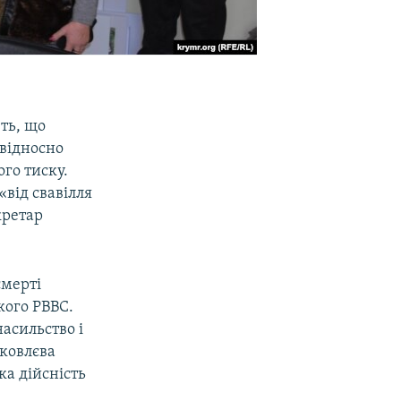
ть, що
 відносно
го тиску.
«від свавілля
кретар
смерті
кого РВВС.
асильство і
ковлєва
ка дійсність