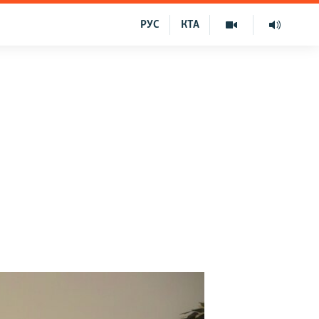
РУС
КТА
»