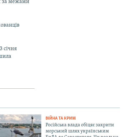
и за межами
хованців
3 січня
ушила
ВІЙНА ТА КРИМ
Російська влада обіцяє закрити
морський шлях українським