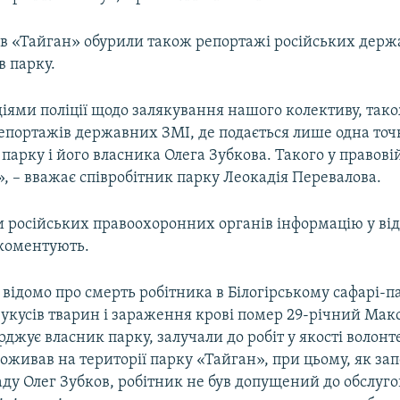
ів «Тайган» обурили також репортажі російських дер
в парку.
іями поліції щодо залякування нашого колективу, так
епортажів державних ЗМІ, де подається лише одна точк
парку і його власника Олега Зубкова. Такого у правові
, – вважає співробітник парку Леокадія Перевалова.
 російських правоохоронних органів інформацію у ві
коментують.
о відомо про смерть робітника в Білогірському сафарі-п
 укусів тварин і зараження крові помер 29-річний Мак
ерджує власник парку, залучали до робіт у якості волонт
оживав на території парку «Тайган», при цьому, як за
ду Олег Зубков, робітник не був допущений до обслуг