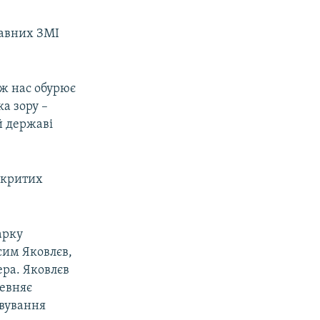
жавних ЗМІ
ож нас обурює
а зору –
й державі
дкритих
арку
сим Яковлєв,
ера. Яковлєв
певняє
овування