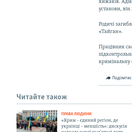
хижаків. Адм
установи, він
Родичі загиб
«Тайган».
Працівник саф
підконтрольн
кримінальну с
Поділитис
Читайте також
ПРАВА ЛЮДИНИ
«Крим – єдиний регіон, де
українці – меншість»: дискусія