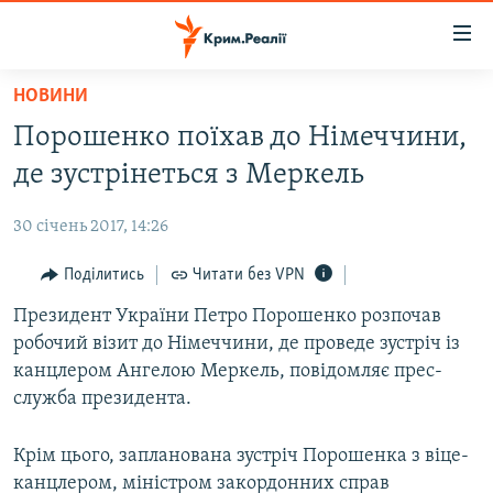
Доступність
посилання
Перейти
НОВИНИ
до
НОВИНИ
Порошенко поїхав до Німеччини,
основного
ВОДА.КРИМ
матеріалу
де зустрінеться з Меркель
ВІДЕО ТА ФОТО
Перейти
до
30 січень 2017, 14:26
ПОЛІТИКА
основної
БЛОГИ
Поділитись
Читати без VPN
навігації
Перейти
ПОГЛЯД
Президент України Петро Порошенко розпочав
до
робочий візит до Німеччини, де проведе зустріч із
ІНТЕРВ'Ю
пошуку
канцлером Ангелою Меркель, повідомляє прес-
ВСЕ ЗА ДЕНЬ
служба президента.
СПЕЦПРОЕКТИ
Крім цього, запланована зустріч Порошенка з віце-
ЯК ОБІЙТИ БЛОКУВАННЯ
ДЕПОРТАЦІЯ
канцлером, міністром закордонних справ