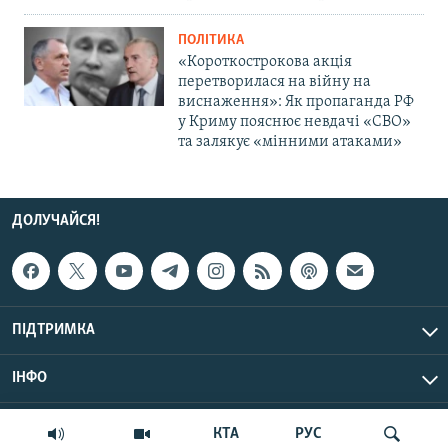
ПОЛІТИКА
«Короткострокова акція
перетворилася на війну на
виснаження»: Як пропаганда РФ
у Криму пояснює невдачі «СВО»
та залякує «мінними атаками»
ДОЛУЧАЙСЯ!
ПІДТРИМКА
ІНФО
© Крим.Реалії, 2026 | Усі права застережено.
КТА
РУС