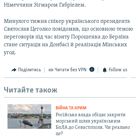
Німеччини Зігмаром Габріелем.
ВІДЕОУРОКИ «ELIFBE»
Русский
СВІДЧЕННЯ ОКУПАЦІЇ
Минулого тижня спікер українського президента
Qırımtatar
УКРАЇНСЬКА ПРОБЛЕМА КРИМУ
Святослав Цеголко повідомив, що основною темою
переговорів під час візиту Порошенка до Берліна
ДОЛУЧАЙСЯ!
ІНФОГРАФІКА
стане ситуація на Донбасі й реалізація Мінських
угод.
Усі сайти RFE/RL
Поділитись
Читати без VPN
Follow us
Читайте також
ВІЙНА ТА КРИМ
Російська влада обіцяє закрити
морський шлях українським
БпЛА до Севастополя. Чи реально
це?