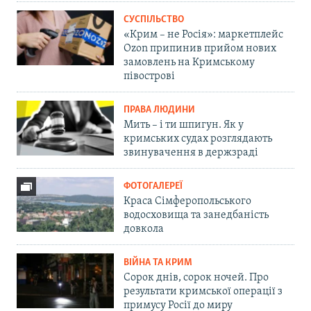
СУСПІЛЬСТВО
«Крим – не Росія»: маркетплейс
Ozon припинив прийом нових
замовлень на Кримському
півострові
ПРАВА ЛЮДИНИ
Мить – і ти шпигун. Як у
кримських судах розглядають
звинувачення в держзраді
ФОТОГАЛЕРЕЇ
Краса Сімферопольського
водосховища та занедбаність
довкола
ВІЙНА ТА КРИМ
Сорок днів, сорок ночей. Про
результати кримської операції з
примусу Росії до миру