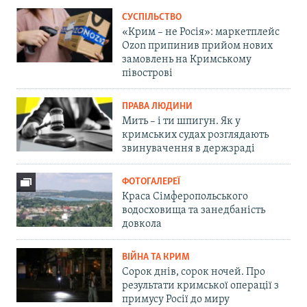
СУСПІЛЬСТВО
«Крим – не Росія»: маркетплейс
Ozon припинив прийом нових
замовлень на Кримському
півострові
ПРАВА ЛЮДИНИ
Мить – і ти шпигун. Як у
кримських судах розглядають
звинувачення в держзраді
ФОТОГАЛЕРЕЇ
Краса Сімферопольського
водосховища та занедбаність
довкола
ВІЙНА ТА КРИМ
Сорок днів, сорок ночей. Про
результати кримської операції з
примусу Росії до миру