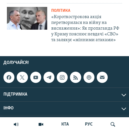
ПОЛІТИКА
«Короткострокова акція
перетворилася на війну на
виснаження»: Як пропаганда РФ
у Криму пояснює невдачі «СВО»
та залякує «мінними атаками»
ДОЛУЧАЙСЯ!
ПІДТРИМКА
ІНФО
© Крим.Реалії, 2026 | Усі права застережено.
КТА
РУС