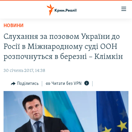
Доступність
посилання
Перейти
НОВИНИ
до
НОВИНИ
Слухання за позовом України до
основного
ВОДА.КРИМ
матеріалу
Росії в Міжнародному суді ООН
ВІДЕО ТА ФОТО
Перейти
розпочнуться в березні – Клімкін
до
ПОЛІТИКА
основної
30 січень 2017, 14:38
БЛОГИ
навігації
Перейти
Поділитись
Читати без VPN
ПОГЛЯД
до
ІНТЕРВ'Ю
пошуку
ВСЕ ЗА ДЕНЬ
СПЕЦПРОЕКТИ
ЯК ОБІЙТИ БЛОКУВАННЯ
ДЕПОРТАЦІЯ