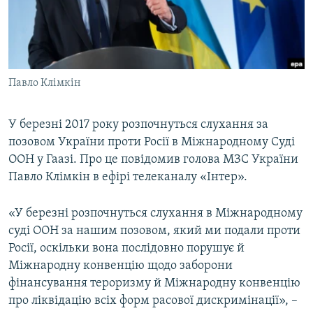
ВІДЕОУРОКИ «ELIFBE»
Русский
СВІДЧЕННЯ ОКУПАЦІЇ
Qırımtatar
УКРАЇНСЬКА ПРОБЛЕМА КРИМУ
Павло Клімкін
ДОЛУЧАЙСЯ!
ІНФОГРАФІКА
У березні 2017 року розпочнуться слухання за
позовом України проти Росії в Міжнародному Суді
Усі сайти RFE/RL
ООН у Гаазі. Про це повідомив голова МЗС України
Павло Клімкін в ефірі телеканалу «Інтер».
«У березні розпочнуться слухання в Міжнародному
суді ООН за нашим позовом, який ми подали проти
Росії, оскільки вона послідовно порушує й
Міжнародну конвенцію щодо заборони
фінансування тероризму й Міжнародну конвенцію
про ліквідацію всіх форм расової дискримінації», –