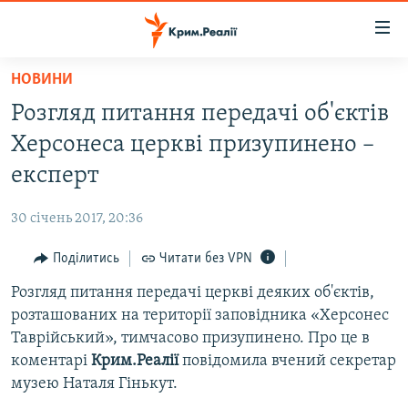
Доступність
посилання
Перейти
НОВИНИ
до
НОВИНИ
Розгляд питання передачі об'єктів
основного
ВОДА.КРИМ
матеріалу
Херсонеса церкві призупинено –
ВІДЕО ТА ФОТО
Перейти
експерт
до
ПОЛІТИКА
основної
30 січень 2017, 20:36
БЛОГИ
навігації
Перейти
Поділитись
Читати без VPN
ПОГЛЯД
до
Розгляд питання передачі церкві деяких об'єктів,
ІНТЕРВ'Ю
пошуку
розташованих на території заповідника «Херсонес
ВСЕ ЗА ДЕНЬ
Таврійський», тимчасово призупинено. Про це в
СПЕЦПРОЕКТИ
коментарі
Крим.Реалії
повідомила вчений секретар
музею Наталя Гінькут.
ЯК ОБІЙТИ БЛОКУВАННЯ
ДЕПОРТАЦІЯ