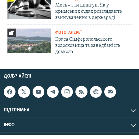
Мить – і ти шпигун. Як у
кримських судах розглядають
звинувачення в держзраді
ФОТОГАЛЕРЕЇ
Краса Сімферопольського
водосховища та занедбаність
довкола
ДОЛУЧАЙСЯ!
ПІДТРИМКА
ІНФО