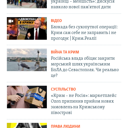
українці – меншість»: дискусія
навколо нової пам'ятної дати
ВІДЕО
Блокада без сухопутної операції:
Крим сам себе не заправить і не
прогодує | Крим.Реалії
ВІЙНА ТА КРИМ
Російська влада обіцяє закрити
морський шлях українським
БпЛА до Севастополя. Чи реально
це?
СУСПІЛЬСТВО
«Крим – не Росія»: маркетплейс
Ozon припинив прийом нових
замовлень на Кримському
півострові
ПРАВА ЛЮДИНИ