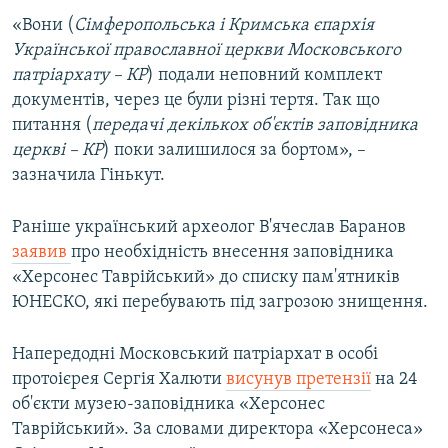
ВІДЕОУРОКИ «ELIFBE»
«Вони (
Сімферопольська і Кримська єпархія
Русский
Української православної церкви Московського
СВІДЧЕННЯ ОКУПАЦІЇ
Qırımtatar
патріархату – КР
) подали неповний комплект
УКРАЇНСЬКА ПРОБЛЕМА КРИМУ
документів, через це були різні тертя. Так що
питання (
передачі декількох об'єктів заповідника
ДОЛУЧАЙСЯ!
ІНФОГРАФІКА
церкві – КР
) поки залишилося за бортом», –
зазначила Гінькут.
Усі сайти RFE/RL
Раніше український археолог В'ячеслав Баранов
заявив
про необхідність внесення заповідника
«Херсонес Таврійський» до списку пам'ятників
ЮНЕСКО, які перебувають під загрозою знищення.
Напередодні Московський патріархат в особі
протоієрея Сергія Халюти
висунув претензії
на 24
об'єкти музею-заповідника «Херсонес
Таврійський». За словами директора «Херсонеса»