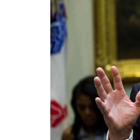
ВІДЕОУРОКИ «ELIFBE»
СВІДЧЕННЯ ОКУПАЦІЇ
УКРАЇНСЬКА ПРОБЛЕМА КРИМУ
ІНФОГРАФІКА