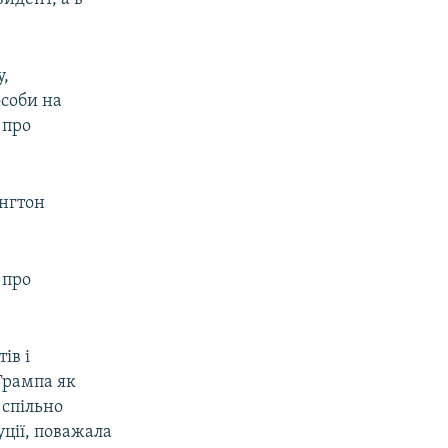
у,
особи на
 про
ингтон
 про
ів і
Трампа як
 спільно
ції, поважала