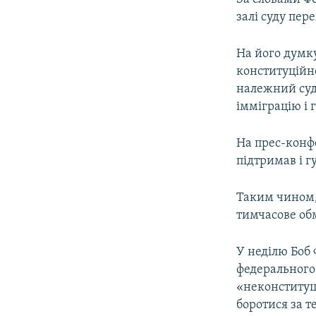
залі суду пер
На його думку
конституційне
належний суд
імміграцію і 
На прес-конф
підтримав і г
Таким чином,
тимчасове об
У неділю Боб 
федерального 
«неконституц
боротися за 