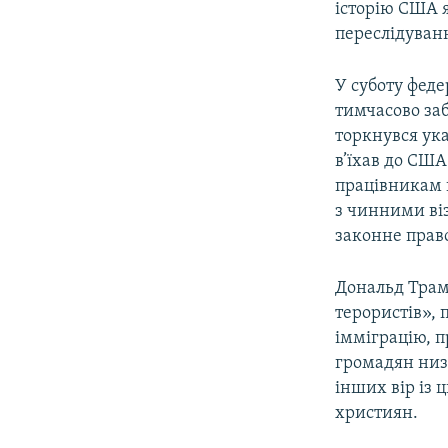
історію США я
переслідуванн
У суботу феде
тимчасово за
торкнувся ука
в’їхав до США
працівникам 
з чинними ві
законне право
Дональд Трам
терористів», 
імміграцію, п
громадян низ
інших вір із 
християн.