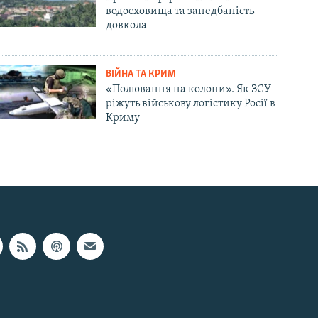
водосховища та занедбаність
довкола
ВІЙНА ТА КРИМ
«Полювання на колони». Як ЗСУ
ріжуть військову логістику Росії в
Криму