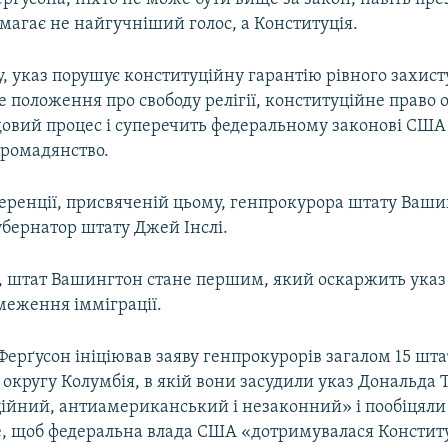
емагає не найгучніший голос, а Конституція.
, указ порушує конституційну гарантію рівного захист
 положення про свободу релігії, конституційне право 
овий процес і суперечить федеральному законові США
громадянство.
еренції, присвяченій цьому, генпрокурора штату Ваш
убернатор штату Джей Інслі.
 штат Вашингтон стане першим, який оскаржить указ
меження імміграції.
Ферґусон ініціював заяву генпрокурорів загалом 15 штат
округу Колумбія, в якій вони засудили указ Дональда 
ійний, антиамериканський і незаконний» і пообіцяли
те, щоб федеральна влада США «дотримувалася Конститу