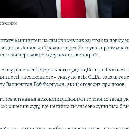
 законно
штату Вашингтон на північному заході країни повідом
езидента Дональда Трампа через його указ про тимчас
ю з семи переважно мусульманських країн.
 позову рішення федерального суду в цій справі матиме 
чинності «незаконного» указу по всіх США, сказав ге
ту Вашингтон Боб Ферґусон, який оголосив про позов.
гтися визнання неконституційними головних засад ука
акож рішення суду, що негайно тимчасово зупинило б в
рґусона, ніхто не може бути вище за закон, навіть през