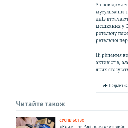
За повідомлен
мусульмани-гр
днів втрачають
мешкання у С
ретельну пере
ретельної пер
Ці рішення в
активістів, а
яких стосуют
Поділитис
Читайте також
СУСПІЛЬСТВО
«Крим – не Росія»: маркетплейс