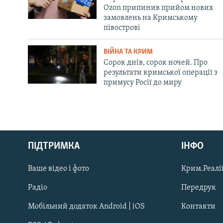
Ozon припинив прийом нових
замовлень на Кримському
півострові
ВІЙНА ТА КРИМ
Сорок днів, сорок ночей. Про
результати кримської операції з
примусу Росії до миру
Русский
ПІДТРИМКА
ІНФО
Qırımtatar
Ваше відео і фото
Крим.Реалії
ДОЛУЧАЙСЯ!
Радіо
Передрук
Мобільний додаток Android | iOS
Контакти