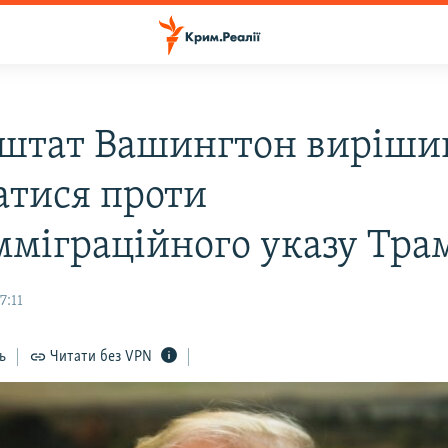
штат Вашингтон виріши
атися проти
мміграційного указу Тра
7:11
ь
Читати без VPN