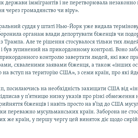
к держави іммігрантів і не перетворювала незаконно н
я через громадянство чи віру».
ральний суддя у штаті Нью-Йорк уже видала термінову
боронила органам влади депортувати біженців чи подо
з Трампа. Але те рішення стосувалося тільки тих люде
 і був зупинений на прикордонному контролі. Воно за
прикордонного контролю завертати людей, які вже пр
зами, схваленими заявами біженця, а також «інших ос
 на вступ на територію США», з семи країн, про які йде
п, посилаючись на необхідність захищати США від «і
підписав у п’ятницю низку указів про різкі обмеження 
рийняття біженців і навіть просто на в’їзд до США мус
ки переважно мусульманських країн. Заборона не стосу
цих же країн, у першу чергу цей виняток діє щодо сирі