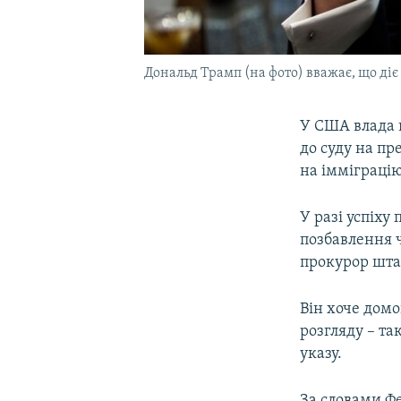
Дональд Трамп (на фото) вважає, що діє
У США влада 
до суду на пр
на імміграці
У разі успіху
позбавлення 
прокурор шта
Він хоче домо
розгляду – т
указу.
За словами Фе