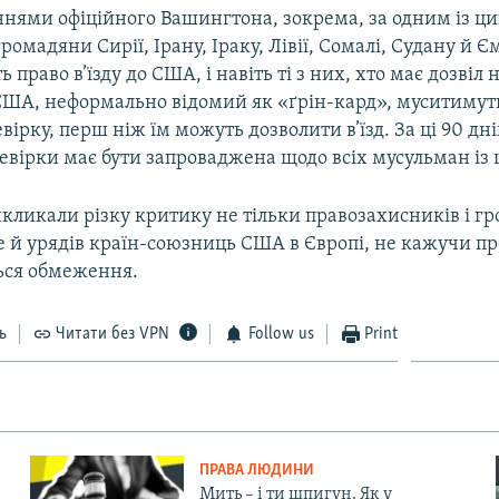
нями офіційного Вашингтона, зокрема, за одним із ци
омадяни Сирії, Ірану, Іраку, Лівії, Сомалі, Судану й Є
 право в’їзду до США, і навіть ті з них, хто має дозвіл 
ША, неформально відомий як «ґрін-кард», муситимут
вірку, перш ніж їм можуть дозволити в’їзд. За ці 90 дн
евірки має бути запроваджена щодо всіх мусульман із 
икликали різку критику не тільки правозахисників і г
ле й урядів країн-союзниць США в Європі, не кажучи пр
ься обмеження.
ь
Читати без VPN
Follow us
Print
ПРАВА ЛЮДИНИ
Мить – і ти шпигун. Як у