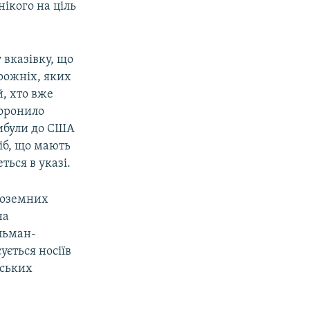
ікого на ціль
 вказівку, що
рожніх, яких
й, хто вже
боронило
ибули до США
іб, що мають
ться в указі.
ноземних
на
ульман-
ється носіїв
йських