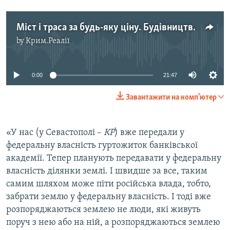
Міст і траса за будь-яку ціну. Будівництво кар'єрів в Криму
by
Крим.Реалії
No media source currently available
0:00
21:47
Завантажити на комп'ютер
«У нас (у Севастополі –
КР
) вже передали у
федеральну власність гуртожиток банківської
академії. Тепер планують передавати у федеральну
власність ділянки землі. І швидше за все, таким
самим шляхом може піти російська влада, тобто,
забрати землю у федеральну власність. І тоді вже
розпоряджаються землею не люди, які живуть
поруч з нею або на ній, а розпоряджаються землею