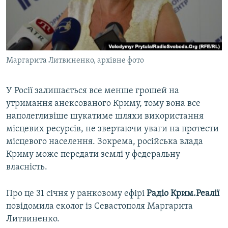
ВІДЕОУРОКИ «ELIFBE»
Русский
СВІДЧЕННЯ ОКУПАЦІЇ
Qırımtatar
УКРАЇНСЬКА ПРОБЛЕМА КРИМУ
Маргарита Литвиненко, архівне фото
ДОЛУЧАЙСЯ!
ІНФОГРАФІКА
У Росії залишається все менше грошей на
утримання анексованого Криму, тому вона все
Усі сайти RFE/RL
наполегливіше шукатиме шляхи використання
місцевих ресурсів, не звертаючи уваги на протести
місцевого населення. Зокрема, російська влада
Криму може передати землі у федеральну
власність.
Про це 31 січня у ранковому ефірі
Радіо Крим.Реалії
повідомила еколог із Севастополя Маргарита
Литвиненко.