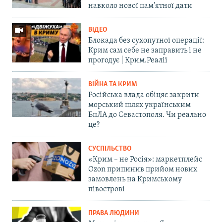
навколо нової пам'ятної дати
ВІДЕО
Блокада без сухопутної операції:
Крим сам себе не заправить і не
прогодує | Крим.Реалії
ВІЙНА ТА КРИМ
Російська влада обіцяє закрити
морський шлях українським
БпЛА до Севастополя. Чи реально
це?
СУСПІЛЬСТВО
«Крим – не Росія»: маркетплейс
Ozon припинив прийом нових
замовлень на Кримському
півострові
ПРАВА ЛЮДИНИ