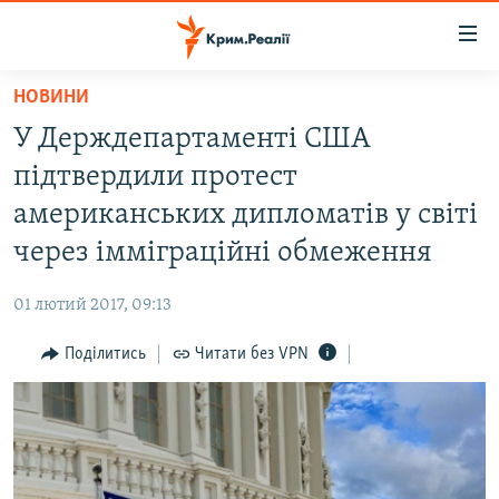
Доступність
посилання
Перейти
НОВИНИ
до
НОВИНИ
У Держдепартаменті США
основного
ВОДА.КРИМ
матеріалу
підтвердили протест
ВІДЕО ТА ФОТО
Перейти
американських дипломатів у світі
до
ПОЛІТИКА
через імміграційні обмеження
основної
БЛОГИ
навігації
01 лютий 2017, 09:13
Перейти
ПОГЛЯД
до
Поділитись
Читати без VPN
ІНТЕРВ'Ю
пошуку
ВСЕ ЗА ДЕНЬ
СПЕЦПРОЕКТИ
ЯК ОБІЙТИ БЛОКУВАННЯ
ДЕПОРТАЦІЯ