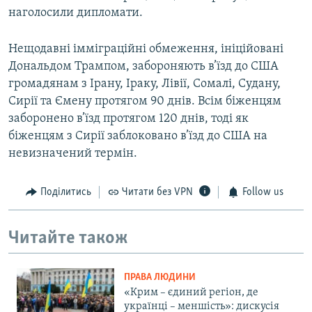
наголосили дипломати.
Нещодавні імміграційні обмеження, ініційовані
Дональдом Трампом, забороняють в’їзд до США
громадянам з Ірану, Іраку, Лівії, Сомалі, Судану,
Сирії та Ємену протягом 90 днів. Всім біженцям
заборонено в’їзд протягом 120 днів, тоді як
біженцям з Сирії заблоковано в’їзд до США на
невизначений термін.
Поділитись
Читати без VPN
Follow us
Читайте також
ПРАВА ЛЮДИНИ
«Крим – єдиний регіон, де
українці – меншість»: дискусія