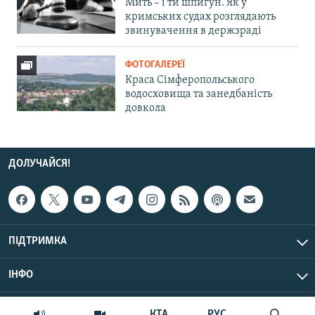
Мить – і ти шпигун. Як у
кримських судах розглядають
звинувачення в держзраді
ФОТОГАЛЕРЕЇ
Краса Сімферопольського
водосховища та занедбаність
довкола
ДОЛУЧАЙСЯ!
ПІДТРИМКА
ІНФО
© Крим.Реалії, 2026 | Усі права застережено.
КТА
РУС