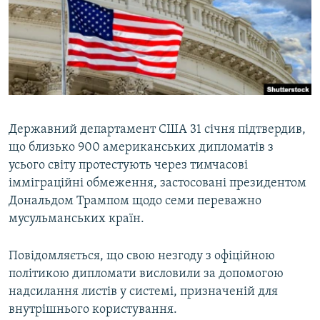
ВІДЕОУРОКИ «ELIFBE»
Русский
СВІДЧЕННЯ ОКУПАЦІЇ
Qırımtatar
УКРАЇНСЬКА ПРОБЛЕМА КРИМУ
ДОЛУЧАЙСЯ!
ІНФОГРАФІКА
Державний департамент США 31 січня підтвердив,
що близько 900 американських дипломатів з
Усі сайти RFE/RL
усього світу протестують через тимчасові
імміграційні обмеження, застосовані президентом
Дональдом Трампом щодо семи переважно
мусульманських країн.
Повідомляється, що свою незгоду з офіційною
політикою дипломати висловили за допомогою
надсилання листів у системі, призначеній для
внутрішнього користування.