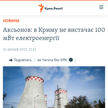
Доступність
посилання
Перейти
НОВИНИ
до
НОВИНИ
Аксьонов: в Криму не вистачає 100
основного
ВОДА.КРИМ
матеріалу
мВт електроенергії
ВІДЕО ТА ФОТО
Перейти
до
01 лютий 2017, 13:51
ПОЛІТИКА
основної
БЛОГИ
Поділитись
Читати без VPN
навігації
Перейти
ПОГЛЯД
до
ІНТЕРВ'Ю
пошуку
ВСЕ ЗА ДЕНЬ
СПЕЦПРОЕКТИ
ЯК ОБІЙТИ БЛОКУВАННЯ
ДЕПОРТАЦІЯ