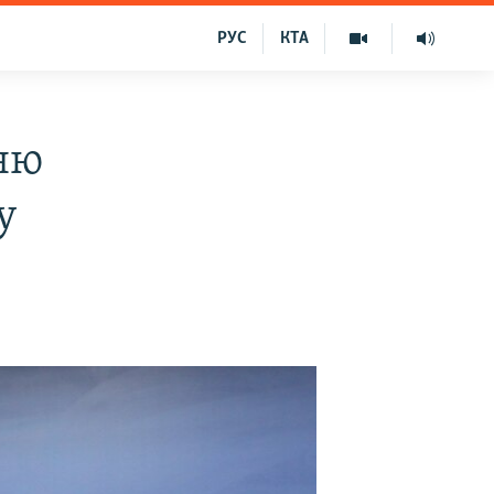
РУС
КТА
ню
у