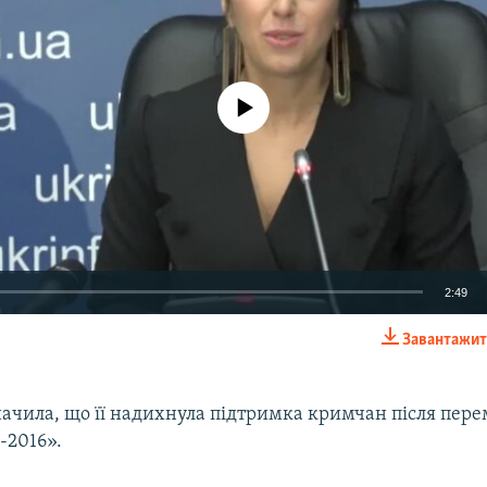
No media source currently available
2:49
Завантажит
EMBED
ачила, що її надихнула підтримка кримчан після пере
-2016».