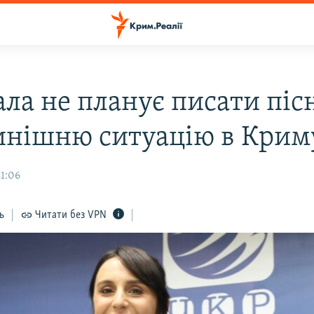
ла не планує писати піс
инішню ситуацію в Крим
21:06
ь
Читати без VPN