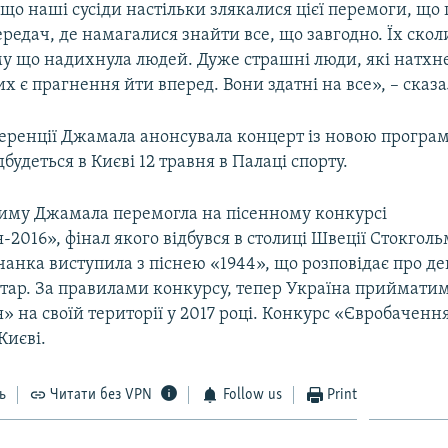
що наші сусіди настільки злякалися цієї перемоги, що
ередач, де намагалися знайти все, що завгодно. Їх ско
му що надихнула людей. Дуже страшні люди, які натхн
их є прагнення йти вперед. Вони здатні на все», – сказа
еренції Джамала анонсувала концерт із новою програмо
дбудеться в Києві 12 травня в Палаці спорту.
риму Джамала перемогла на пісенному конкурсі
2016», фінал якого відбувся в столиці Швеції Стокгольм
анка виступила з піснею «1944», що розповідає про д
тар. За правилами конкурсу, тепер Україна приймати
 на своїй території у 2017 році. Конкурс «Євробаченн
Києві.
ь
Читати без VPN
Follow us
Print