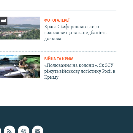
ФОТОГАЛЕРЕЇ
Краса Сімферопольського
водосховища та занедбаність
довкола
ВІЙНА ТА КРИМ
«Полювання на колони». Як ЗСУ
ріжуть військову логістику Росії в
Криму