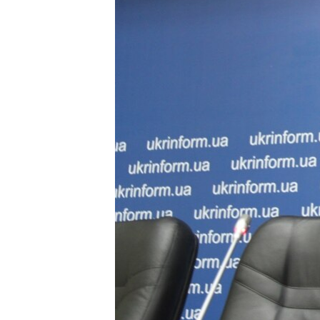
ВІДЕОУРОКИ «ELIFBE»
СВІДЧЕННЯ ОКУПАЦІЇ
УКРАЇНСЬКА ПРОБЛЕМА КРИМУ
ІНФОГРАФІКА