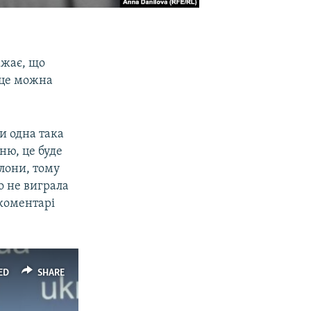
ажає, що
 це можна
и одна така
ню, це буде
блони, тому
о не виграла
 коментарі
ED
SHARE