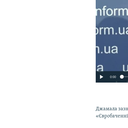
0:00
Джамала зазн
«Євробаченні