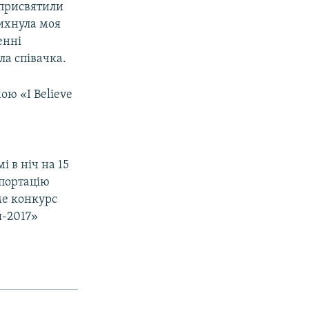
 присвятили
лихнула моя
енні
px
width
ла співачка.
ю «I Believe
і в ніч на 15
епортацію
ме конкурс
я-2017»