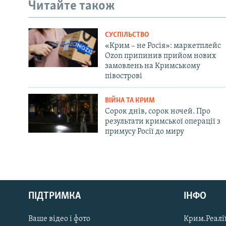
Читайте також
СУСПІЛЬСТВО
«Крим – не Росія»: маркетплейс
Ozon припинив прийом нових
замовлень на Кримському
півострові
ВІЙНА ТА КРИМ
Сорок днів, сорок ночей. Про
результати кримської операції з
примусу Росії до миру
Русский
ПІДТРИМКА
ІНФО
Qırımtatar
Ваше відео і фото
Крим.Реалії
ДОЛУЧАЙСЯ!