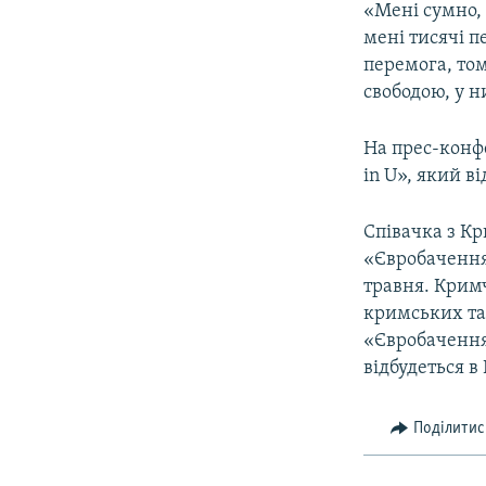
«Мені сумно, 
мені тисячі п
перемога, то
свободою, у н
На прес-конф
in U», який ві
Співачка з К
«Євробачення-
травня. Кримч
кримських та
«Євробачення»
відбудеться в 
Поділитис