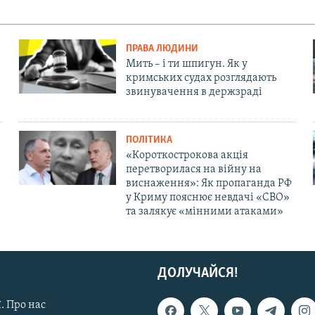
ПРАВА ЛЮДИНИ
Мить – і ти шпигун. Як у
кримських судах розглядають
звинувачення в держзраді
ПОЛІТИКА
«Короткострокова акція
перетворилася на війну на
виснаження»: Як пропаганда РФ
у Криму пояснює невдачі «СВО»
та залякує «мінними атаками»
ДОЛУЧАЙСЯ!
. Про нас