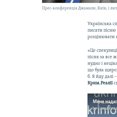
Прес-конференція Джамали, Київ, 1 лют
Українська с
писати пісню
розцінювати я
«Це спекуляці
пісня за все 
нудно і неціка
що була щирою
б. Я йду далі
Крим.Реалії
сп
by
Крим.Реал