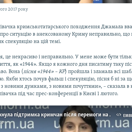
ого 2017 року
півачка кримськотатарського походження Джамала вв
 про ситуацію в анексованому Криму неправильно, що
к спекуляцію на цій темі.
я, це некрасиво і неправильно. У мене може бути тільк
життя, як «1944». Якщо я кожного дня писатиму таку піс
во. Вона (
пісня «1944» – КР
) пройшла і зламала всі ша
. Якби хтось почув фальш і спекуляцію, пісня б ні за щ
 – з новими думками, з новими почуттями», – сказала в
івачка під час прес-конференції в Києві 1 лютого.
Мене надихнула підтримка кримчан після перемоги на «Євробаченні-2016» – Джамала
EMB
ії