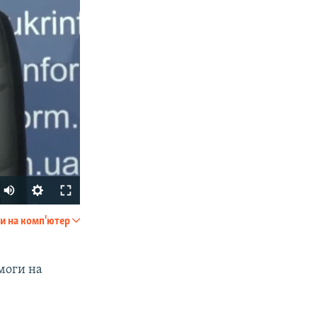
и на комп'ютер
SHARE
моги на