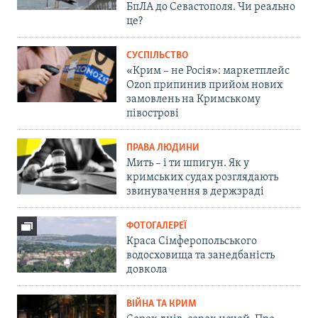
БпЛА до Севастополя. Чи реально
це?
СУСПІЛЬСТВО
«Крим – не Росія»: маркетплейс
Ozon припинив прийом нових
замовлень на Кримському
півострові
ПРАВА ЛЮДИНИ
Мить – і ти шпигун. Як у
кримських судах розглядають
звинувачення в держзраді
ФОТОГАЛЕРЕЇ
Краса Сімферопольського
водосховища та занедбаність
довкола
ВІЙНА ТА КРИМ