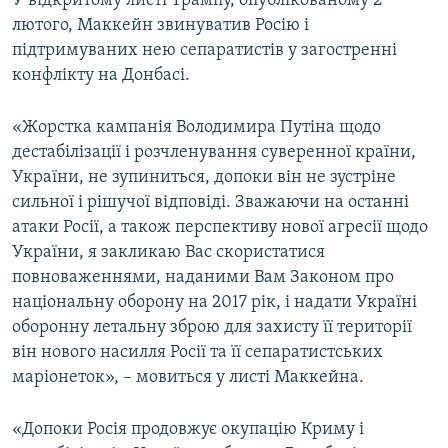
У відкритому листі Трампу, опублікованому 2
ВІДЕОУРОКИ «ELIFBE»
лютого, Маккейн звинуватив Росію і
Русский
підтримуваних нею сепаратистів у загостренні
СВІДЧЕННЯ ОКУПАЦІЇ
Qırımtatar
конфлікту на Донбасі.
УКРАЇНСЬКА ПРОБЛЕМА КРИМУ
ДОЛУЧАЙСЯ!
«Жорстка кампанія Володимира Путіна щодо
ІНФОГРАФІКА
дестабілізації і розчленування суверенної країни,
України, не зупиниться, допоки він не зустріне
сильної і рішучої відповіді. Зважаючи на останні
Усі сайти RFE/RL
атаки Росії, а також перспективу нової агресії щодо
України, я закликаю Вас скористатися
повноваженнями, наданими Вам Законом про
національну оборону на 2017 рік, і надати Україні
оборонну летальну зброю для захисту її території
він нового насилля Росії та її сепаратистських
маріонеток», – мовиться у листі Маккейна.
«Допоки Росія продовжує окупацію Криму і