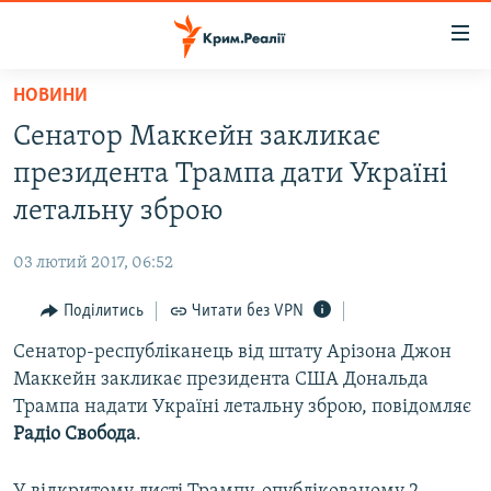
Доступність
посилання
Перейти
НОВИНИ
до
НОВИНИ
Сенатор Маккейн закликає
основного
ВОДА.КРИМ
матеріалу
президента Трампа дати Україні
ВІДЕО ТА ФОТО
Перейти
летальну зброю
до
ПОЛІТИКА
основної
03 лютий 2017, 06:52
БЛОГИ
навігації
Перейти
Поділитись
Читати без VPN
ПОГЛЯД
до
Сенатор-республіканець від штату Арізона Джон
ІНТЕРВ'Ю
пошуку
Маккейн закликає президента США Дональда
ВСЕ ЗА ДЕНЬ
Трампа надати Україні летальну зброю, повідомляє
СПЕЦПРОЕКТИ
Радіо Свобода
.
ЯК ОБІЙТИ БЛОКУВАННЯ
ДЕПОРТАЦІЯ