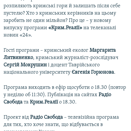
розпиляють кримські гори й залишать після себе
пустелю? Хто з кримських керівників на цьому
заробить не один мільйон? Про це – у новому
випуску програми
«Крим.Реалії»
на телеканалі
новин «24».
Гості програми – кримський еколог
Маргарита
Литвиненко
, кримський журналіст-розслідувач
Сергій Мокрушин
і доцент Таврійського
національного університету
Євгенія Горюнова
.
Програма виходить в ефір щосуботи о 18.30 (повтор
у неділю об 11:30). Публікація на сайтах
Радіо
Свобода
та
Крим.Реалії
о 18.30.
Проект від
Радіо Свобода
– телевізійна програма
для тих, хто хоче знати, що відбувається в