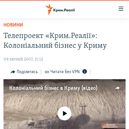
Доступність
посилання
Перейти
НОВИНИ
до
НОВИНИ
Телепроект «Крим.Реалії»:
основного
ВОДА.КРИМ
матеріалу
Колоніальний бізнес у Криму
ВІДЕО ТА ФОТО
Перейти
до
04 лютий 2017, 11:12
ПОЛІТИКА
основної
БЛОГИ
Поділитись
Читати без VPN
навігації
Перейти
ПОГЛЯД
до
Колоніальний бізнес в Криму (відео)
ІНТЕРВ'Ю
пошуку
ВСЕ ЗА ДЕНЬ
СПЕЦПРОЕКТИ
No media source currently available
ЯК ОБІЙТИ БЛОКУВАННЯ
ДЕПОРТАЦІЯ