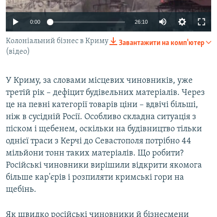
ВІДЕОУРОКИ «ELIFBE»
Русский
0:00
26:10
СВІДЧЕННЯ ОКУПАЦІЇ
Qırımtatar
Колоніальний бізнес в Криму
Завантажити на комп'ютер
УКРАЇНСЬКА ПРОБЛЕМА КРИМУ
(відео)
ДОЛУЧАЙСЯ!
ІНФОГРАФІКА
У Криму, за словами місцевих чиновників, уже
третій рік – дефіцит будівельних матеріалів. Через
це на певні категорії товарів ціни – вдвічі більші,
Усі сайти RFE/RL
ніж в сусідній Росії. Особливо складна ситуація з
піском і щебенем, оскільки на будівництво тільки
однієї траси з Керчі до Севастополя потрібно 44
мільйони тонн таких матеріалів. Що робити?
Російські чиновники вирішили відкрити якомога
більше кар'єрів і розпиляти кримські гори на
щебінь.
Як швидко російські чиновники й бізнесмени