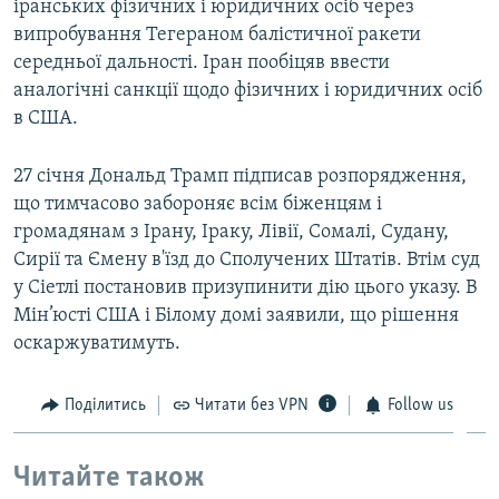
іранських фізичних і юридичних осіб через
випробування Тегераном балістичної ракети
середньої дальності. Іран пообіцяв ввести
аналогічні санкції щодо фізичних і юридичних осіб
в США.
27 січня Дональд Трамп підписав розпорядження,
що тимчасово забороняє всім біженцям і
громадянам з Ірану, Іраку, Лівії, Сомалі, Судану,
Сирії та Ємену в'їзд до Сполучених Штатів. Втім суд
у Сіетлі постановив призупинити дію цього указу. В
Мін’юсті США і Білому домі заявили, що рішення
оскаржуватимуть.
Поділитись
Читати без VPN
Follow us
Читайте також