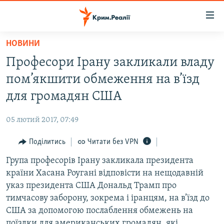
Доступність
посилання
Перейти
НОВИНИ
до
НОВИНИ
Професори Ірану закликали владу
основного
ВОДА.КРИМ
матеріалу
пом’якшити обмеження на в’їзд
ВІДЕО ТА ФОТО
Перейти
для громадян США
до
ПОЛІТИКА
основної
05 лютий 2017, 07:49
БЛОГИ
навігації
Перейти
Поділитись
Читати без VPN
ПОГЛЯД
до
Група професорів Ірану закликала президента
ІНТЕРВ'Ю
пошуку
країни Хасана Роугані відповісти на нещодавній
ВСЕ ЗА ДЕНЬ
указ президента США Дональд Трамп про
СПЕЦПРОЕКТИ
тимчасову заборону, зокрема і іранцям, на в’їзд до
США за допомогою послаблення обмежень на
ЯК ОБІЙТИ БЛОКУВАННЯ
ДЕПОРТАЦІЯ
поїздки для американських громадян, які