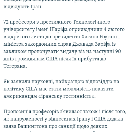
ВІДЕОУРОКИ «ELIFBE»
відвідують Іран.
Русский
СВІДЧЕННЯ ОКУПАЦІЇ
Qırımtatar
72 професори з престижного Технологічного
УКРАЇНСЬКА ПРОБЛЕМА КРИМУ
університету імені Шаріфа оприлюднили 4 лютого
відкритого листа до президента Хасана Роугані і
ДОЛУЧАЙСЯ!
ІНФОГРАФІКА
міністра закордонних справ Джавада Заріфа із
закликом пропонувати видачу віз на наступні 90
днів громадянам США після їх прибуття до
Усі сайти RFE/RL
Тегерана.
Як заявили науковці, найкращою відповіддю на
політику США має стати можливість показати
американцям «іранську гостинність».
Пропозиція професорів з’явилася також і після того,
як напруженості у відносинах Ірану і США додала
заява Вашингтона про санкції щодо деяких