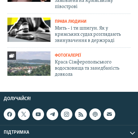
замовлень на Кримському
півострові
ПРАВА ЛЮДИНИ
Мить – і ти шпигун. Як у
кримських судах розглядають
звинувачення в держзраді
ФОТОГАЛЕРЕЇ
Краса Сімферопольського
водосховища та занедбаність
довкола
ДОЛУЧАЙСЯ!
ПІДТРИМКА