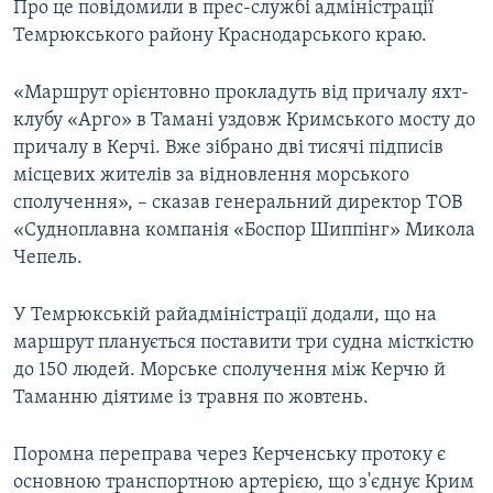
Про це повідомили в прес-службі адміністрації
ВІДЕОУРОКИ «ELIFBE»
Темрюкського району Краснодарського краю.
Русский
СВІДЧЕННЯ ОКУПАЦІЇ
Qırımtatar
«Маршрут орієнтовно прокладуть від причалу яхт-
УКРАЇНСЬКА ПРОБЛЕМА КРИМУ
клубу «Арго» в Тамані уздовж Кримського мосту до
ДОЛУЧАЙСЯ!
ІНФОГРАФІКА
причалу в Керчі. Вже зібрано дві тисячі підписів
місцевих жителів за відновлення морського
сполучення», – сказав генеральний директор ТОВ
«Судноплавна компанія «Боспор Шиппінг» Микола
Усі сайти RFE/RL
Чепель.
У Темрюкській райадміністрації додали, що на
маршрут планується поставити три судна місткістю
до 150 людей. Морське сполучення між Керчю й
Таманню діятиме із травня по жовтень.
Поромна переправа через Керченську протоку є
основною транспортною артерією, що з'єднує Крим