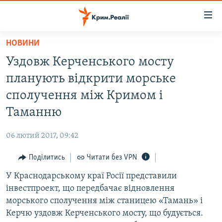
Доступність
посилання
Перейти
НОВИНИ
до
НОВИНИ
Уздовж Керченського мосту
основного
ВОДА.КРИМ
матеріалу
планують відкрити морське
ВІДЕО ТА ФОТО
Перейти
сполучення між Кримом і
до
ПОЛІТИКА
Таманню
основної
БЛОГИ
навігації
06 лютий 2017, 09:42
Перейти
ПОГЛЯД
до
Поділитись
Читати без VPN
ІНТЕРВ'Ю
пошуку
У Краснодарському краї Росії представили
ВСЕ ЗА ДЕНЬ
інвестпроект, що передбачає відновлення
СПЕЦПРОЕКТИ
морського сполучення між станицею «Тамань» і
Керчю уздовж Керченського мосту, що будується.
ЯК ОБІЙТИ БЛОКУВАННЯ
ДЕПОРТАЦІЯ