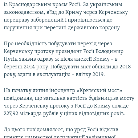
із Краснодарським краєм Росії. За українським
законодавством, в'їзд до Криму через Керченську
переправу заборонений і прирівнюється до
порушення при перетині державного кордону.
Про необхідність побудувати перехід через
Керченську протоку президент Росії Володимир
Путін заявив одразу ж після анексії Криму – в
березні 2014 року. Побудувати міст обіцяли до 2018
року, здати в експлуатацію – влітку 2019.
На початку липня інфоцентр «Крымский мост»
повідомляв, що загальна вартість будівництва мосту
через Керченську протоку з Росії до Криму складе
227,92 мільярда рублів у цінах відповідних років.
До цього повідомлялося, що уряд Росії відклав
початок тимчасової експлуатації залізничної