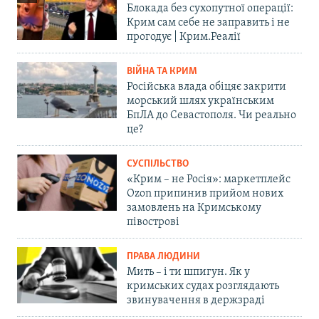
Блокада без сухопутної операції:
Крим сам себе не заправить і не
прогодує | Крим.Реалії
ВІЙНА ТА КРИМ
Російська влада обіцяє закрити
морський шлях українським
БпЛА до Севастополя. Чи реально
це?
СУСПІЛЬСТВО
«Крим – не Росія»: маркетплейс
Ozon припинив прийом нових
замовлень на Кримському
півострові
ПРАВА ЛЮДИНИ
Мить – і ти шпигун. Як у
кримських судах розглядають
звинувачення в держзраді