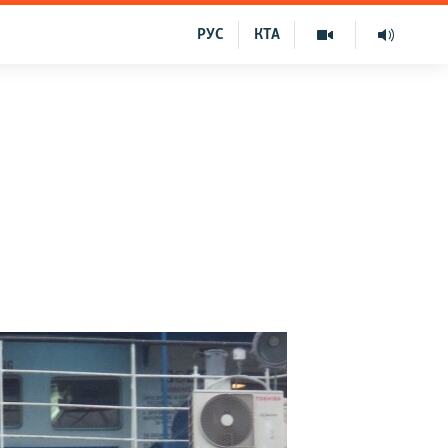
РУС
КТА