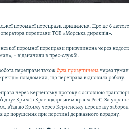
нської поромної переправи припинена. Про це 6 лютог
і оператора переправи ТОВ «Морська дирекція».
енської поромної переправи призупинена через недос
ман», – відзначили в прес-службі.
робота переправи також
була призупинена
через туман.
рекції» повідомили, що переправа відновила роботу.
права через Керченську протоку є основною транспо
з'єднує Крим із Краснодарським краєм Росії. За україн
м, в'їзд до Криму через Керченську переправу заборон
я до порушення при перетині державного кордону.