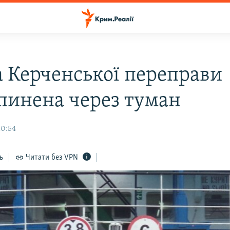
а Керченської переправи
пинена через туман
10:54
ь
Читати без VPN