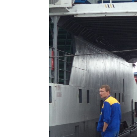
ВІДЕОУРОКИ «ELIFBE»
СВІДЧЕННЯ ОКУПАЦІЇ
УКРАЇНСЬКА ПРОБЛЕМА КРИМУ
ІНФОГРАФІКА