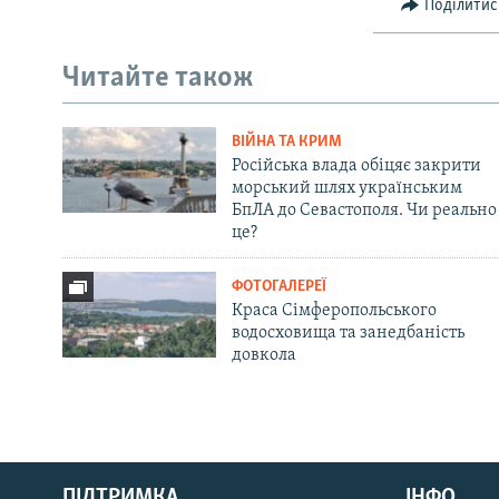
Поділитис
Читайте також
ВІЙНА ТА КРИМ
Російська влада обіцяє закрити
морський шлях українським
БпЛА до Севастополя. Чи реально
це?
ФОТОГАЛЕРЕЇ
Краса Сімферопольського
водосховища та занедбаність
довкола
Русский
ПІДТРИМКА
ІНФО
Qırımtatar