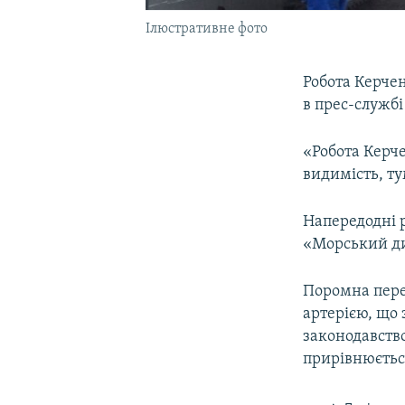
Ілюстративне фото
Робота Керче
в прес-служб
«Робота Керч
видимість, ту
Напередодні 
«Морський ди
Поромна пере
артерією, що 
законодавство
прирівнюєтьс