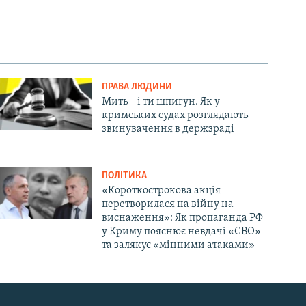
ПРАВА ЛЮДИНИ
Мить – і ти шпигун. Як у
кримських судах розглядають
звинувачення в держзраді
ПОЛІТИКА
«Короткострокова акція
перетворилася на війну на
виснаження»: Як пропаганда РФ
у Криму пояснює невдачі «СВО»
та залякує «мінними атаками»