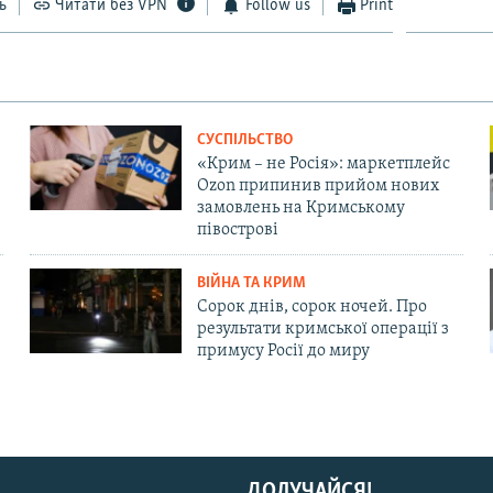
ь
Читати без VPN
Follow us
Print
СУСПІЛЬСТВО
«Крим – не Росія»: маркетплейс
Ozon припинив прийом нових
замовлень на Кримському
півострові
ВІЙНА ТА КРИМ
Сорок днів, сорок ночей. Про
результати кримської операції з
примусу Росії до миру
ДОЛУЧАЙСЯ!