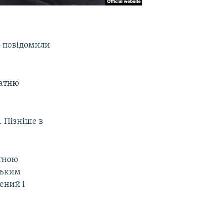
о повідомили
татню
 Пізніше в
ртною
ським
ений і