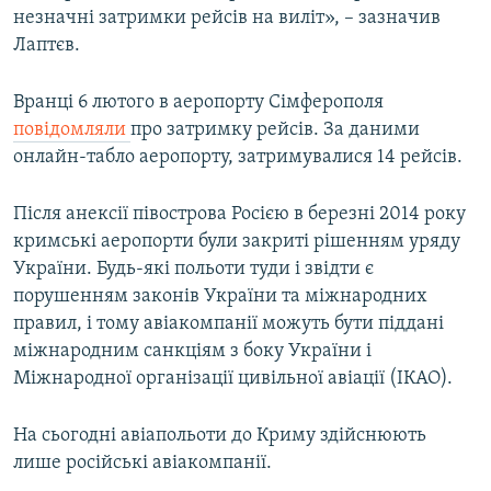
незначні затримки рейсів на виліт», – зазначив
ВІДЕОУРОКИ «ELIFBE»
Русский
Лаптєв.
СВІДЧЕННЯ ОКУПАЦІЇ
Qırımtatar
УКРАЇНСЬКА ПРОБЛЕМА КРИМУ
Вранці 6 лютого в аеропорту Сімферополя
повідомляли
про затримку рейсів. За даними
ДОЛУЧАЙСЯ!
ІНФОГРАФІКА
онлайн-табло аеропорту, затримувалися 14 рейсів.
Після анексії півострова Росією в березні 2014 року
Усі сайти RFE/RL
кримські аеропорти були закриті рішенням уряду
України. Будь-які польоти туди і звідти є
порушенням законів України та міжнародних
правил, і тому авіакомпанії можуть бути піддані
міжнародним санкціям з боку України і
Міжнародної організації цивільної авіації (ІКАО).
На сьогодні авіапольоти до Криму здійснюють
лише російські авіакомпанії.