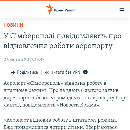
Доступність
посилання
Перейти
НОВИНИ
до
НОВИНИ
У Сімферополі повідомляють про
основного
ВОДА.КРИМ
матеріалу
відновлення роботи аеропорту
ВІДЕО ТА ФОТО
Перейти
до
06 лютий 2017, 15:47
ПОЛІТИКА
основної
БЛОГИ
Поділитись
Читати без VPN
навігації
Перейти
ПОГЛЯД
Аеропорт «Сімферополь» відновив роботу в
до
штатному режимі. Про це вдень 6 лютого заявив
ІНТЕРВ'Ю
пошуку
директор зі зв'язків s громадськістю аеропорту Ігор
ВСЕ ЗА ДЕНЬ
Лаптєв, повідомляють «Новости Крыма».
СПЕЦПРОЕКТИ
«Аеропорт відновив роботу в штатному режимі.
ЯК ОБІЙТИ БЛОКУВАННЯ
ДЕПОРТАЦІЯ
Вже приземлилися чотири літаки. Зберігаються