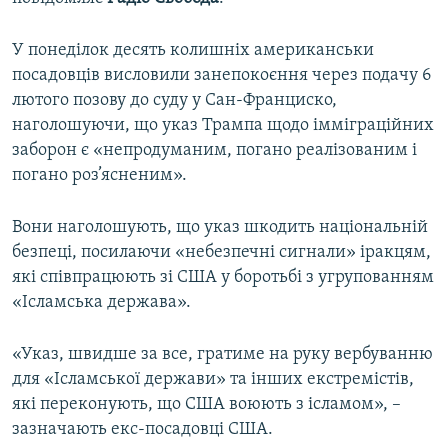
ВІДЕОУРОКИ «ELIFBE»
Русский
У понеділок десять колишніх американськи
СВІДЧЕННЯ ОКУПАЦІЇ
Qırımtatar
посадовців висловили занепокоєння через подачу 6
УКРАЇНСЬКА ПРОБЛЕМА КРИМУ
лютого позову до суду у Сан-Франциско,
наголошуючи, що указ Трампа щодо імміграційних
ДОЛУЧАЙСЯ!
ІНФОГРАФІКА
заборон є «непродуманим, погано реалізованим і
погано роз’ясненим».
Усі сайти RFE/RL
Вони наголошують, що указ шкодить національній
безпеці, посилаючи «небезпечні сигнали» іракцям,
які співпрацюють зі США у боротьбі з угрупованням
«Ісламська держава».
«Указ, швидше за все, гратиме на руку вербуванню
для «Ісламської держави» та інших екстремістів,
які переконують, що США воюють з ісламом», –
зазначають екс-посадовці США.