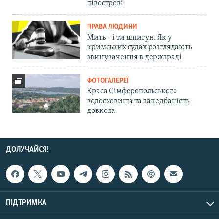
півострові
ПРАВА ЛЮДИНИ
Мить – і ти шпигун. Як у
кримських судах розглядають
звинувачення в держзраді
ФОТОГАЛЕРЕЇ
Краса Сімферопольського
водосховища та занедбаність
довкола
ДОЛУЧАЙСЯ!
ПІДТРИМКА