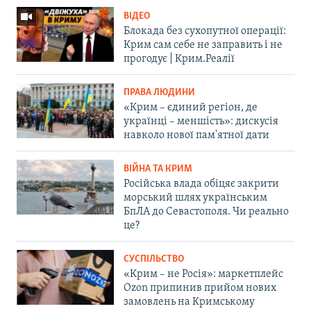
ВІДЕО
Блокада без сухопутної операції:
Крим сам себе не заправить і не
прогодує | Крим.Реалії
ПРАВА ЛЮДИНИ
«Крим – єдиний регіон, де
українці – меншість»: дискусія
навколо нової пам'ятної дати
ВІЙНА ТА КРИМ
Російська влада обіцяє закрити
морський шлях українським
БпЛА до Севастополя. Чи реально
це?
СУСПІЛЬСТВО
«Крим – не Росія»: маркетплейс
Ozon припинив прийом нових
замовлень на Кримському