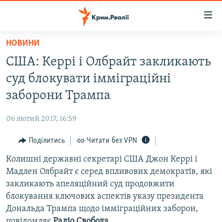
Доступність
посилання
Перейти
НОВИНИ
до
НОВИНИ
США: Керрі і Олбрайт закликають
основного
ВОДА.КРИМ
матеріалу
суд блокувати імміграційні
ВІДЕО ТА ФОТО
Перейти
заборони Трампа
до
ПОЛІТИКА
основної
06 лютий 2017, 16:59
БЛОГИ
навігації
Перейти
Поділитись
Читати без VPN
ПОГЛЯД
до
Колишні державні секретарі США Джон Керрі і
ІНТЕРВ'Ю
пошуку
Мадлен Олбрайт є серед впливових демократів, які
ВСЕ ЗА ДЕНЬ
закликають апеляційний суд продовжити
СПЕЦПРОЕКТИ
блокування ключових аспектів указу президента
Дональда Трампа щодо імміграційних заборон,
ЯК ОБІЙТИ БЛОКУВАННЯ
ДЕПОРТАЦІЯ
повідомляє
Радіо Свобода
.