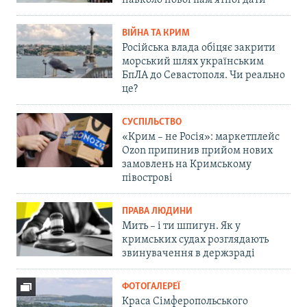
ВІЙНА ТА КРИМ
Російська влада обіцяє закрити
морський шлях українським
БпЛА до Севастополя. Чи реально
це?
СУСПІЛЬСТВО
«Крим – не Росія»: маркетплейс
Ozon припинив прийом нових
замовлень на Кримському
півострові
ПРАВА ЛЮДИНИ
Мить – і ти шпигун. Як у
кримських судах розглядають
звинувачення в держзраді
ФОТОГАЛЕРЕЇ
Краса Сімферопольського