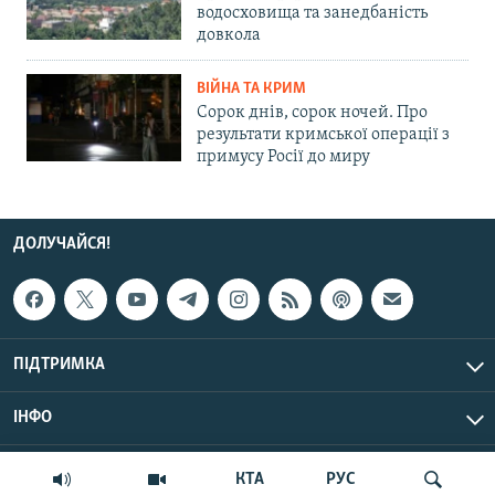
водосховища та занедбаність
довкола
ВІЙНА ТА КРИМ
Сорок днів, сорок ночей. Про
результати кримської операції з
примусу Росії до миру
ДОЛУЧАЙСЯ!
ПІДТРИМКА
ІНФО
© Крим.Реалії, 2026 | Усі права застережено.
КТА
РУС