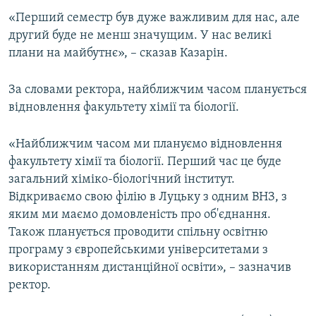
ВІДЕОУРОКИ «ELIFBE»
«Перший семестр був дуже важливим для нас, але
Русский
другий буде не менш значущим. У нас великі
СВІДЧЕННЯ ОКУПАЦІЇ
Qırımtatar
плани на майбутнє», – сказав Казарін.
УКРАЇНСЬКА ПРОБЛЕМА КРИМУ
ДОЛУЧАЙСЯ!
За словами ректора, найближчим часом планується
ІНФОГРАФІКА
відновлення факультету хімії та біології.
«Найближчим часом ми плануємо відновлення
Усі сайти RFE/RL
факультету хімії та біології. Перший час це буде
загальний хіміко-біологічний інститут.
Відкриваємо свою філію в Луцьку з одним ВНЗ, з
яким ми маємо домовленість про об'єднання.
Також планується проводити спільну освітню
програму з європейськими університетами з
використанням дистанційної освіти», – зазначив
ректор.