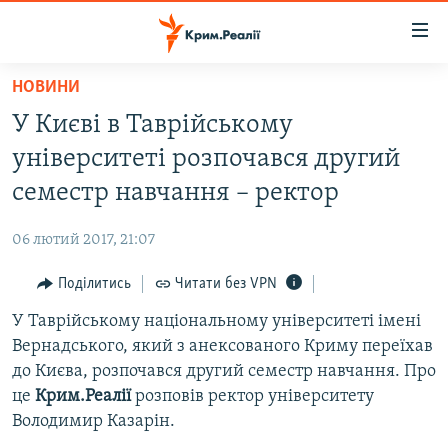
Доступність
посилання
Перейти
НОВИНИ
до
НОВИНИ
У Києві в Таврійському
основного
ВОДА.КРИМ
матеріалу
університеті розпочався другий
ВІДЕО ТА ФОТО
Перейти
семестр навчання – ректор
до
ПОЛІТИКА
основної
06 лютий 2017, 21:07
БЛОГИ
навігації
Перейти
Поділитись
Читати без VPN
ПОГЛЯД
до
У Таврійському національному університеті імені
ІНТЕРВ'Ю
пошуку
Вернадського, який з анексованого Криму переїхав
ВСЕ ЗА ДЕНЬ
до Києва, розпочався другий семестр навчання. Про
СПЕЦПРОЕКТИ
це
Крим.Реалії
розповів ректор університету
Володимир Казарін.
ЯК ОБІЙТИ БЛОКУВАННЯ
ДЕПОРТАЦІЯ