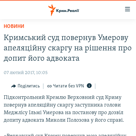
Доступність
посилання
Перейти
НОВИНИ
до
НОВИНИ
Кримський суд повернув Умерову
основного
ВОДА.КРИМ
матеріалу
апеляційну скаргу на рішення про
ВІДЕО ТА ФОТО
Перейти
допит його адвоката
до
ПОЛІТИКА
основної
07 лютий 2017, 10:05
БЛОГИ
навігації
Перейти
Поділитись
Читати без VPN
ПОГЛЯД
до
Підконтрольний Кремлю Верховний суд Криму
ІНТЕРВ'Ю
пошуку
повернув апеляційну скаргу заступника голови
ВСЕ ЗА ДЕНЬ
Меджлісу Ільмі Умерова на постанову про дозвіл
СПЕЦПРОЕКТИ
допиту адвоката Миколи Полозова у його справі.
ЯК ОБІЙТИ БЛОКУВАННЯ
ДЕПОРТАЦІЯ