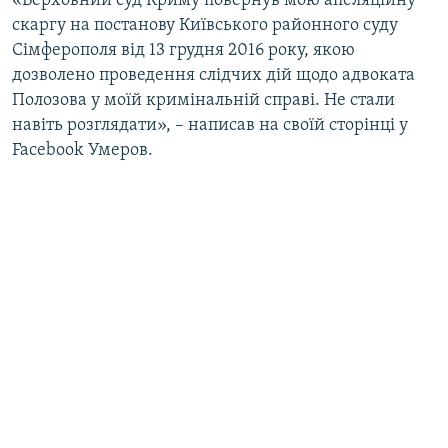
«Верховний суд Криму повернув мою апеляційну
ВІДЕОУРОКИ «ELIFBE»
скаргу на постанову Київського районного суду
Русский
Сімферополя від 13 грудня 2016 року, якою
СВІДЧЕННЯ ОКУПАЦІЇ
Qırımtatar
дозволено проведення слідчих дій щодо адвоката
УКРАЇНСЬКА ПРОБЛЕМА КРИМУ
Полозова у моїй кримінальній справі. Не стали
навіть розглядати», – написав на своїй сторінці у
ДОЛУЧАЙСЯ!
ІНФОГРАФІКА
Facebook Умеров.
Усі сайти RFE/RL