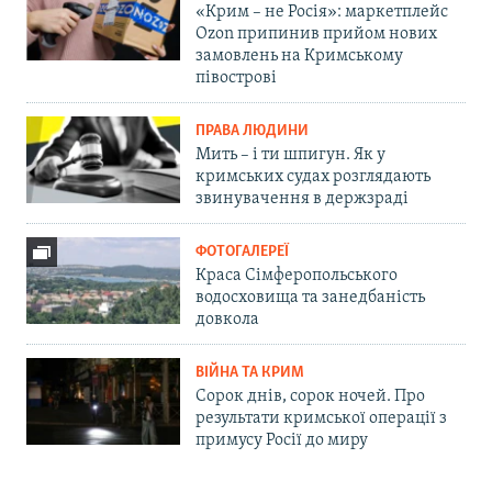
«Крим – не Росія»: маркетплейс
Ozon припинив прийом нових
замовлень на Кримському
півострові
ПРАВА ЛЮДИНИ
Мить – і ти шпигун. Як у
кримських судах розглядають
звинувачення в держзраді
ФОТОГАЛЕРЕЇ
Краса Сімферопольського
водосховища та занедбаність
довкола
ВІЙНА ТА КРИМ
Сорок днів, сорок ночей. Про
результати кримської операції з
примусу Росії до миру